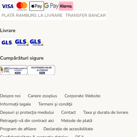
Visa Payment Method
Master Card Payment Method
Apple Pay Payment Method
Google Pay Payment Method
Klarna Payment Method
PLATĂ RAMBURS LA LIVRARE
TRANSFER BANCAR
PLATĂ RAMBURS LA LIVRARE Payment Method
TRANSFER BANCAR Payment Metho
Livrare
GLS Shipping Method
GLS Locker Shipping Method
GLS Parcel Shop Shipping Method
Cumpărături sigure
Security
Security
Despre noi
Cariere zooplus
Corporate Website
Informații legale
Termeni şi condiţii
Deșeuri și protecția mediului
Contact
Taxa şi durata de livrare
Retrageți-vă din contract aici
Metode de plată
Program de afiliere
Declarație de accesibilitate