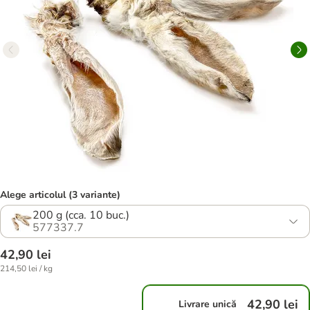
Alege articolul (3 variante)
200 g (cca. 10 buc.)
577337.7
42,90 lei
214,50 lei / kg
42,90 lei
Livrare unică