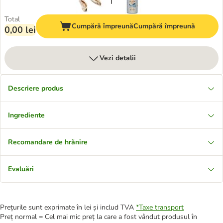
Total
Cumpără împreună
Cumpără împreună
0,00 lei
Vezi detalii
Descriere produs
Ingrediente
Recomandare de hrănire
Evaluări
Prețurile sunt exprimate în lei și includ TVA
*
Taxe transport
Preț normal = Cel mai mic preț la care a fost vândut produsul în