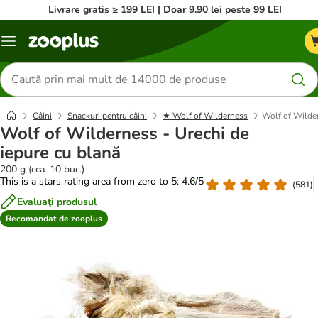
Livrare gratis ≥ 199 LEI | Doar 9.90 lei peste 99 LEI
Categorii
Căutare
produse
Câini
Snackuri pentru câini
★ Wolf of Wilderness
Wolf of Wilder
Wolf of Wilderness - Urechi de
iepure cu blană
200 g (cca. 10 buc.)
This is a stars rating area from zero to 5: 4.6/5
(
581
)
Evaluaţi produsul
Recomandat de zooplus