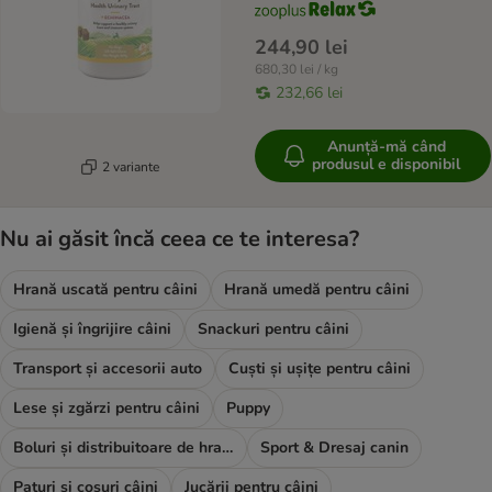
244,90 lei
680,30 lei / kg
232,66 lei
Anunță-mă când
produsul e disponibil
2 variante
Nu ai găsit încă ceea ce te interesa?
Hrană uscată pentru câini
Hrană umedă pentru câini
Igienă și îngrijire câini
Snackuri pentru câini
Transport și accesorii auto
Cuști și ușițe pentru câini
Lese și zgărzi pentru câini
Puppy
Boluri și distribuitoare de hrană și apă
Sport & Dresaj canin
Paturi și coșuri câini
Jucării pentru câini