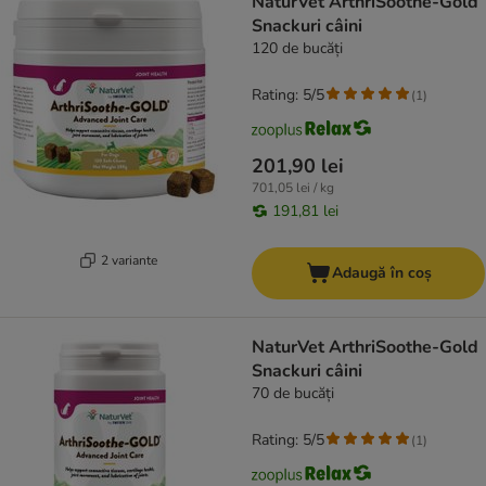
NaturVet ArthriSoothe-Gold
Snackuri câini
120 de bucăți
Rating: 5/5
(
1
)
201,90 lei
701,05 lei / kg
191,81 lei
2 variante
Adaugă în coș
NaturVet ArthriSoothe-Gold
Snackuri câini
70 de bucăți
Rating: 5/5
(
1
)