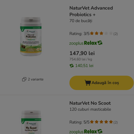
product items have been changed
NaturVet Advanced
Probiotics +
70 de bucăți
Rating: 3/5
(
2
)
147,90 lei
754,60 lei / kg
140,51 lei
2 variante
Adaugă în coș
NaturVet No Scoot
120 cuburi masticabile
Rating: 5/5
(
2
)