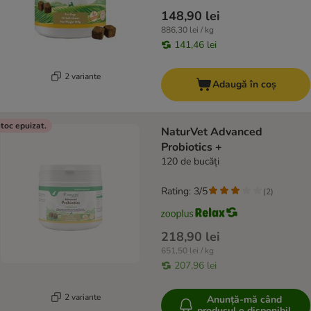
148,90 lei
886,30 lei / kg
141,46 lei
2 variante
Adaugă în coș
toc epuizat.
NaturVet Advanced
Probiotics +
120 de bucăți
Rating: 3/5
(
2
)
218,90 lei
651,50 lei / kg
207,96 lei
2 variante
Anunță-mă când
produsul e disponibil