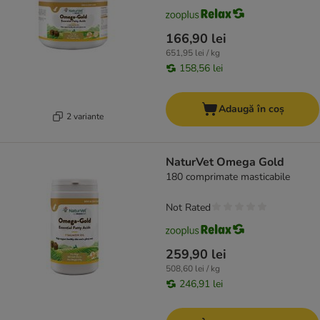
166,90 lei
651,95 lei / kg
158,56 lei
Adaugă în coș
2 variante
NaturVet Omega Gold
180 comprimate masticabile
Not Rated
259,90 lei
508,60 lei / kg
246,91 lei