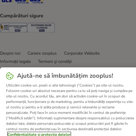
Cumpărături sigure
Security
Security
Despre noi
Cariere zooplus
Corporate Website
Informații legale
Termeni şi condiţii
Deșeuri și protecția mediului
Contact
Taxa şi durata de livrare
Ajută-ne să îmbunătățim zooplus!
Retrageți-vă din contract aici
Metode de plată
Utilizăm cookie-uri, pixeli si alte tehnologii (“Cookies”) pe site-ul nostru.
Program de afiliere
Declarație de accesibilitate
Folosim cookie-uri absolut necesare pentru ca tu să poți naviga și cumpăra pe
Confidenţialitate & protecția datelor
DSA
site-ul nostru. Cu acordul tău, am dori să activăm cookie-uri în scopuri de
performanță, funcționare și de marketing, pentru a îmbunătăți experința cu site-
© zooplus SE
2026
ul nostru și pentru a-ți arăta produse și servicii relevante și reclame
personalizate. Poți face în orice moment modificări în centrul de preferințe
(“Modifică setări”). Informații suplimentare despre responsabilul cu prelucrarea
datelor tale, datele personale prelucrate și scopul prelucrării pot fi găsite în
centrul nostru de preferințe sau în secțiunea destinată protecției datelor.
Confidențialitate și protecția datelor