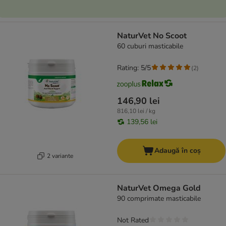
NaturVet No Scoot
60 cuburi masticabile
Rating: 5/5
(
2
)
146,90 lei
816,10 lei / kg
139,56 lei
Adaugă în coș
2 variante
NaturVet Omega Gold
90 comprimate masticabile
Not Rated