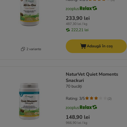
233,90 lei
487,30 lei / kg
222,21 lei
Adaugă în coș
2 variante
NaturVet Quiet Moments
Snackuri
70 bucăți
Rating: 3/5
(
2
)
148,90 lei
966,90 lei / kg