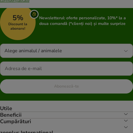
confidențialitate
5%
Newsletterul: oferte personalizate, 10%* la a
doua comandă (*clienți noi) și multe surprize
Discount la
abonare!
Alege animalul / animalele
Abonează-te
Utile
Beneficii
Cumpărături
zooplus Internațional