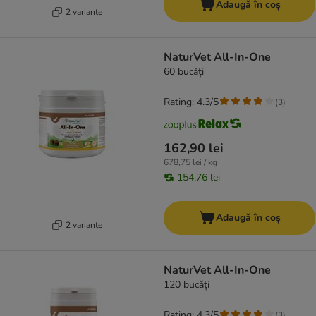
Adaugă în coș
2 variante
NaturVet All-In-One
60 bucăți
Rating: 4.3/5
(
3
)
162,90 lei
678,75 lei / kg
154,76 lei
Adaugă în coș
2 variante
NaturVet All-In-One
120 bucăți
Rating: 4.3/5
(
3
)