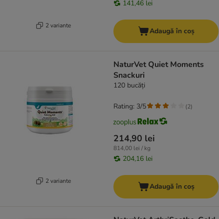
141,46 lei
2 variante
Adaugă în coș
NaturVet Quiet Moments
Snackuri
120 bucăți
Rating: 3/5
(
2
)
214,90 lei
814,00 lei / kg
204,16 lei
2 variante
Adaugă în coș