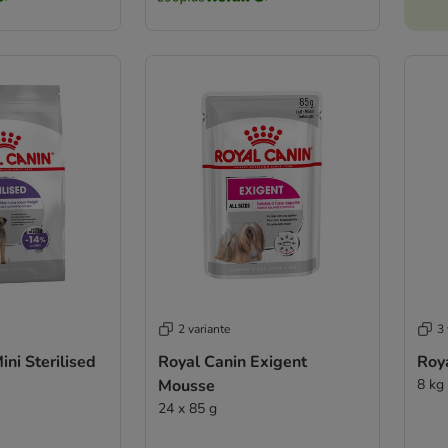
2 variante
3 
ini Sterilised
Royal Canin Exigent
Roya
Mousse
8 kg
24 x 85 g