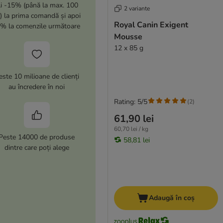
i -15% (până la max. 100
2 variante
i) la prima comandă și apoi
Royal Canin Exigent
% la comenzile următoare
Mousse
12 x 85 g
este 10 milioane de clienți
au încredere în noi
Rating: 5/5
(
2
)
61,90 lei
60,70 lei / kg
Peste 14000 de produse
58,81 lei
dintre care poți alege
Adaugă în coș