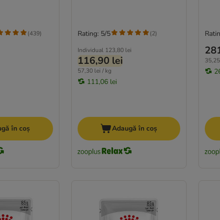
Rating: 5/5
Ratin
(
439
)
(
2
)
281
Individual
123,80 lei
116,90 lei
35,25 
57,30 lei / kg
2
111,06 lei
gă în coș
Adaugă în coș