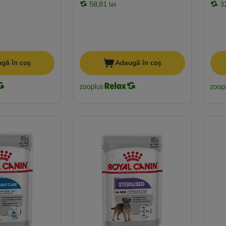
58,81 lei
3
gă în coș
Adaugă în coș