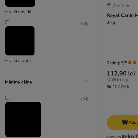
Diete renale/urinare
2 variante
Diabet
Hrană umedă
Royal Canin M
Obezitate
3 kg
(
66
)
Sănătate dentară
Alte sisteme ale organismului
Royal Canin Veterinary
Hill's Prescription Diet Canine
Hrană uscată
Rating: 5/5
Purina Veterinary Diets
Eukanuba Veterinary Diets
112,90 lei
★ Rocco Diet Care
37,65 lei / kg
Mărime câine
107,26 lei
Royal Canin CARE Nutrition
(
34
)
★ Concept for Life
Hill's Dietă specială
Forza 10 Dietă specială
Adau
Eukanuba Dietă specială
RINTI Canine (Reddy) Dietă specială