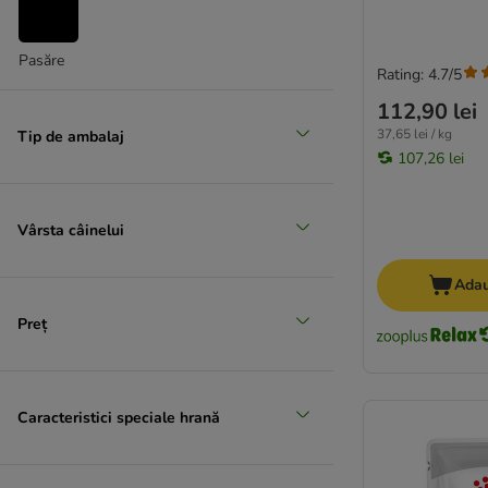
Gustări de băut
Pasăre
Rating: 4.7/5
Mari 26 - 44 kg
112,90 lei
(
15
)
37,65 lei / kg
Tip de ambalaj
107,26 lei
Vârsta câinelui
Extra mari > 45 kg
Adau
Preț
Caracteristici speciale hrană