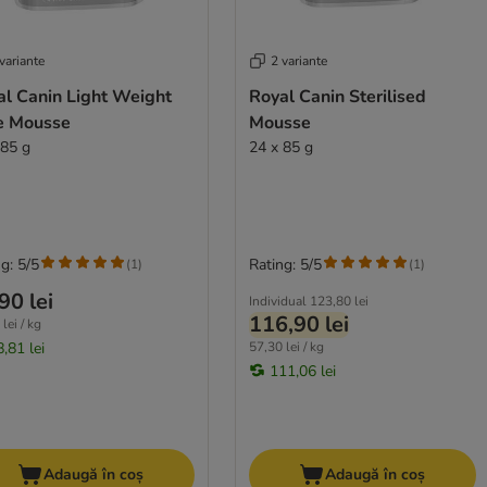
variante
2 variante
al Canin Light Weight
Royal Canin Sterilised
e Mousse
Mousse
 85 g
24 x 85 g
g: 5/5
Rating: 5/5
(
1
)
(
1
)
90 lei
Individual
123,80 lei
116,90 lei
lei / kg
,81 lei
57,30 lei / kg
111,06 lei
Adaugă în coș
Adaugă în coș