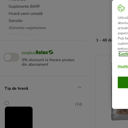
Suplimente BARF
Hrană semi-umedă
Utiliză
Sensitiv
absolu
Alimente vegetariene
activă
experin
Diete veterinare
Poți fa
1 - 48 din 80 rez
Uleiuri - somon și diverse
suplim
prelucr
Vitamine și minerale
product items ha
Confi
Hrană cu înalt conținut de carne
5% discount la fiecare produs
din abonament
Modific
Junior
Senior
Tip de hrană
Piele și blană
Articulații și oase
(
14
)
Stomac și intestine
Creștere și performanță
Alergii