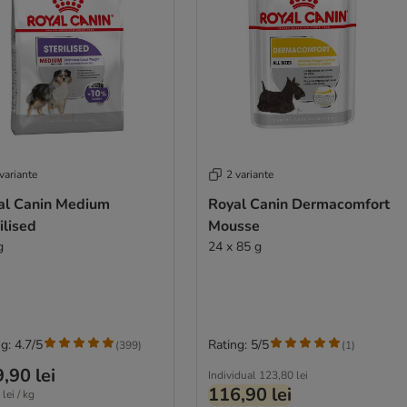
variante
2 variante
al Canin Medium
Royal Canin Dermacomfort
ilised
Mousse
g
24 x 85 g
g: 4.7/5
Rating: 5/5
(
399
)
(
1
)
,90 lei
Individual
123,80 lei
116,90 lei
lei / kg