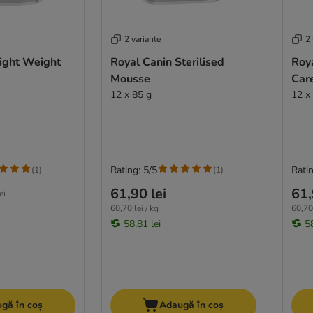
2 variante
2 
Light Weight
Royal Canin Sterilised
Roy
Mousse
Car
12 x 85 g
12 x
Rating: 5/5
Ratin
(
1
)
(
1
)
61,90 lei
61,
ei
60,70 lei / kg
60,70 
58,81 lei
58
gă în coș
Adaugă în coș