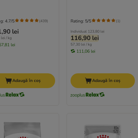
g: 4.7/5
Rating: 5/5
(
439
)
(
1
)
,90 lei
Individual
123,80 lei
116,90 lei
lei / kg
67,81 lei
57,30 lei / kg
111,06 lei
Adaugă în coș
Adaugă în coș