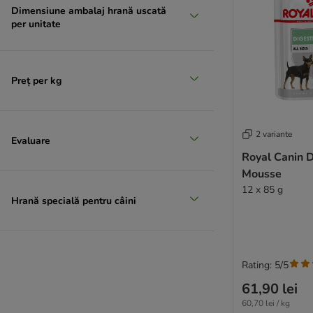
Dimensiune ambalaj hrană uscată
per unitate
Preț per kg
2 variante
Evaluare
Royal Canin D
Mousse
12 x 85 g
Hrană specială pentru câini
Rating: 5/5
61,90 lei
60,70 lei / kg