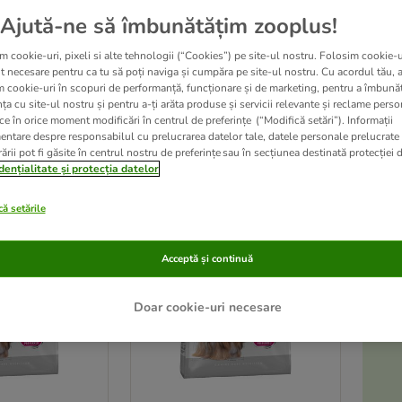
Royal Canin a dezvoltat gama de produse Canine CARE Nutrition pentru a sprijin
Ajută-ne să îmbunătățim zooplus!
de digestie, piele și blană, greutate, articulații, dinți, tract urinar ori cele c
sortimente de hrană umedă și uscată, echlibrate, adaptate speciei și care se pot
m cookie-uri, pixeli si alte tehnologii (“Cookies”) pe site-ul nostru. Folosim cookie-u
ajută să se simtă bine și în formă.
t necesare pentru ca tu să poți naviga și cumpăra pe site-ul nostru. Cu acordul tău, 
m cookie-uri în scopuri de performanță, funcționare și de marketing, pentru a îmbunăt
ța cu site-ul nostru și pentru a-ți arăta produse și servicii relevante și reclame perso
ce în orice moment modificări în centrul de preferințe (“Modifică setări”). Informații
ultate
entare despre responsabilul cu prelucrarea datelor tale, datele personale prelucrate
ării pot fi găsite în centrul nostru de preferințe sau în secțiunea destinată protecției d
ve been changed
dențialitate și protecția datelor
ă setările
Acceptă și continuă
Doar cookie-uri necesare