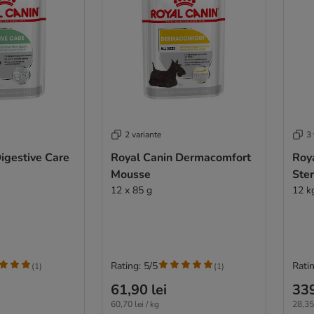
2 variante
3 
igestive Care
Royal Canin Dermacomfort
Roy
Mousse
Ster
12 x 85 g
12 k
Rating: 5/5
Ratin
(
1
)
(
1
)
61,90 lei
339
60,70 lei / kg
28,35 