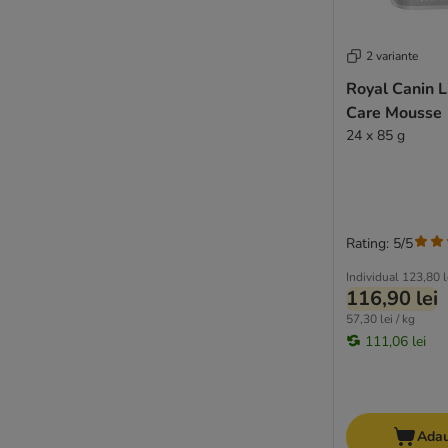
2 variante
Royal Canin 
Care Mousse
24 x 85 g
Rating: 5/5
Individual
123,80 l
116,90 lei
57,30 lei / kg
111,06 lei
Adau