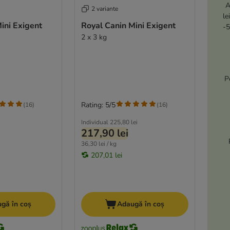
A
2 variante
le
ini Exigent
Royal Canin Mini Exigent
-5
2 x 3 kg
P
Rating: 5/5
(
16
)
(
16
)
Individual
225,80 lei
217,90 lei
36,30 lei / kg
207,01 lei
gă în coș
Adaugă în coș