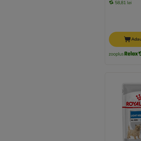
58,81 lei
Adau