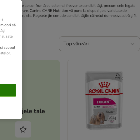
i câinii care se confruntă cu cele mai frecvente sensibilități, precum cele legate
are apar după castrare. Canine CARE Nutrition vă pune la dispoziție o varietate de
 combina între ele. Rețetele țin cont de sensibilitățile câinelui dumneavoastră și îl
ri
am dori să
ăți
nalizate.
Top vânzări
 și scopul
atelor.
Avantajele tale