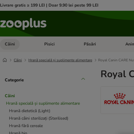
Livrare gratis ≥ 199 LEI | Doar 9.90 lei peste 99 LEI
Câini
Pisici
Păsări
Anim
Deschideți meniul cu categorii: Câini
Deschideți meniul cu categorii:
Deschid
Câini
Hrană specială și suplimente alimentare
Royal Canin CARE Nut
Royal 
Categorie
Câini
Hrană specială și suplimente alimentare
Hrană dietetică (Light)
Hrană câini sterilizați (Sterilised)
Hrană fără cereale
Hrană bio