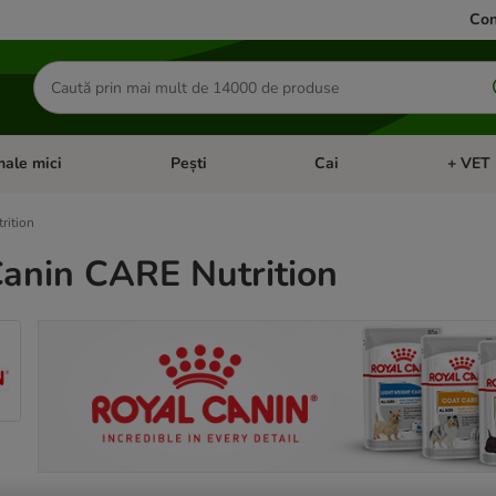
Con
Căutare
produse
ale mici
Pești
Cai
+ VET 
 Pisici
eți meniul cu categorii: Păsări
Deschideți meniul cu categorii: Animale mici
Deschideți meniul cu categori
Deschideț
rition
Canin CARE Nutrition