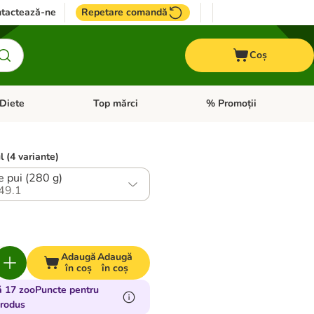
tactează-ne
Repetare comandă
Coș
Diete
Top mărci
% Promoții
i: Pești
i meniul cu categorii: Cai
Deschideți meniul cu categorii: + VET Diete
Deschideți meniul cu catego
l (4 variante)
File de pui (280 g)
49.1
Adaugă
Adaugă
în coș
în coș
ă 17 zooPuncte pentru
produs