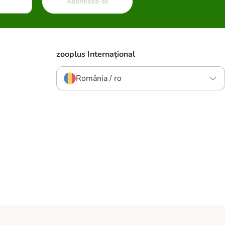
Abonează-te
zooplus Internațional
România / ro