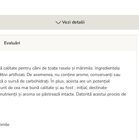
Vezi detalii
Evaluări
alitate pentru câini de toate rasele și mărimile. Ingredientele
itivi artificiali. De asemenea, nu conține arome, conservanți sau
ntă o sursă de carbohidrați. În plus, acesta are un potențial
nt de cea mai bună calitate și au fost , inițial, destinate
utrienții și aroma se păstrează intacte. Datorită acestui proces de
.
imile