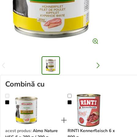
Combină cu
Almo Nature HFC 6 x 280 g / 290 g
RINTI Kennerfleisch 6 x 800 g
acest produs
:
Almo Nature
RINTI Kennerfleisch 6 x