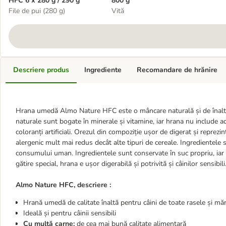
HFC 6 x 280 g / 290 g
800 g
File de pui (280 g)
Vită
Descriere produs
Ingrediente
Recomandare de hrănire
Hrana umedă Almo Nature HFC este o mâncare naturală și de înaltă c
naturale sunt bogate în minerale și vitamine, iar hrana nu include ad
coloranți artificiali. Orezul din compoziție ușor de digerat și reprezi
alergenic mult mai redus decât alte tipuri de cereale. Ingredientele su
consumului uman. Ingredientele sunt conservate în suc propriu, iar n
gătire special, hrana e ușor digerabilă și potrivită și câinilor sensibili
Almo Nature HFC, descriere :
Hrană umedă de calitate înaltă pentru câini de toate rasele și măr
Ideală și pentru câinii sensibili
Cu multă carne:
de cea mai bună calitate alimentară