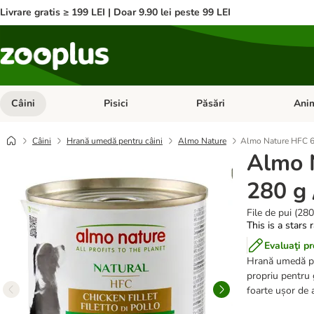
Livrare gratis ≥ 199 LEI | Doar 9.90 lei peste 99 LEI
Câini
Pisici
Păsări
Anim
Deschideți meniul cu categorii: Câini
Deschideți meniul cu categorii:
Deschid
Câini
Hrană umedă pentru câini
Almo Nature
Almo Nature HFC 6 
Almo 
280 g 
File de pui (280
This is a stars 
Evaluaţi p
Hrană umedă pen
propriu pentru 
foarte ușor de a