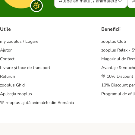
Alege animalul / animalele
Utile
Beneficii
my zooplus / Logare
zooplus Club
Ajutor
zooplus Relax - 
Contact
Magazinul de Re
Livrare și taxe de transport
Avantaje & vouch
Retururi
💚 10% Discount 
zooplus Ghid
10% Discount pen
Aplicația zooplus
Programul de afili
💚 zooplus ajută animalele din România