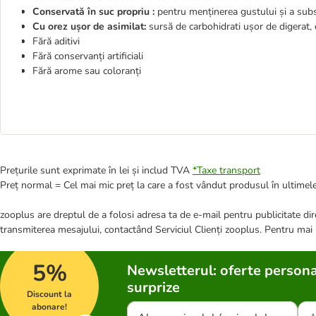
Conservată în suc propriu :
pentru menținerea gustului și a subs
Cu orez ușor de asimilat:
sursă de carbohidrati ușor de digerat, 
Fără aditivi
Fără conservanți artificiali
Fără arome sau coloranți
Prețurile sunt exprimate în lei și includ TVA
*
Taxe transport
Preț normal = Cel mai mic preț la care a fost vândut produsul în ultimele
zooplus are dreptul de a folosi adresa ta de e-mail pentru publicitate dire
transmiterea mesajului, contactând Serviciul Clienți zooplus. Pentru mai
5%
Newsletterul: oferte persona
surprize
Discount la
abonare!