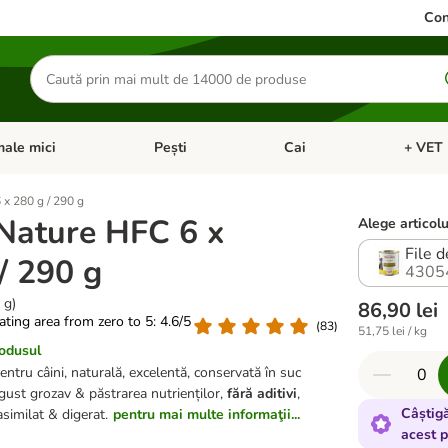
Con
Căutare
produse
ale mici
Pești
Cai
+ VET 
 Pisici
eți meniul cu categorii: Păsări
Deschideți meniul cu categorii: Animale mici
Deschideți meniul cu categori
Deschideț
x 280 g / 290 g
Nature HFC 6 x
Alege articolu
/ 290 g
4305
 g)
86,90 lei
rating area from zero to 5: 4.6/5
(
83
)
51,75 lei / kg
rodusul
tru câini, naturală, excelentă, conservată în suc
gust grozav & păstrarea nutrienților,
fără aditivi
,
Câștig
similat & digerat.
pentru mai multe informaţii...
acest 