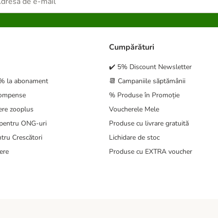
Cumpărături
✔️ 5% Discount Newsletter
5% la abonament
📆 Campaniile săptămânii
compense
% Produse în Promoție
ere zooplus
Voucherele Mele
pentru ONG-uri
Produse cu livrare gratuită
tru Crescători
Lichidare de stoc
ere
Produse cu EXTRA voucher