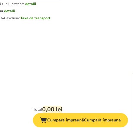
4 zile lucrătoare
detalii
tur
detalii
 TVA.
exclusiv
Taxe de transport
0,00 lei
Total
Cumpără împreună
Cumpără împreună