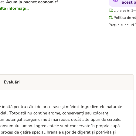
rat.
Acum la pachet economic!
acest 
te informaţii...
Livrarea în 1-
Politica de re
Preţurile includ
Evaluări
altă pentru câini de orice rase și mărimi. Ingredientele naturale
ficiali. Totodată nu conține arome, conservanți sau coloranți
 un potențial alergenic mult mai redus decât alte tipuri de cereale.
al consumului uman. Ingredientele sunt conservate în propria supă
 proces de gătire special, hrana e ușor de digerat și potrivită și