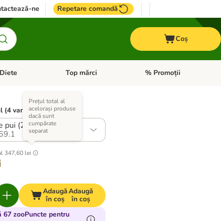
tactează-ne
Repetare comandă
Coș
Diete
Top mărci
% Promoții
i: Pești
i meniul cu categorii: Cai
Deschideți meniul cu categorii: + VET Diete
Deschideți meniul cu catego
Prețul total al
acelorași produse
l (4 variante)
dacă sunt
cumpărate
e pui (280 g)
separat
69.1
al
347,60 lei
i
Adaugă
Adaugă
în coș
în coș
ă 67 zooPuncte pentru