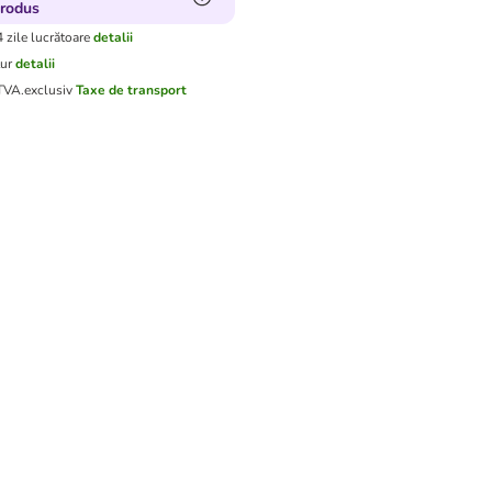
produs
4 zile lucrătoare
detalii
tur
detalii
 TVA.
exclusiv
Taxe de transport