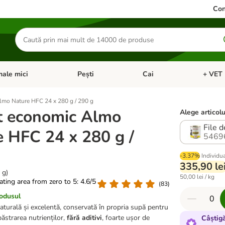
Con
Căutare
produse
ale mici
Pești
Cai
+ VET 
 Pisici
eți meniul cu categorii: Păsări
Deschideți meniul cu categorii: Animale mici
Deschideți meniul cu categori
Deschideț
mo Nature HFC 24 x 280 g / 290 g
t economic Almo
Alege articolu
File d
 HFC 24 x 280 g /
5469
-3.37%
Individu
335,90 le
 g)
50,00 lei / kg
rating area from zero to 5: 4.6/5
(
83
)
rodusul
urală și excelentă, conservată în propria supă pentru
ăstrarea nutrienților,
fără aditivi
, foarte ușor de
Câștig