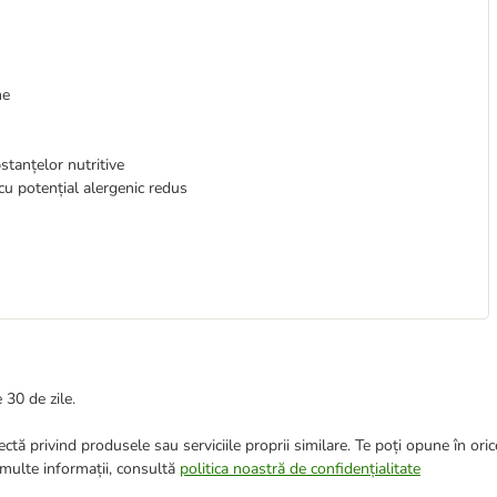
me
tanțelor nutritive
cu potențial alergenic redus
 30 de zile.
ctă privind produsele sau serviciile proprii similare. Te poți opune în ori
 multe informații, consultă
politica noastră de confidențialitate