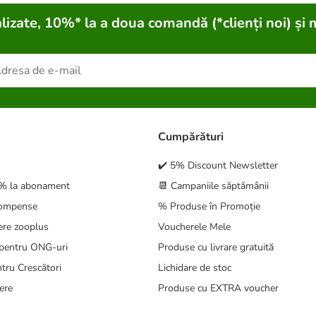
lizate, 10%* la a doua comandă (*clienți noi) și 
Cumpărături
✔️ 5% Discount Newsletter
5% la abonament
📆 Campaniile săptămânii
compense
% Produse în Promoție
ere zooplus
Voucherele Mele
pentru ONG-uri
Produse cu livrare gratuită
tru Crescători
Lichidare de stoc
ere
Produse cu EXTRA voucher