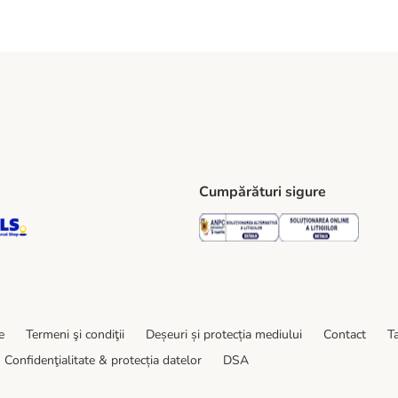
Cumpărături sigure
ping Method
S Locker Shipping Method
GLS Parcel Shop Shipping Method
Security
Securit
e
Termeni şi condiţii
Deșeuri și protecția mediului
Contact
Ta
Confidenţialitate & protecția datelor
DSA