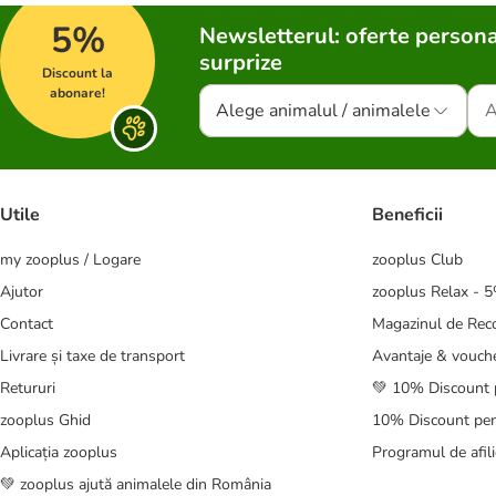
5%
Newsletterul: oferte persona
surprize
Discount la
abonare!
Alege animalul / animalele
Utile
Beneficii
my zooplus / Logare
zooplus Club
Ajutor
zooplus Relax - 
Contact
Magazinul de Re
Livrare și taxe de transport
Avantaje & vouch
Retururi
💚 10% Discount 
zooplus Ghid
10% Discount pen
Aplicația zooplus
Programul de afili
💚 zooplus ajută animalele din România