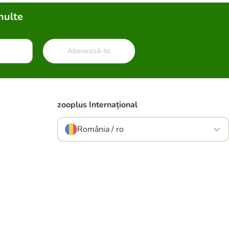
multe
Abonează-te
zooplus Internațional
România / ro