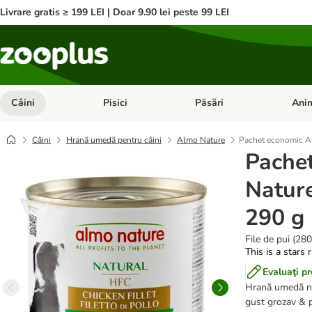
Livrare gratis ≥ 199 LEI | Doar 9.90 lei peste 99 LEI
Câini
Pisici
Păsări
Anim
Deschideți meniul cu categorii: Câini
Deschideți meniul cu categorii:
Deschid
Câini
Hrană umedă pentru câini
Almo Nature
Pachet economic Al
Pache
Nature
290 g
File de pui (280
This is a stars 
Evaluaţi p
Hrană umedă nat
gust grozav & p