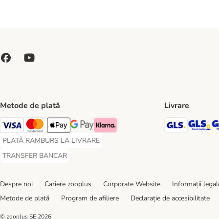
Metode de plată
Livrare
GLS Ship
GL
Visa Payment Method
Master Card Payment Method
Apple Pay Payment Method
Google Pay Payment Method
Klarna Payment Method
PLATĂ RAMBURS LA LIVRARE
PLATĂ RAMBURS LA LIVRARE Payment Method
TRANSFER BANCAR
TRANSFER BANCAR Payment Method
Despre noi
Cariere zooplus
Corporate Website
Informații legal
Metode de plată
Program de afiliere
Declarație de accesibilitate
© zooplus SE
2026