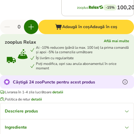
100,20
-15%
Adaugă în coș
Adaugă în coș
Află mai multe
zooplus Relax
Ai -10% reducere (până la max. 100 lei) la prima comandă
și apoi -5% la comenzile următoare
Îți livrăm cu regularitate
Poți modifica, opri sau anula abonamentul în orice
moment
Câștigă 24 zooPuncte pentru acest produs
Livrarea în 1-4 zile lucrătoare
detalii
Politica de retur
detalii
Descriere produs
Ingrediente