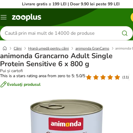
Livrare gratis ≥ 199 LEI | Doar 9.90 lei peste 99 LEI
Categorii
Căutare
produse
Câini
Hrană umedă pentru câini
animonda GranCarno
animonda G
animonda Grancarno Adult Single
Protein Sensitive 6 x 800 g
Pui și cartofi
This is a stars rating area from zero to 5: 5.0/5
(
11
)
Evaluaţi produsul