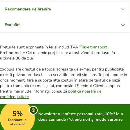
Recomandare de hrănire
Evaluări
Prețurile sunt exprimate în lei și includ TVA
*
Taxe transport
Preț normal = Cel mai mic preț la care a fost vândut produsul în
ultimele 30 de zile.
zooplus are dreptul de a folosi adresa ta de e-mail pentru publicitate
directă privind produsele sau serviciile proprii similare. Te poți opune în
orice moment, fără a suporta alte costuri în afară de tariful de bază
pentru transmiterea mesajului, contactând Serviciul Clienți zooplus.
Pentru mai multe informații, consultă
politica noastră de
confidențialitate
5%
Newsletterul: oferte personalizate, 10%* la a
doua comandă (*clienți noi) și multe surprize
Discount la
abonare!