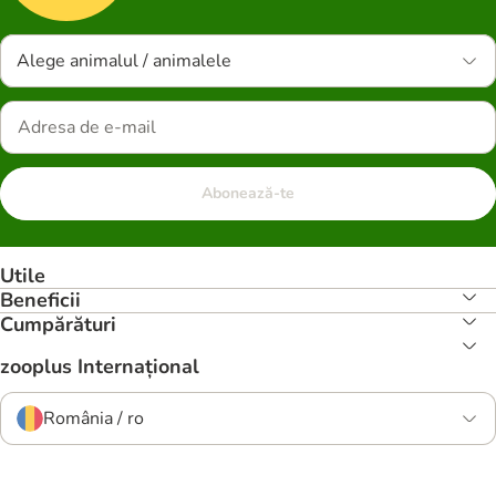
Alege animalul / animalele
Abonează-te
Utile
Beneficii
Cumpărături
zooplus Internațional
România / ro