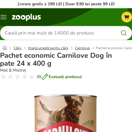
Livrare gratis ≥ 199 LEI | Doar 9.90 lei peste 99 LEI
Categorii
Căutare
produse
Câini
Hrană umedă pentru câini
Carnilove
Pachet economic Carni
Pachet economic Carnilove Dog în
pate 24 x 400 g
Miel & Mistreț
Evaluaţi produsul
(
0
)