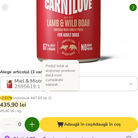
Prețul total al
acelorași produse
Alege articolul (3 variante)
dacă sunt
cumpărate
Miel & Mistreț
separat
2595619.1
-2.61%
Individual
447,60 lei
435,90 lei
45,40 lei / kg
Adaugă în coș
Adaugă în coș