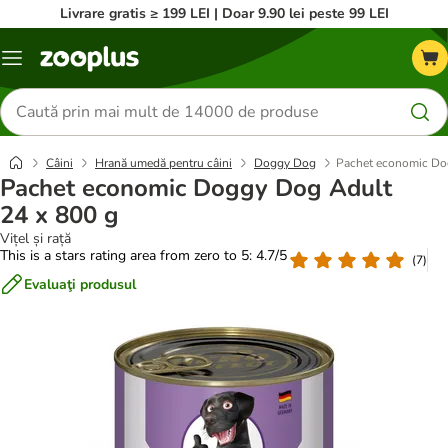
Livrare gratis ≥ 199 LEI | Doar 9.90 lei peste 99 LEI
Categorii
Căutare
produse
Câini
Hrană umedă pentru câini
Doggy Dog
Pachet economic Do
Pachet economic Doggy Dog Adult
24 x 800 g
Vițel și rață
This is a stars rating area from zero to 5: 4.7/5
(
7
)
Evaluaţi produsul