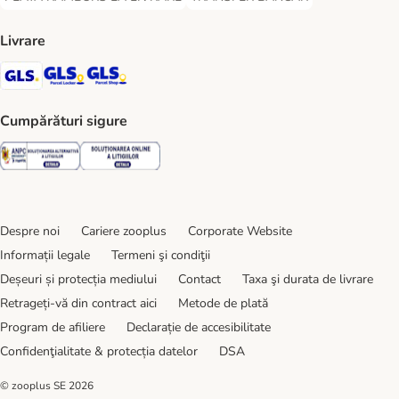
PLATĂ RAMBURS LA LIVRARE Payment Method
TRANSFER BANCAR Payment Metho
Livrare
GLS Shipping Method
GLS Locker Shipping Method
GLS Parcel Shop Shipping Method
Cumpărături sigure
Security
Security
Despre noi
Cariere zooplus
Corporate Website
Informații legale
Termeni şi condiţii
Deșeuri și protecția mediului
Contact
Taxa şi durata de livrare
Retrageți-vă din contract aici
Metode de plată
Program de afiliere
Declarație de accesibilitate
Confidenţialitate & protecția datelor
DSA
© zooplus SE
2026