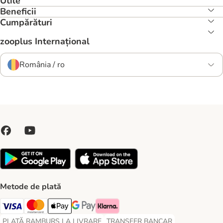
Utile
Beneficii
Cumpărături
zooplus Internațional
România / ro
Metode de plată
Visa Payment Method
Master Card Payment Method
Apple Pay Payment Method
Google Pay Payment Method
Klarna Payment Method
PLATĂ RAMBURS LA LIVRARE
TRANSFER BANCAR