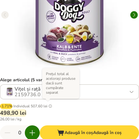
Prețul total al
acelorași produse
Alege articolul (5 variante)
dacă sunt
cumpărate
Vițel și rață
separat
2159736.0
-1.71%
Individual
507,60 lei
498,90 lei
26,00 lei / kg
Adaugă în coș
Adaugă în coș