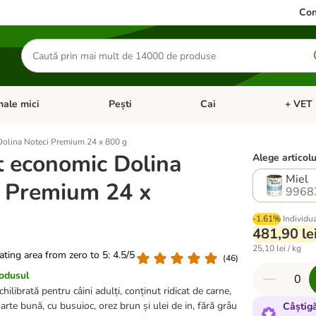
Con
Căutare
produse
ale mici
Pești
Cai
+ VET 
 Pisici
eți meniul cu categorii: Păsări
Deschideți meniul cu categorii: Animale mici
Deschideți meniul cu categori
Deschideț
olina Noteci Premium 24 x 800 g
t economic Dolina
Alege articolu
Miel
i Premium 24 x
9968
-1.61%
Individu
481,90 le
25,10 lei / kg
rating area from zero to 5: 4.5/5
(
46
)
rodusul
librată pentru câini adulți, conținut ridicat de carne,
oarte bună, cu busuioc, orez brun și ulei de in, fără grâu
Câștig