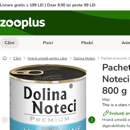
Livrare gratis ≥ 199 LEI | Doar 9.90 lei peste 99 LEI
Câini
Pisici
Păsări
Anim
Deschideți meniul cu categorii: Câini
Deschideți meniul cu categorii:
Deschid
Câini
Hrană umedă pentru câini
Dolina Noteci
Pachet economic D
Pache
Notec
800 g
Miel
This is a stars 
Evaluaţi p
Hrană umedă echi
digerabilitate f