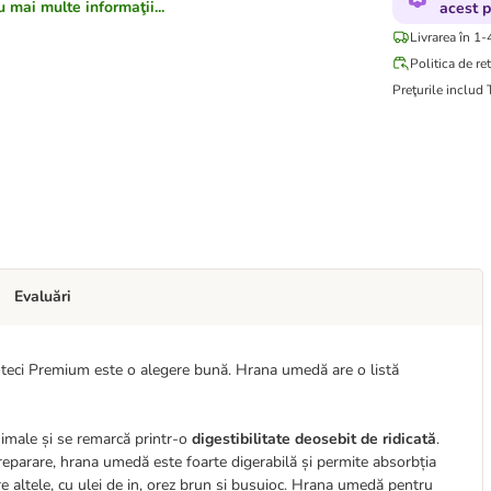
 mai multe informaţii...
acest 
Livrarea în 1-
Politica de re
Preţurile includ
Evaluări
Noteci Premium este o alegere bună. Hrana umedă are o listă
imale și se remarcă printr-o
digestibilitate deosebit de ridicată
.
 preparare, hrana umedă este foarte digerabilă și permite absorbția
e altele, cu ulei de in, orez brun și busuioc. Hrana umedă pentru