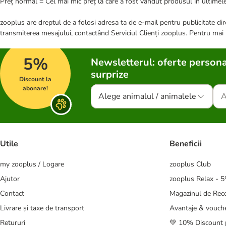
Preț normal = Cel mai mic preț la care a fost vândut produsul în ultimele
zooplus are dreptul de a folosi adresa ta de e-mail pentru publicitate dire
transmiterea mesajului, contactând Serviciul Clienți zooplus. Pentru mai
5%
Newsletterul: oferte persona
surprize
Discount la
abonare!
Alege animalul / animalele
Utile
Beneficii
my zooplus / Logare
zooplus Club
Ajutor
zooplus Relax - 
Contact
Magazinul de Re
Livrare și taxe de transport
Avantaje & vouch
Retururi
💚 10% Discount 