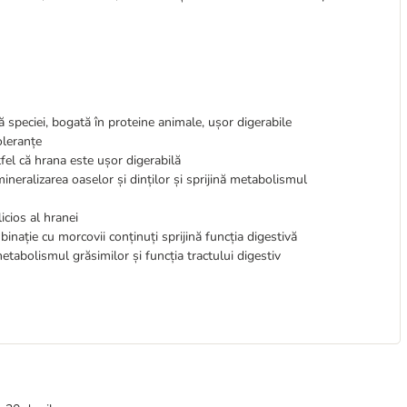
 speciei, bogată în proteine animale, ușor digerabile
toleranțe
tfel că hrana este ușor digerabilă
ineralizarea oaselor și dinților și sprijină metabolismul
icios al hranei
binație cu morcovii conținuți sprijină funcția digestivă
tabolismul grăsimilor și funcția tractului digestiv