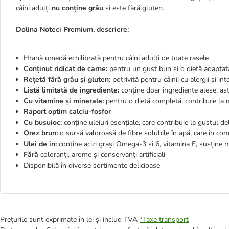
câini adulți
nu conține grâu
și este fără gluten.
Dolina Noteci Premium, descriere:
Hrană umedă echilibrată pentru câini adulți de toate rasele
Conținut ridicat de carne:
pentru un gust bun și o dietă adaptată
Rețetă fără grâu și gluten:
potrivită pentru câinii cu alergii și in
Listă limitată de ingrediente:
conține doar ingrediente alese, as
Cu vitamine și minerale:
pentru o dietă completă, contribuie la m
Raport optim calciu-fosfor
Cu busuioc:
conține uleiuri esențiale, care contribuie la gustul del
Orez brun:
o sursă valoroasă de fibre solubile în apă, care în com
Ulei de in:
conține acizi grași
Omega-3 și 6, vitamina E, susține me
Fără
coloranți, arome și conservanți artificiali
Disponibilă în diverse sortimente delicioase
Prețurile sunt exprimate în lei și includ TVA
*
Taxe transport