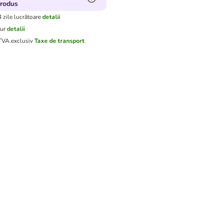
produs
4 zile lucrătoare
detalii
tur
detalii
 TVA.
exclusiv
Taxe de transport