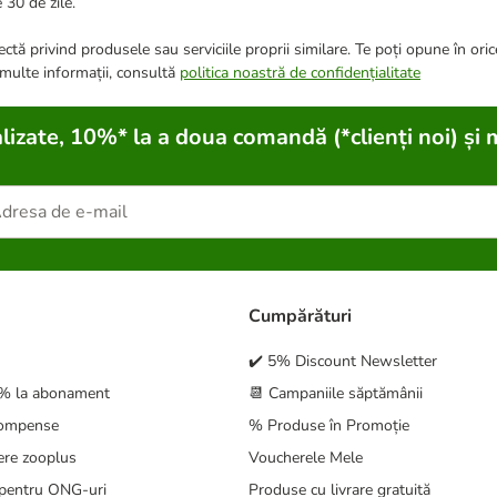
 30 de zile.
ctă privind produsele sau serviciile proprii similare. Te poți opune în ori
 multe informații, consultă
politica noastră de confidențialitate
lizate, 10%* la a doua comandă (*clienți noi) și 
Cumpărături
✔️ 5% Discount Newsletter
5% la abonament
📆 Campaniile săptămânii
compense
% Produse în Promoție
ere zooplus
Voucherele Mele
pentru ONG-uri
Produse cu livrare gratuită