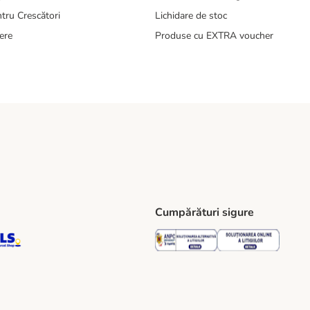
tru Crescători
Lichidare de stoc
ere
Produse cu EXTRA voucher
Cumpărături sigure
ping Method
S Locker Shipping Method
GLS Parcel Shop Shipping Method
Security
Securit