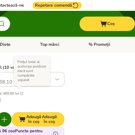
tactează-ne
Repetare comandă
Coș
Diete
Top mărci
% Promoții
i: Pești
i meniul cu categorii: Cai
Deschideți meniul cu categorii: + VET Diete
Deschideți meniul cu catego
Prețul total al
acelorași produse
l (10 variante)
dacă sunt
cumpărate
separat
38.10
al
489,80 lei
i
Adaugă
Adaugă
în coș
în coș
ă 96 zooPuncte pentru