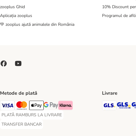
zooplus Ghid
10% Discount pen
Aplicația zooplus
Programul de afili
💚 zooplus ajută animalele din România
Metode de plată
Livrare
GLS Ship
GL
Visa Payment Method
Master Card Payment Method
Apple Pay Payment Method
Google Pay Payment Method
Klarna Payment Method
PLATĂ RAMBURS LA LIVRARE
PLATĂ RAMBURS LA LIVRARE Payment Method
TRANSFER BANCAR
TRANSFER BANCAR Payment Method