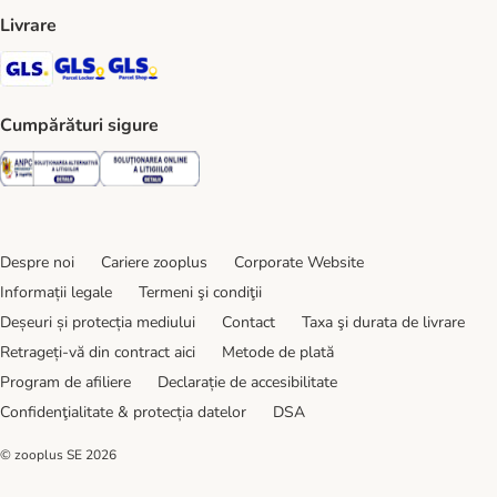
Livrare
GLS Shipping Method
GLS Locker Shipping Method
GLS Parcel Shop Shipping Method
Cumpărături sigure
Security
Security
Despre noi
Cariere zooplus
Corporate Website
Informații legale
Termeni şi condiţii
Deșeuri și protecția mediului
Contact
Taxa şi durata de livrare
Retrageți-vă din contract aici
Metode de plată
Program de afiliere
Declarație de accesibilitate
Confidenţialitate & protecția datelor
DSA
© zooplus SE
2026