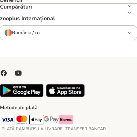
Beneficii
Cumpărături
zooplus Internațional
România / ro
Metode de plată
Visa Payment Method
Master Card Payment Method
Apple Pay Payment Method
Google Pay Payment Method
Klarna Payment Method
PLATĂ RAMBURS LA LIVRARE
TRANSFER BANCAR
PLATĂ RAMBURS LA LIVRARE Payment Method
TRANSFER BANCAR Payment Metho