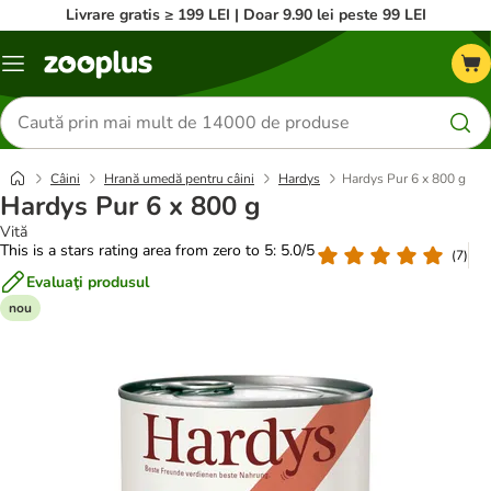
Livrare gratis ≥ 199 LEI | Doar 9.90 lei peste 99 LEI
Categorii
Căutare
produse
Câini
Hrană umedă pentru câini
Hardys
Hardys Pur 6 x 800 g
Hardys Pur 6 x 800 g
Vită
This is a stars rating area from zero to 5: 5.0/5
(
7
)
Evaluaţi produsul
nou