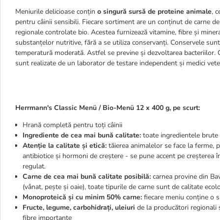
Meniurile delicioase conțin
o singură sursă de proteine animale
, 
pentru câinii sensibili. Fiecare sortiment are un conținut de carne de
regionale controlate bio. Acestea furnizează vitamine, fibre și mine
substanțelor nutritive, fără a se utiliza conservanți. Conservele sunt
temperatură moderată. Astfel se previne și dezvoltarea bacteriilor. 
sunt realizate de un laborator de testare independent și medici vete
Herrmann's Classic Menü / Bio-Menü 12 x 400 g, pe scurt:
Hrană completă pentru toți câinii
Ingrediente de cea mai bună calitate:
toate ingredientele brute 
Atenție la calitate și etică:
tăierea animalelor se face la ferme, p
antibiotice și hormoni de creștere - se pune accent pe creșterea în
regulat.
Carne de cea mai bună calitate posibilă:
carnea provine din Bav
(vânat, pește și oaie), toate tipurile de carne sunt de calitate ecol
Monoproteică și cu minim 50% carne:
fiecare meniu conține o s
Fructe, legume, carbohidrați, uleiuri
de la producători regionali ș
fibre importante