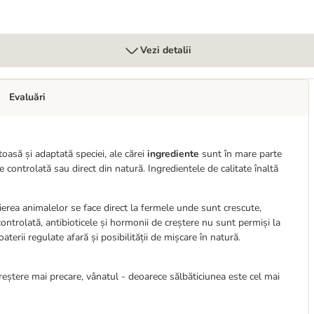
Vezi detalii
Evaluări
asă și adaptată speciei, ale cărei
ingrediente
sunt în mare parte
e controlată sau direct din natură. Ingredientele de calitate înaltă
 tăierea animalelor se face direct la fermele unde sunt crescute,
controlată, antibioticele și hormonii de creștere nu sunt permiși la
aterii regulate afară și posibilității de mișcare în natură.
creștere mai precare, vânatul - deoarece sălbăticiunea este cel mai