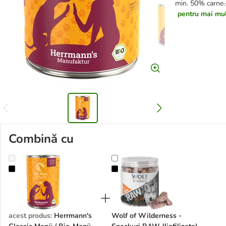
min. 50% carne.
pentru mai mult
Combină cu
Herrmann's Classic Menü / Bio-Menü 12 x 400 g
Wolf of Wilderness - Snackuri RAW 
acest produs
:
Herrmann's
Wolf of Wilderness -