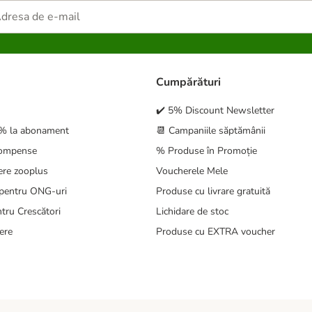
Cumpărături
✔️ 5% Discount Newsletter
5% la abonament
📆 Campaniile săptămânii
compense
% Produse în Promoție
ere zooplus
Voucherele Mele
pentru ONG-uri
Produse cu livrare gratuită
tru Crescători
Lichidare de stoc
ere
Produse cu EXTRA voucher