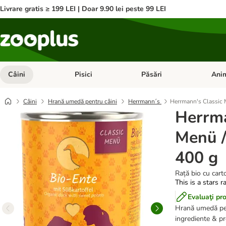
Livrare gratis ≥ 199 LEI | Doar 9.90 lei peste 99 LEI
Câini
Pisici
Păsări
Anim
Deschideți meniul cu categorii: Câini
Deschideți meniul cu categorii:
Deschid
Câini
Hrană umedă pentru câini
Herrmann´s
Herrmann's Classic 
Herrma
Menü /
400 g
Rață bio cu carto
This is a stars r
Evaluaţi pr
Hrană umedă pent
ingrediente & pr