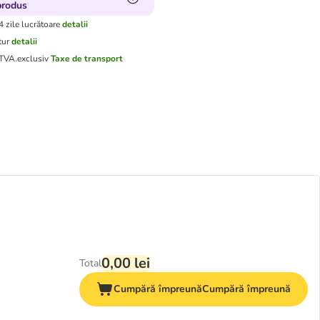
produs
4 zile lucrătoare
detalii
tur
detalii
 TVA.
exclusiv
Taxe de transport
0,00 lei
Total
Cumpără împreună
Cumpără împreună