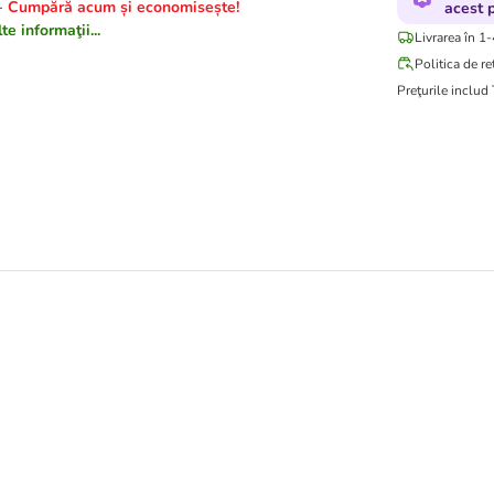
-
Cumpără acum și economisește!
acest 
e informaţii...
Livrarea în 1-
Politica de re
Preţurile includ
(liofilizate)