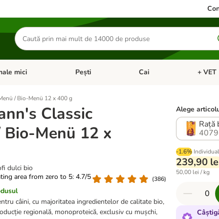
Con
Căutare
produse
ale mici
Pești
Cai
+ VET 
 Pisici
eți meniul cu categorii: Păsări
Deschideți meniul cu categorii: Animale mici
Deschideți meniul cu categori
Deschideț
Menü / Bio-Menü 12 x 400 g
nn's Classic
Alege articolu
Rață b
 Bio-Menü 12 x
4079
-1.6%
Individua
239,90 le
fi dulci bio
50,00 lei / kg
ating area from zero to 5: 4.7/5
(
386
)
odusul
ru câini, cu majoritatea ingredientelor de calitate bio,
oducție regională, monoproteică, exclusiv cu mușchi,
Câștig