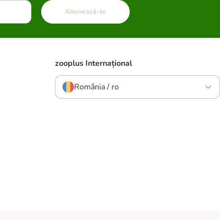
Abonează-te
zooplus Internațional
România / ro