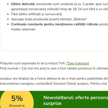
Gătire delicată:
conservele sunt umplute la ca. 3 grade, apoi sunt
garantează conservarea mâncării timp de 18-24 luni fără a se util
Fără aditivi artificiali și conservanți
Aproape toate produsele poartă eticheta „Biokreis“
Controale constante pentru menținerea calității ridicate
produs
medici veterinari.
Prețurile sunt exprimate în lei și includ TVA
*
Taxe transport
Preț normal = Cel mai mic preț la care a fost vândut produsul în ultimele
zooplus are dreptul de a folosi adresa ta de e-mail pentru publicitate dire
transmiterea mesajului, contactând Serviciul Clienți zooplus. Pentru mai
5%
Newsletterul: oferte persona
surprize
Discount la