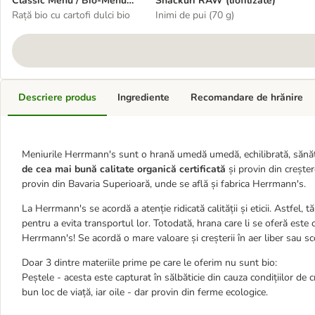
Classic Menü / Bio-Menü
Snackuri RAW (liofilizate)
12 x 400 g
Rață bio cu cartofi dulci bio
Inimi de pui (70 g)
Descriere produs
Ingrediente
Recomandare de hrănire
Meniurile Herrmann's sunt o hrană umedă umedă, echilibrată, sănăto
de cea mai bună calitate organică certificată
și provin din creșter
provin din Bavaria Superioară, unde se află și fabrica Herrmann's.
La Herrmann's se acordă a atenție ridicată calității și eticii. Astfel,
pentru a evita transportul lor. Totodată, hrana care li se oferă este 
Herrmann's! Se acordă o mare valoare și creșterii în aer liber sau sco
Doar 3 dintre materiile prime pe care le oferim nu sunt bio:
Peștele - acesta este capturat în sălbăticie din cauza condițiilor de 
bun loc de viață, iar oile - dar provin din ferme ecologice.