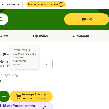
tactează-ne
Repetare comandă
Coș
Diete
Top mărci
% Promoții
i: Pești
i meniul cu categorii: Cai
Deschideți meniul cu categorii: + VET Diete
Deschideți meniul cu catego
Prețul total al
acelorași produse
l (6 variante)
dacă sunt
cumpărate
io cu cartofi dulci bio
separat
41.35
l
243,80 lei
i
Adaugă
Adaugă
în coș
în coș
ă 48 zooPuncte pentru