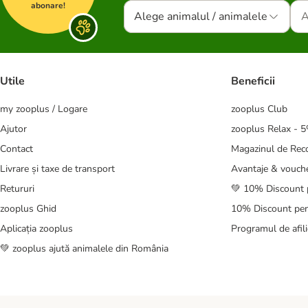
abonare!
Alege animalul / animalele
Utile
Beneficii
my zooplus / Logare
zooplus Club
Ajutor
zooplus Relax - 
Contact
Magazinul de Re
Livrare și taxe de transport
Avantaje & vouch
Retururi
💚 10% Discount 
zooplus Ghid
10% Discount pen
Aplicația zooplus
Programul de afili
💚 zooplus ajută animalele din România