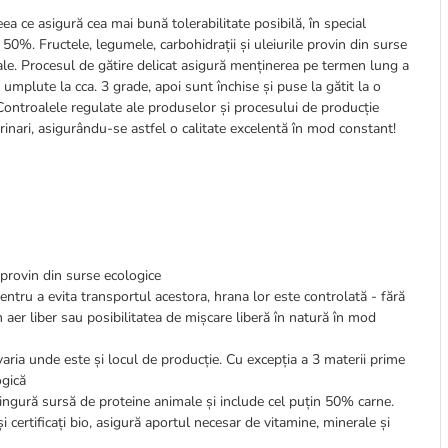
ceea ce asigură cea mai bună tolerabilitate posibilă, în special
 50%. Fructele, legumele, carbohidrații și uleiurile provin din surse
rale. Procesul de gătire delicat asigură menținerea pe termen lung a
 umplute la cca. 3 grade, apoi sunt închise și puse la gătit la o
Controalele regulate ale produselor și procesului de producție
rinari, asigurându-se astfel o calitate excelentă în mod constant!
provin din surse ecologice
entru a evita transportul acestora, hrana lor este controlată - fără
 aer liber sau posibilitatea de mișcare liberă în natură în mod
aria unde este și locul de producție. Cu excepția a 3 materii prime
ogică
ingură sursă de proteine animale și include cel puțin 50% carne.
i certificați bio, asigură aportul necesar de vitamine, minerale și