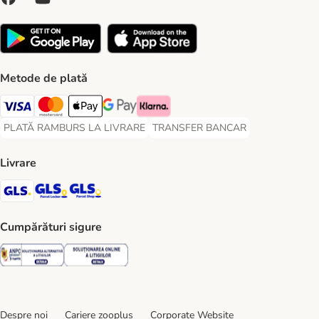
Metode de plată
Visa Payment Method
Master Card Payment Method
Apple Pay Payment Method
Google Pay Payment Method
Klarna Payment Method
PLATĂ RAMBURS LA LIVRARE
TRANSFER BANCAR
PLATĂ RAMBURS LA LIVRARE Payment Method
TRANSFER BANCAR Payment Metho
Livrare
GLS Shipping Method
GLS Locker Shipping Method
GLS Parcel Shop Shipping Method
Cumpărături sigure
Security
Security
Despre noi
Cariere zooplus
Corporate Website