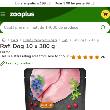
Livrare gratis ≥ 199 LEI | Doar 9.90 lei peste 99 LEI
Categorii
Căutare
produse
Câini
Hrană umedă pentru câini
Rafi
Rafi Dog 10 x 300 g
Rafi Dog 10 x 300 g
Curcan
This is a stars rating area from zero to 5: 5.0/5
(
9
)
Evaluaţi produsul