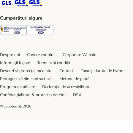
GLS Shipping Method
GLS Locker Shipping Method
GLS Parcel Shop Shipping Method
Cumpărături sigure
Security
Security
Despre noi
Cariere zooplus
Corporate Website
Informații legale
Termeni şi condiţii
Deșeuri și protecția mediului
Contact
Taxa şi durata de livrare
Retrageți-vă din contract aici
Metode de plată
Program de afiliere
Declarație de accesibilitate
Confidenţialitate & protecția datelor
DSA
© zooplus SE
2026