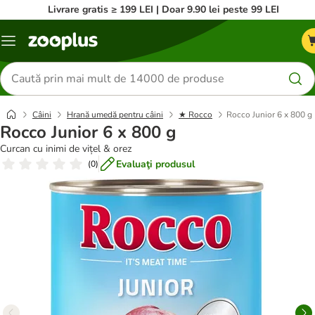
Livrare gratis ≥ 199 LEI | Doar 9.90 lei peste 99 LEI
Categorii
Căutare
produse
Câini
Hrană umedă pentru câini
★ Rocco
Rocco Junior 6 x 800 g
Rocco Junior 6 x 800 g
Curcan cu inimi de vițel & orez
Evaluaţi produsul
(
0
)