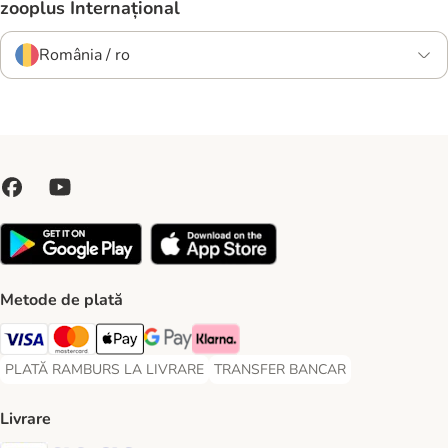
zooplus Internațional
România / ro
Metode de plată
Visa Payment Method
Master Card Payment Method
Apple Pay Payment Method
Google Pay Payment Method
Klarna Payment Method
PLATĂ RAMBURS LA LIVRARE
TRANSFER BANCAR
PLATĂ RAMBURS LA LIVRARE Payment Method
TRANSFER BANCAR Payment Metho
Livrare