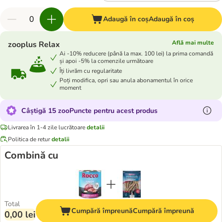
Adaugă în coș
Adaugă în coș
Află mai multe
zooplus Relax
Ai -10% reducere (până la max. 100 lei) la prima comandă
și apoi -5% la comenzile următoare
Îți livrăm cu regularitate
Poți modifica, opri sau anula abonamentul în orice
moment
Câștigă 15 zooPuncte pentru acest produs
Livrarea în 1-4 zile lucrătoare
detalii
Politica de retur
detalii
Combină cu
Total
Cumpără împreună
Cumpără împreună
0,00 lei