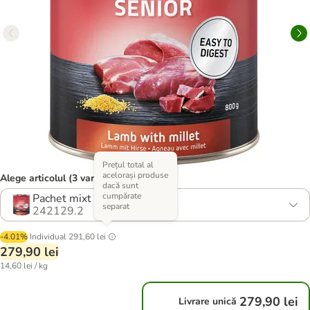
Prețul total al
acelorași produse
Alege articolul (3 variante)
dacă sunt
cumpărate
Pachet mixt
separat
242129.2
-4.01%
Individual
291,60 lei
279,90 lei
14,60 lei / kg
279,90 lei
Livrare unică