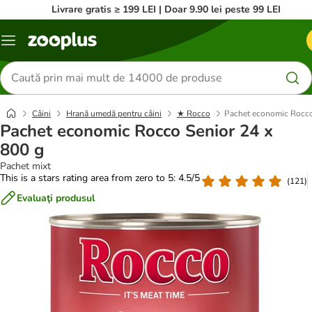
Livrare gratis ≥ 199 LEI | Doar 9.90 lei peste 99 LEI
Categorii
Căutare
produse
Câini
Hrană umedă pentru câini
★ Rocco
Pachet economic Rocco
Pachet economic Rocco Senior 24 x
800 g
Pachet mixt
This is a stars rating area from zero to 5: 4.5/5
(
121
)
Evaluaţi produsul