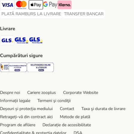
Visa Payment Method
Master Card Payment Method
Apple Pay Payment Method
Google Pay Payment Method
Klarna Payment Method
PLATĂ RAMBURS LA LIVRARE
TRANSFER BANCAR
PLATĂ RAMBURS LA LIVRARE Payment Method
TRANSFER BANCAR Payment Metho
Livrare
GLS Shipping Method
GLS Locker Shipping Method
GLS Parcel Shop Shipping Method
Cumpărături sigure
Security
Security
Despre noi
Cariere zooplus
Corporate Website
Informații legale
Termeni şi condiţii
Deșeuri și protecția mediului
Contact
Taxa şi durata de livrare
Retrageți-vă din contract aici
Metode de plată
Program de afiliere
Declarație de accesibilitate
Confidenţialitate & protecția datelor
DSA