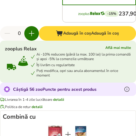
237,90
-15%
Adaugă în coș
Adaugă în coș
Află mai multe
zooplus Relax
Ai -10% reducere (până la max. 100 lei) la prima comandă
și apoi -5% la comenzile următoare
Îți livrăm cu regularitate
Poți modifica, opri sau anula abonamentul în orice
moment
Câștigă 56 zooPuncte pentru acest produs
Livrarea în 1-4 zile lucrătoare
detalii
Politica de retur
detalii
Combină cu