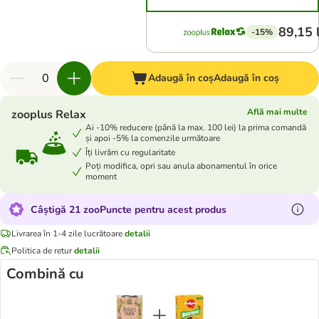
89,15 
-15%
Adaugă în coș
Adaugă în coș
Află mai multe
zooplus Relax
Ai -10% reducere (până la max. 100 lei) la prima comandă
și apoi -5% la comenzile următoare
Îți livrăm cu regularitate
Poți modifica, opri sau anula abonamentul în orice
moment
Câștigă 21 zooPuncte pentru acest produs
Livrarea în 1-4 zile lucrătoare
detalii
Politica de retur
detalii
Combină cu