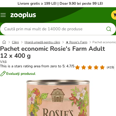
Livrare gratis ≥ 199 LEI | Doar 9.90 lei peste 99 LEI
Categorii
Căutare
produse
Câini
Hrană umedă pentru câini
★ Rosie's Farm
Pachet economic
Pachet economic Rosie's Farm Adult
12 x 400 g
Vită
This is a stars rating area from zero to 5: 4.7/5
(
419
)
Evaluaţi produsul