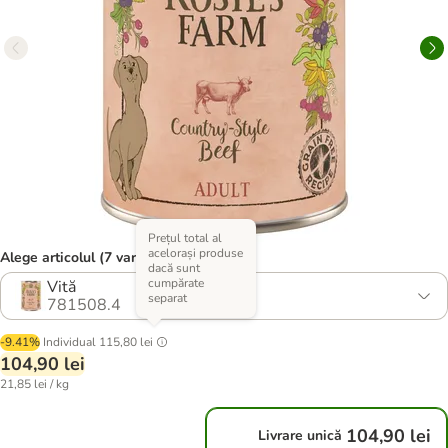
Prețul total al
acelorași produse
Alege articolul (7 variante)
dacă sunt
cumpărate
Vită
separat
781508.4
-9.41%
Individual
115,80 lei
104,90 lei
21,85 lei / kg
104,90 lei
Livrare unică