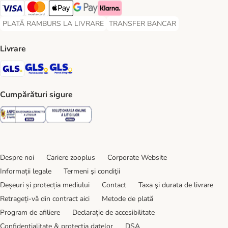
Visa Payment Method
Master Card Payment Method
Apple Pay Payment Method
Google Pay Payment Method
Klarna Payment Method
PLATĂ RAMBURS LA LIVRARE
TRANSFER BANCAR
PLATĂ RAMBURS LA LIVRARE Payment Method
TRANSFER BANCAR Payment Metho
Livrare
GLS Shipping Method
GLS Locker Shipping Method
GLS Parcel Shop Shipping Method
Cumpărături sigure
Security
Security
Despre noi
Cariere zooplus
Corporate Website
Informații legale
Termeni şi condiţii
Deșeuri și protecția mediului
Contact
Taxa şi durata de livrare
Retrageți-vă din contract aici
Metode de plată
Program de afiliere
Declarație de accesibilitate
Confidenţialitate & protecția datelor
DSA