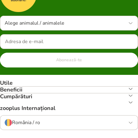
Alege animalul / animalele
Abonează-te
Utile
Beneficii
Cumpărături
zooplus Internațional
România / ro