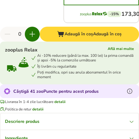
173,30
-15%
Adaugă în coș
Adaugă în coș
Află mai multe
zooplus Relax
Ai -10% reducere (până la max. 100 lei) la prima comandă
și apoi -5% la comenzile următoare
Îți livrăm cu regularitate
Poți modifica, opri sau anula abonamentul în orice
moment
Câștigă 41 zooPuncte pentru acest produs
Livrarea în 1-4 zile lucrătoare
detalii
Politica de retur
detalii
Descriere produs
Ingrediente