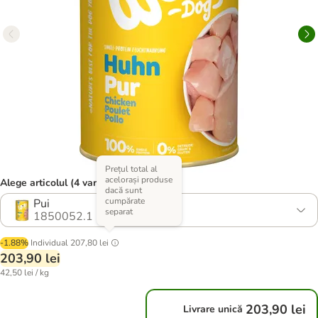
Prețul total al
acelorași produse
Alege articolul (4 variante)
dacă sunt
cumpărate
Pui
separat
1850052.1
-1.88%
Individual
207,80 lei
203,90 lei
42,50 lei / kg
203,90 lei
Livrare unică