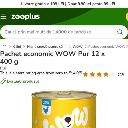
Livrare gratis ≥ 199 LEI | Doar 9.90 lei peste 99 LEI
Categorii
Căutare
produse
Câini
Hrană umedă pentru câini
WOW
Pachet economic WOW Pu
Pachet economic WOW Pur 12 x
400 g
Pui
This is a stars rating area from zero to 5: 4.0/5
(
23
)
Evaluaţi produsul