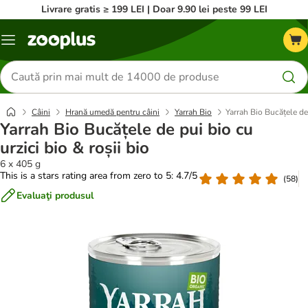
Livrare gratis ≥ 199 LEI | Doar 9.90 lei peste 99 LEI
Categorii
Căutare
produse
Câini
Hrană umedă pentru câini
Yarrah Bio
Yarrah Bio Bucățele de 
Yarrah Bio Bucățele de pui bio cu
urzici bio & roșii bio
6 x 405 g
This is a stars rating area from zero to 5: 4.7/5
(
58
)
Evaluaţi produsul