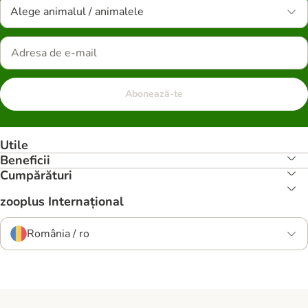
Alege animalul / animalele
Abonează-te
Utile
Beneficii
Cumpărături
zooplus Internațional
România / ro