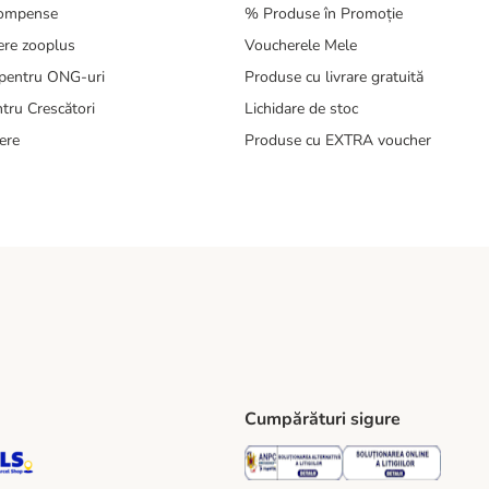
compense
% Produse în Promoție
ere zooplus
Voucherele Mele
pentru ONG-uri
Produse cu livrare gratuită
tru Crescători
Lichidare de stoc
ere
Produse cu EXTRA voucher
Cumpărături sigure
ping Method
S Locker Shipping Method
GLS Parcel Shop Shipping Method
Security
Securit