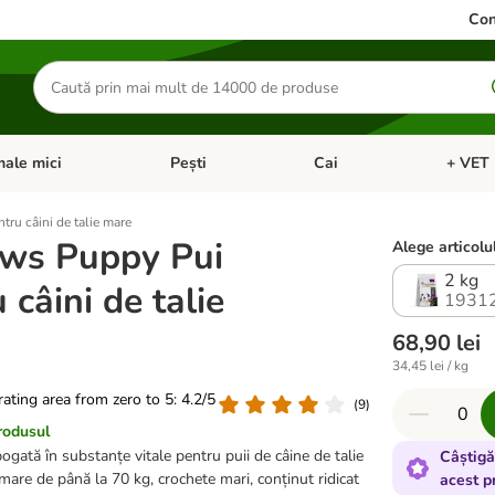
Con
Căutare
produse
ale mici
Pești
Cai
+ VET 
 Pisici
eți meniul cu categorii: Păsări
Deschideți meniul cu categorii: Animale mici
Deschideți meniul cu categori
Deschideț
ru câini de talie mare
ws Puppy Pui
Alege articolul
2 kg
 câini de talie
1931
68,90 lei
34,45 lei / kg
 rating area from zero to 5: 4.2/5
(
9
)
rodusul
gată în substanțe vitale pentru puii de câine de talie
Câștigă
mare de până la 70 kg, crochete mari, conținut ridicat
acest p