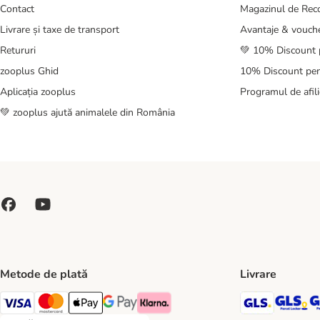
Contact
Magazinul de Re
Livrare și taxe de transport
Avantaje & vouch
Retururi
💚 10% Discount 
zooplus Ghid
10% Discount pen
Aplicația zooplus
Programul de afili
💚 zooplus ajută animalele din România
Metode de plată
Livrare
GLS Ship
GL
Visa Payment Method
Master Card Payment Method
Apple Pay Payment Method
Google Pay Payment Method
Klarna Payment Method