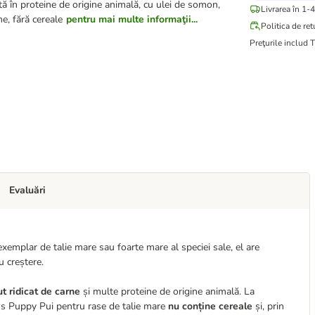
ă în proteine de origine animală, cu ulei de somon,
Livrarea în 1-4
me, fără cereale
pentru mai multe informaţii...
Politica de ret
Preţurile includ 
Evaluări
 exemplar de talie mare sau foarte mare al speciei sale, el are
u creștere.
ut ridicat de carne
și multe proteine de origine animală. La
ws Puppy Pui pentru rase de talie mare
nu conține cereale
și, prin