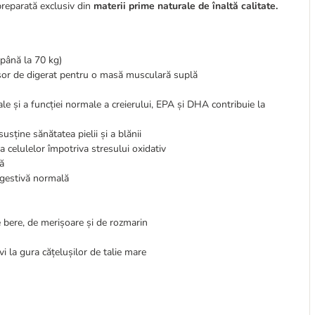
preparată exclusiv din
materii prime naturale de înaltă calitate.
(până la 70 kg)
șor de digerat pentru o masă musculară suplă
 și a funcției normale a creierului, EPA și DHA contribuie la
sține sănătatea pielii și a blănii
a celulelor împotriva stresului oxidativ
ă
digestivă normală
e bere, de merișoare și de rozmarin
i la gura cățelușilor de talie mare