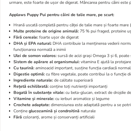
urmare, este foarte de ușor de digerat. Mâncarea pentru câini este 
Applaws Puppy Pui pentru câini de talie mare, pe scurt:
Hrană uscată completă pentru căței de talie mare și foarte mare 
Multe proteine de origine animală:
75 % pui fraged, proteine u
Fără cereale:
foarte ușor de digerat
DHA și EPA natural:
DHA contribuie la menținerea vederii normale
funcționarea normală a inimii
Ulei de somon valoros:
sursă de acizi grași Omega 3 și 6, poate su
Sistem de apărare al organismului:
vitamina E ajută la protejare
Cu taurină:
aminoacid important, susține funcția cardiacă normal
Digestie optimă:
cu fibre vegetale, poate contribui la o funcție 
Ingrediente naturale:
de calitate superioară
Rețetă echilibrată:
conține toți nutrienții importanți
Bogată în substanțe vitale:
cu beta-glucan, extract de drojdie d
Vitamine și minerale:
cu ierburi aromatice și legume
Crochete adaptate:
dimensiunea este adaptată pentru a se potriv
Conține
glucozamină și condroitină
naturale
Fără
coloranți, arome și conservanți artificiali