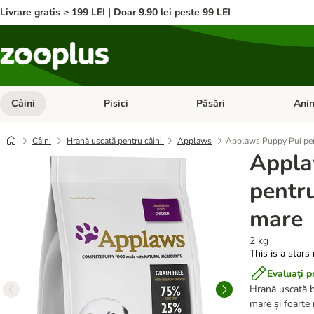
Livrare gratis ≥ 199 LEI | Doar 9.90 lei peste 99 LEI
Câini
Pisici
Păsări
Anim
Deschideți meniul cu categorii: Câini
Deschideți meniul cu categorii:
Deschid
Câini
Hrană uscată pentru câini
Applaws
Applaws Puppy Pui pent
Appla
pentru
mare
2 kg
This is a stars
Evaluaţi p
Hrană uscată bo
mare și foarte 