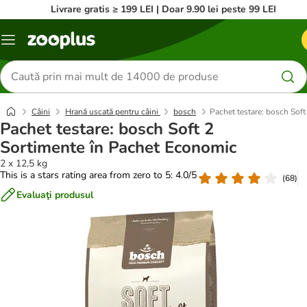
Livrare gratis ≥ 199 LEI | Doar 9.90 lei peste 99 LEI
Categorii
Căutare
produse
Câini
Hrană uscată pentru câini
bosch
Pachet testare: bosch Sof
Pachet testare: bosch Soft 2
Sortimente în Pachet Economic
2 x 12,5 kg
This is a stars rating area from zero to 5: 4.0/5
(
68
)
Evaluaţi produsul