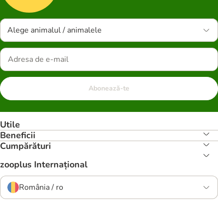
Alege animalul / animalele
Abonează-te
Utile
Beneficii
Cumpărături
zooplus Internațional
România / ro