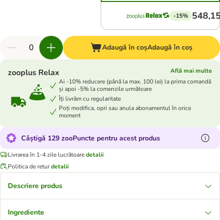
548,15
-15%
Adaugă în coș
Adaugă în coș
Află mai multe
zooplus Relax
Ai -10% reducere (până la max. 100 lei) la prima comandă
și apoi -5% la comenzile următoare
Îți livrăm cu regularitate
Poți modifica, opri sau anula abonamentul în orice
moment
Câștigă 129 zooPuncte pentru acest produs
Livrarea în 1-4 zile lucrătoare
detalii
Politica de retur
detalii
Descriere produs
Ingrediente