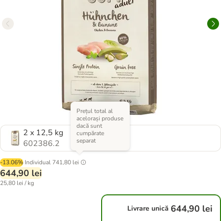
Prețul total al
acelorași produse
dacă sunt
2 x 12,5 kg
cumpărate
separat
602386.2
-13.06%
Individual
741,80 lei
644,90 lei
25,80 lei / kg
644,90 lei
Livrare unică