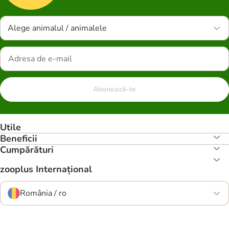
Alege animalul / animalele
Abonează-te
Utile
Beneficii
Cumpărături
zooplus Internațional
România / ro