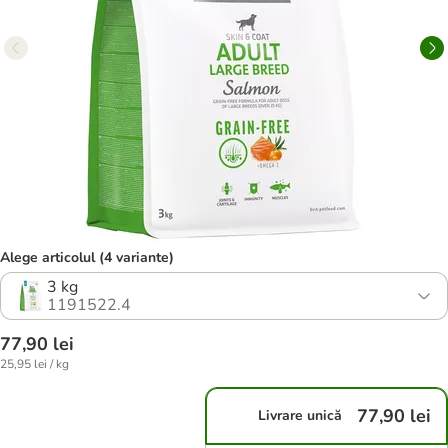
Alege articolul (4 variante)
3 kg
1191522.4
77,90 lei
25,95 lei / kg
77,90 lei
Livrare unică