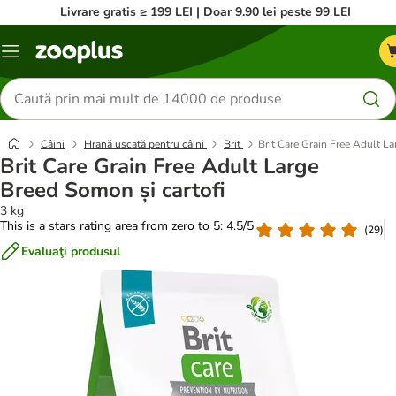
Livrare gratis ≥ 199 LEI | Doar 9.90 lei peste 99 LEI
Categorii
Căutare
produse
Câini
Hrană uscată pentru câini
Brit
Brit Care Grain Free Adult La
Brit Care Grain Free Adult Large
Breed Somon și cartofi
3 kg
This is a stars rating area from zero to 5: 4.5/5
(
29
)
Evaluaţi produsul