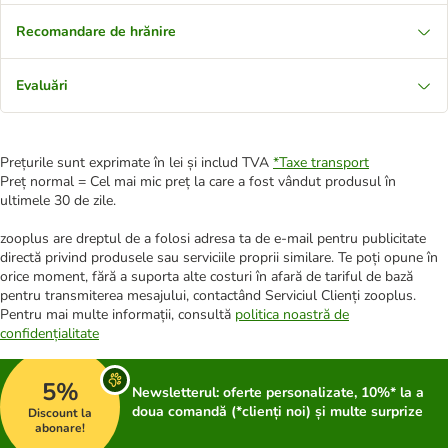
Recomandare de hrănire
Evaluări
Prețurile sunt exprimate în lei și includ TVA
*
Taxe transport
Preț normal = Cel mai mic preț la care a fost vândut produsul în
ultimele 30 de zile.
zooplus are dreptul de a folosi adresa ta de e-mail pentru publicitate
directă privind produsele sau serviciile proprii similare. Te poți opune în
orice moment, fără a suporta alte costuri în afară de tariful de bază
pentru transmiterea mesajului, contactând Serviciul Clienți zooplus.
Pentru mai multe informații, consultă
politica noastră de
confidențialitate
5%
Newsletterul: oferte personalizate, 10%* la a
doua comandă (*clienți noi) și multe surprize
Discount la
abonare!