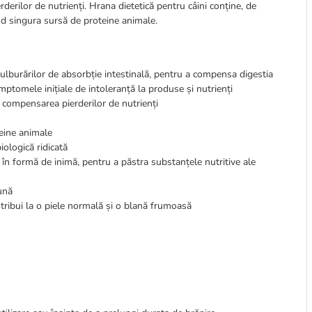
derilor de nutrienți. Hrana dietetică pentru câini conține, de
ind singura sursă de proteine animale.
tulburărilor de absorbție intestinală, pentru a compensa digestia
mptomele inițiale de intoleranță la produse și nutrienți
a compensarea pierderilor de nutrienți
eine animale
iologică ridicată
în formă de inimă, pentru a păstra substanțele nutritive ale
ună
tribui la o piele normală și o blană frumoasă