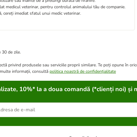
ilizare sau înainte de a prelungi durata de hrănire.
egulat medicul veterinar, pentru controlul animalului tău de companie.
 cereți imediat sfatul unui medic veterinar.
 30 de zile.
ctă privind produsele sau serviciile proprii similare. Te poți opune în ori
 multe informații, consultă
politica noastră de confidențialitate
lizate, 10%* la a doua comandă (*clienți noi) și 