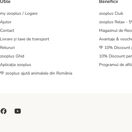
Utile
Beneficii
my zooplus / Logare
zooplus Club
Ajutor
zooplus Relax - 
Contact
Magazinul de Re
Livrare și taxe de transport
Avantaje & vouch
Retururi
💚 10% Discount 
zooplus Ghid
10% Discount pen
Aplicația zooplus
Programul de afili
💚 zooplus ajută animalele din România