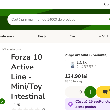
Con
Căutare
produse
ale mici
Pești
Cai
+ VET 
 Pisici
eți meniul cu categorii: Păsări
Deschideți meniul cu categorii: Animale mici
Deschideți meniul cu categori
Deschideț
ni/Toy Intestinal
Forza 10
Alege articolul (2 variante)
1,5 kg
Active
2143353.1
Line -
124,90 lei
83,25 lei / kg
Mini/Toy
Intestinal
Câștigă 25 zooPuncte
1,5 kg
acest produs
(
0
)