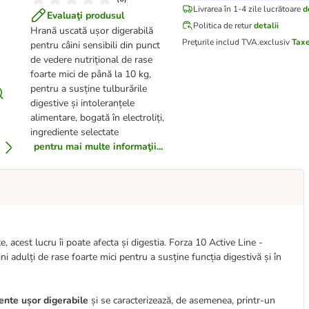
Livrarea în 1-4 zile lucrătoare
d
Evaluaţi produsul
Politica de retur
detalii
Hrană uscată ușor digerabilă
Preţurile includ TVA.
exclusiv
Taxe
pentru câini sensibili din punct
de vedere nutrițional de rase
foarte mici de până la 10 kg,
pentru a susține tulburările
digestive și intoleranțele
alimentare, bogată în electroliți,
ingrediente selectate
pentru mai multe informaţii...
 acest lucru îi poate afecta și digestia. Forza 10 Active Line -
i adulți de rase foarte mici pentru a susține funcția digestivă și în
ente ușor digerabile
și se caracterizează, de asemenea, printr-un