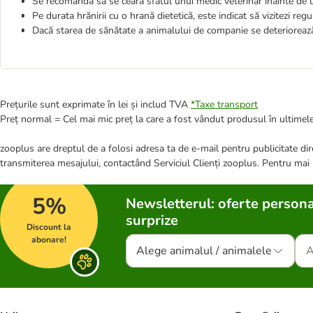
Se recomandă să se ceară sfatul unui medic veterinar înainte de ut
Pe durata hrănirii cu o hrană dietetică, este indicat să vizitezi r
Dacă starea de sănătate a animalului de companie se deteriorează,
Prețurile sunt exprimate în lei și includ TVA
*
Taxe transport
Preț normal = Cel mai mic preț la care a fost vândut produsul în ultimele
zooplus are dreptul de a folosi adresa ta de e-mail pentru publicitate dire
transmiterea mesajului, contactând Serviciul Clienți zooplus. Pentru mai
5%
Newsletterul: oferte persona
surprize
Discount la
abonare!
Alege animalul / animalele