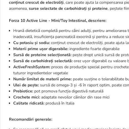
conținut crescut de electroliți
, care poate ajuta la compensarea pier
asemenea,
surse selectate de carbohidrați și proteine
, peștele fi
Forza 10 Active Line - Mini/Toy Intestinal, descriere:
Hrană dietetică completă pentru câini adulți, pentru ameliorarea 
inadecvată, insuficiența pancreatică exocrină și pentru a reduce si
Cu potasiu și sodiu:
conținut crescut de electroliți, poate ajuta l
Materii prime ușor digerabile:
ingrediente foarte digerabile
Sursă de proteine selecționată:
pește drept unică sursă de prot
Sursă de carbohidrați selectată:
orez ușor digerabil cu valoare b
ActiveFreshSystem:
proces de producție special pentru crochete 
tuturor ingredientelor vegetale
Număr limitat de materii prime:
poate susține o tolerabilitate b
Ulei de pește:
sursă de omega-3 și -6 în raport optim, poate con
Prebiotice:
pot promova funcția digestivă naturală
Crochete mici:
adaptate nevoilor câinilor din rase mici
Calitate ridicată:
produsă în Italia
Recomandări generale: