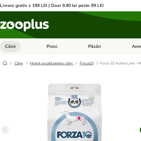
Livrare gratis ≥ 199 LEI | Doar 9.90 lei peste 99 LEI
Câini
Pisici
Păsări
Anim
Deschideți meniul cu categorii: Câini
Deschideți meniul cu categorii:
Deschid
Câini
Hrană uscată pentru câini
Forza10
Forza 10 Active Line - Mi