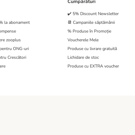
Cumpărături
✔️ 5% Discount Newsletter
5% la abonament
📆 Campaniile săptămânii
compense
% Produse în Promoție
ere zooplus
Voucherele Mele
pentru ONG-uri
Produse cu livrare gratuită
tru Crescători
Lichidare de stoc
ere
Produse cu EXTRA voucher