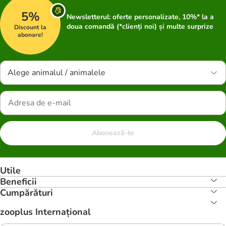
5%
Newsletterul: oferte personalizate, 10%* la a
doua comandă (*clienți noi) și multe surprize
Discount la
abonare!
Alege animalul / animalele
Abonează-te
Utile
Beneficii
Cumpărături
zooplus Internațional