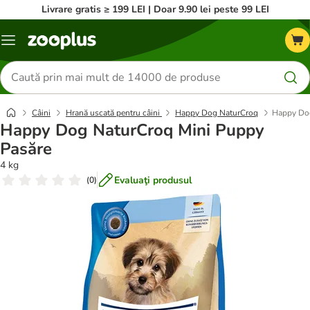
Livrare gratis ≥ 199 LEI | Doar 9.90 lei peste 99 LEI
Categorii
Căutare
produse
Câini
Hrană uscată pentru câini
Happy Dog NaturCroq
Happy Dog
Happy Dog NaturCroq Mini Puppy
Pasăre
4 kg
Evaluaţi produsul
(
0
)