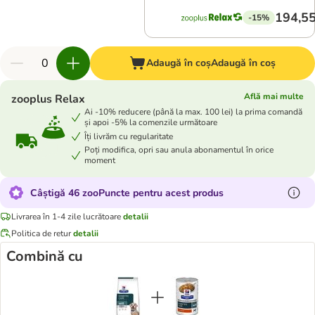
194,55
-15%
Adaugă în coș
Adaugă în coș
Află mai multe
zooplus Relax
Ai -10% reducere (până la max. 100 lei) la prima comandă
și apoi -5% la comenzile următoare
Îți livrăm cu regularitate
Poți modifica, opri sau anula abonamentul în orice
moment
Câștigă 46 zooPuncte pentru acest produs
Livrarea în 1-4 zile lucrătoare
detalii
Politica de retur
detalii
Combină cu