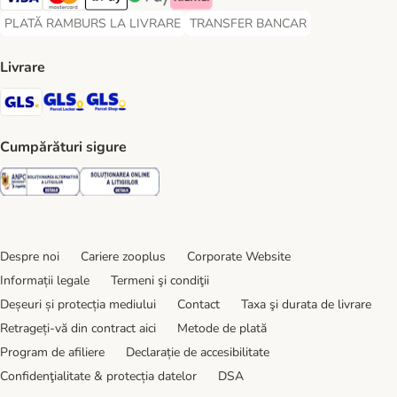
Visa Payment Method
Master Card Payment Method
Apple Pay Payment Method
Google Pay Payment Method
Klarna Payment Method
PLATĂ RAMBURS LA LIVRARE
TRANSFER BANCAR
PLATĂ RAMBURS LA LIVRARE Payment Method
TRANSFER BANCAR Payment Metho
Livrare
GLS Shipping Method
GLS Locker Shipping Method
GLS Parcel Shop Shipping Method
Cumpărături sigure
Security
Security
Despre noi
Cariere zooplus
Corporate Website
Informații legale
Termeni şi condiţii
Deșeuri și protecția mediului
Contact
Taxa şi durata de livrare
Retrageți-vă din contract aici
Metode de plată
Program de afiliere
Declarație de accesibilitate
Confidenţialitate & protecția datelor
DSA