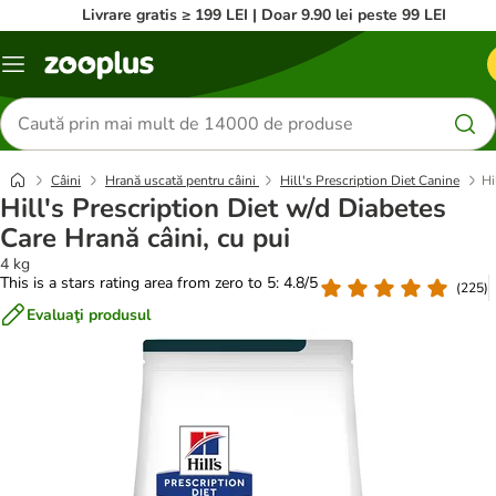
Livrare gratis ≥ 199 LEI | Doar 9.90 lei peste 99 LEI
Categorii
Căutare
produse
Câini
Hrană uscată pentru câini
Hill's Prescription Diet Canine
Hi
Hill's Prescription Diet w/d Diabetes
Care Hrană câini, cu pui
4 kg
This is a stars rating area from zero to 5: 4.8/5
(
225
)
Evaluaţi produsul