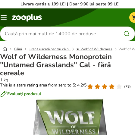
Livrare gratis ≥ 199 LEI | Doar 9.90 lei peste 99 LEI
Categorii
Căutare
produse
Câini
Hrană uscată pentru câini
★ Wolf of Wilderness
Wolf of W
Wolf of Wilderness Monoprotein
"Untamed Grasslands" Cal - fără
cereale
1 kg
This is a stars rating area from zero to 5: 4.2/5
(
78
)
Evaluaţi produsul