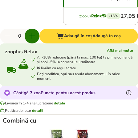
27,95 
-15%
Adaugă în coș
Adaugă în coș
Află mai multe
zooplus Relax
Ai -10% reducere (până la max. 100 lei) la prima comandă
și apoi -5% la comenzile următoare
Îți livrăm cu regularitate
Poți modifica, opri sau anula abonamentul în orice
moment
Câștigă 7 zooPuncte pentru acest produs
Livrarea în 1-4 zile lucrătoare
detalii
Politica de retur
detalii
Combină cu