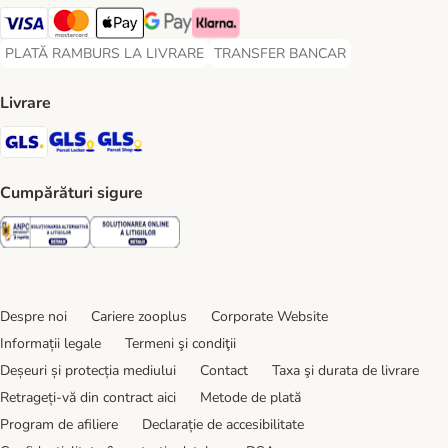
Visa Payment Method
Master Card Payment Method
Apple Pay Payment Method
Google Pay Payment Method
Klarna Payment Method
PLATĂ RAMBURS LA LIVRARE
TRANSFER BANCAR
PLATĂ RAMBURS LA LIVRARE Payment Method
TRANSFER BANCAR Payment Metho
Livrare
GLS Shipping Method
GLS Locker Shipping Method
GLS Parcel Shop Shipping Method
Cumpărături sigure
Security
Security
Despre noi
Cariere zooplus
Corporate Website
Informații legale
Termeni şi condiţii
Deșeuri și protecția mediului
Contact
Taxa şi durata de livrare
Retrageți-vă din contract aici
Metode de plată
Program de afiliere
Declarație de accesibilitate