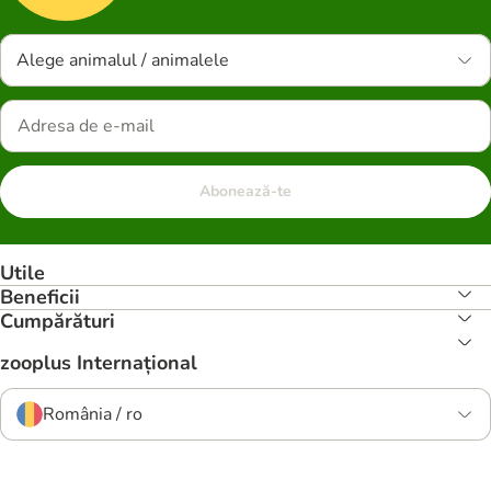
Alege animalul / animalele
Abonează-te
Utile
Beneficii
Cumpărături
zooplus Internațional
România / ro