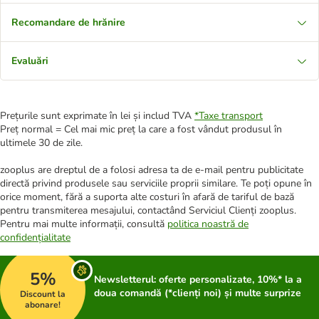
Recomandare de hrănire
Evaluări
Prețurile sunt exprimate în lei și includ TVA
*
Taxe transport
Preț normal = Cel mai mic preț la care a fost vândut produsul în
ultimele 30 de zile.
zooplus are dreptul de a folosi adresa ta de e-mail pentru publicitate
directă privind produsele sau serviciile proprii similare. Te poți opune în
orice moment, fără a suporta alte costuri în afară de tariful de bază
pentru transmiterea mesajului, contactând Serviciul Clienți zooplus.
Pentru mai multe informații, consultă
politica noastră de
confidențialitate
5%
Newsletterul: oferte personalizate, 10%* la a
doua comandă (*clienți noi) și multe surprize
Discount la
abonare!