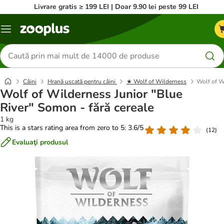
Livrare gratis ≥ 199 LEI | Doar 9.90 lei peste 99 LEI
Categorii
Căutare
produse
Câini
Hrană uscată pentru câini
★ Wolf of Wilderness
Wolf of Wi
Wolf of Wilderness Junior "Blue
River" Somon - fără cereale
1 kg
This is a stars rating area from zero to 5: 3.6/5
(
12
)
Evaluaţi produsul