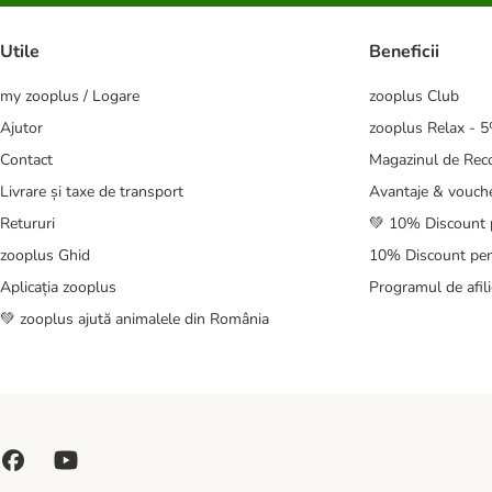
Utile
Beneficii
my zooplus / Logare
zooplus Club
Ajutor
zooplus Relax - 
Contact
Magazinul de Re
Livrare și taxe de transport
Avantaje & vouch
Retururi
💚 10% Discount 
zooplus Ghid
10% Discount pen
Aplicația zooplus
Programul de afili
💚 zooplus ajută animalele din România