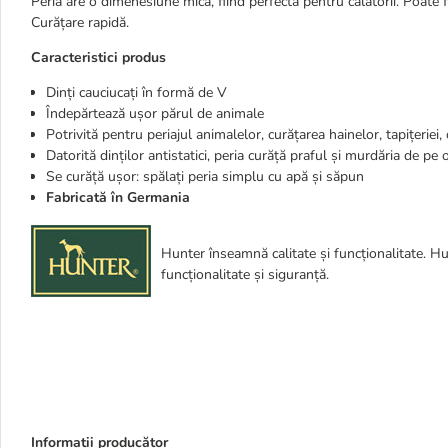
Peria are o dimenesiune mică, fiind perfectă pentru călătorii. Poate 
Curățare rapidă.
Caracteristici produs
Dinți cauciucați în formă de V
Îndepărtează ușor părul de animale
Potrivită pentru periajul animalelor, curățarea hainelor, tapițeriei,
Datorită dinților antistatici, peria curăță praful și murdăria de pe 
Se curăță ușor: spălați peria simplu cu apă și săpun
Fabricată în Germania
Hunter înseamnă calitate și funcționalitate. Hu
funcționalitate și siguranță.
Informații producător