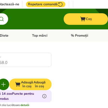
tactează-ne
Repetare comandă
Coș
Diete
Top mărci
% Promoții
i: Pești
i meniul cu categorii: Cai
Deschideți meniul cu categorii: + VET Diete
Deschideți meniul cu catego
m
58.0
Adaugă
Adaugă
în coș
în coș
ă 14 zooPuncte pentru
produs
4 zile lucrătoare
detalii