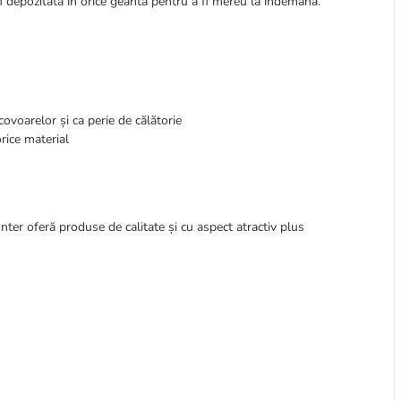
fi depozitată în orice geantă pentru a fi mereu la îndemână.
 covoarelor și ca perie de călătorie
orice material
nter oferă produse de calitate și cu aspect atractiv plus