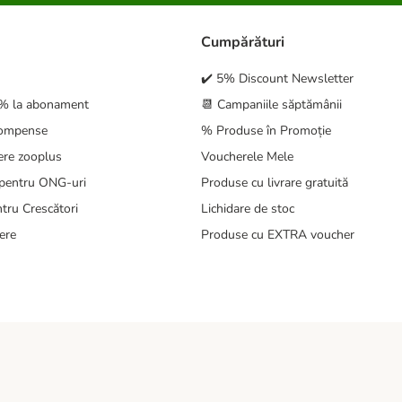
Cumpărături
✔️ 5% Discount Newsletter
5% la abonament
📆 Campaniile săptămânii
compense
% Produse în Promoție
ere zooplus
Voucherele Mele
pentru ONG-uri
Produse cu livrare gratuită
tru Crescători
Lichidare de stoc
ere
Produse cu EXTRA voucher