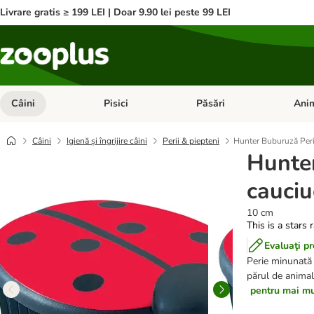
Livrare gratis ≥ 199 LEI | Doar 9.90 lei peste 99 LEI
Câini
Pisici
Păsări
Anim
Deschideți meniul cu categorii: Câini
Deschideți meniul cu categorii:
Deschid
Câini
Igienă și îngrijire câini
Perii & piepteni
Hunter Buburuză Peri
Hunte
cauciu
10 cm
This is a stars 
Evaluaţi p
Perie minunată 
părul de animale
pentru mai mul