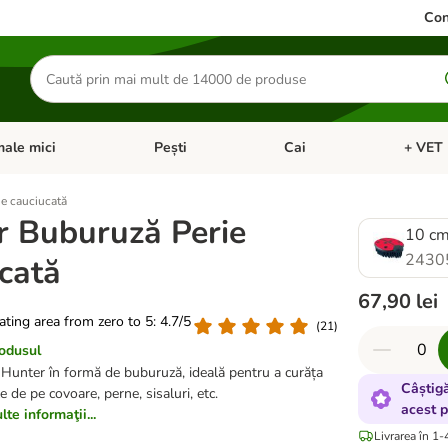
Con
Căutare
produse
ale mici
Pești
Cai
+ VET 
 Pisici
eți meniul cu categorii: Păsări
Deschideți meniul cu categorii: Animale mici
Deschideți meniul cu categori
Deschideț
e cauciucată
r Buburuză Perie
10 c
2430
cată
67,90 lei
rating area from zero to 5: 4.7/5
(
21
)
rodusul
Hunter în formă de buburuză, ideală pentru a curăța
Câștig
 de pe covoare, perne, sisaluri, etc.
acest 
te informaţii...
Livrarea în 1-