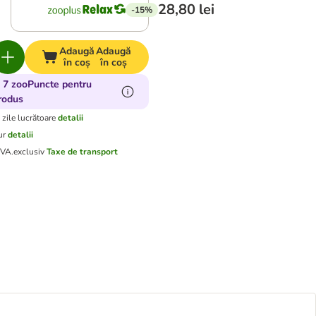
28,80 lei
-15%
Adaugă
Adaugă
în coș
în coș
 7 zooPuncte pentru
rodus
 zile lucrătoare
detalii
ur
detalii
TVA.
exclusiv
Taxe de transport