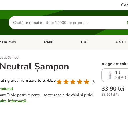
Con
Căutare
produse
ale mici
Pești
Cai
+ VET 
 Pisici
eți meniul cu categorii: Păsări
Deschideți meniul cu categorii: Animale mici
Deschideți meniul cu categori
Deschideț
eutral Șampon
e Neutral Șampon
Alege articolul
1 l
2430
 rating area from zero to 5: 4.5/5
(
6
)
33,90 lei
rodusul
t Trixie potrivit pentru toate rasele de câini și pisici.
33,90 lei / l
lte informaţii...