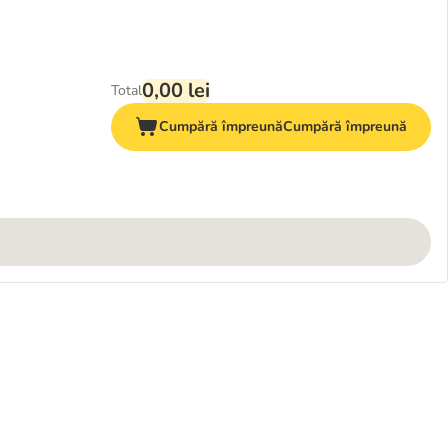
0,00 lei
Total
Cumpără împreună
Cumpără împreună