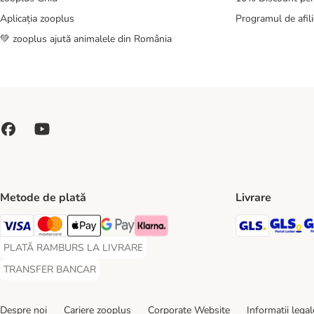
Aplicația zooplus
Programul de afili
💚 zooplus ajută animalele din România
Metode de plată
Livrare
GLS Ship
GL
Visa Payment Method
Master Card Payment Method
Apple Pay Payment Method
Google Pay Payment Method
Klarna Payment Method
PLATĂ RAMBURS LA LIVRARE
PLATĂ RAMBURS LA LIVRARE Payment Method
TRANSFER BANCAR
TRANSFER BANCAR Payment Method
Despre noi
Cariere zooplus
Corporate Website
Informații legal