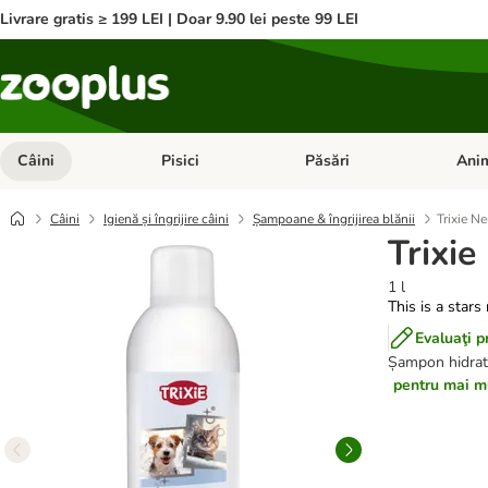
Livrare gratis ≥ 199 LEI | Doar 9.90 lei peste 99 LEI
Câini
Pisici
Păsări
Anim
Deschideți meniul cu categorii: Câini
Deschideți meniul cu categorii:
Deschid
Câini
Igienă și îngrijire câini
Șampoane & îngrijirea blănii
Trixie N
Trixi
1 l
This is a stars
Evaluaţi p
Șampon hidratan
pentru mai mu