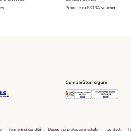
ere
Produse cu EXTRA voucher
Cumpărături sigure
ping Method
S Locker Shipping Method
GLS Parcel Shop Shipping Method
Security
Securit
e
Termeni şi condiţii
Deșeuri și protecția mediului
Contact
Ta