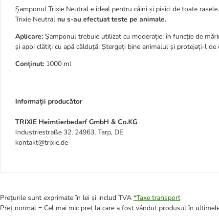
Șamponul Trixie Neutral e ideal pentru câini și pisici de toate rasel
Trixie Neutral
nu s-au efectuat teste pe animale.
Aplicare:
Șamponul trebuie utilizat cu moderație, în funcție de mări
și apoi clătiți cu apă călduță. Ștergeți bine animalul și protejați-l de
Conținut:
1000 ml
Informații producător
TRIXIE Heimtierbedarf GmbH & Co.KG
Industriestraße 32, 24963, Tarp, DE
kontakt@trixie.de
Prețurile sunt exprimate în lei și includ TVA
*
Taxe transport
Preț normal = Cel mai mic preț la care a fost vândut produsul în ultimele