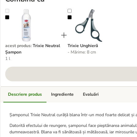
Trixie Neutral Șampon
Trixie Unghieră
acest produs
:
Trixie Neutral
Trixie Unghieră
Șampon
- Mărime: 8 cm
1 l
Descriere produs
Ingrediente
Evaluări
Șamponul Trixie Neutral curăță blana într-un mod foarte delicat și 
Datorită efectului de reungere, șamponul face pieptănarea animalulu
dumneavoastră. Blana va fi sănătoasă și mătăsoasă, iar mirosurile ur