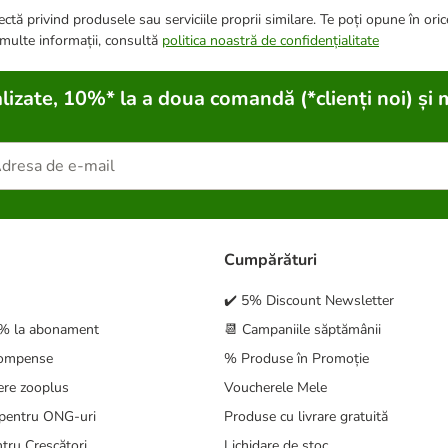
ctă privind produsele sau serviciile proprii similare. Te poți opune în ori
 multe informații, consultă
politica noastră de confidențialitate
lizate, 10%* la a doua comandă (*clienți noi) și 
Cumpărături
✔️ 5% Discount Newsletter
5% la abonament
📆 Campaniile săptămânii
compense
% Produse în Promoție
ere zooplus
Voucherele Mele
pentru ONG-uri
Produse cu livrare gratuită
tru Crescători
Lichidare de stoc