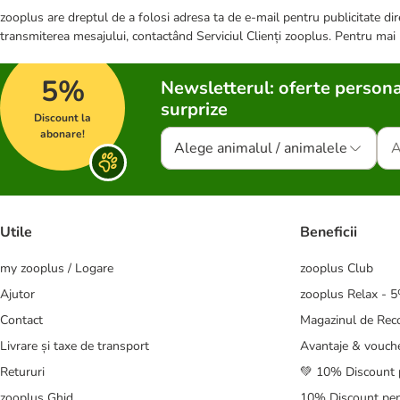
zooplus are dreptul de a folosi adresa ta de e-mail pentru publicitate dire
transmiterea mesajului, contactând Serviciul Clienți zooplus. Pentru mai
5%
Newsletterul: oferte persona
surprize
Discount la
abonare!
Alege animalul / animalele
Utile
Beneficii
my zooplus / Logare
zooplus Club
Ajutor
zooplus Relax - 
Contact
Magazinul de Re
Livrare și taxe de transport
Avantaje & vouch
Retururi
💚 10% Discount 
zooplus Ghid
10% Discount pen