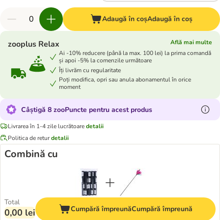
Adaugă în coș
Adaugă în coș
Află mai multe
zooplus Relax
Ai -10% reducere (până la max. 100 lei) la prima comandă
și apoi -5% la comenzile următoare
Îți livrăm cu regularitate
Poți modifica, opri sau anula abonamentul în orice
moment
Câștigă 8 zooPuncte pentru acest produs
Livrarea în 1-4 zile lucrătoare
detalii
Politica de retur
detalii
Combină cu
Total
Cumpără împreună
Cumpără împreună
0,00 lei