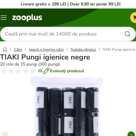
Livrare gratis ≥ 199 LEI | Doar 9.90 lei peste 99 LEI
Categorii
Căutare
produse
Câini
Igienă și îngrijire câini
Toaleta câinelui
TIAKI Pungi igienice
TIAKI Pungi igienice negre
20 role de 15 pungi (300 pungi)
Evaluaţi produsul
(
0
)