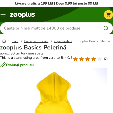
Livrare gratis ≥ 199 LEI | Doar 9.90 lei peste 99 LEI
Categorii
Căutare
produse
Câini
Haine pentru câini
impermeabile
zooplus Basics Pelerină
zooplus Basics Pelerină
aprox. 30 cm lungime spate
This is a stars rating area from zero to 5: 4.0/5
(
7
)
Evaluaţi produsul