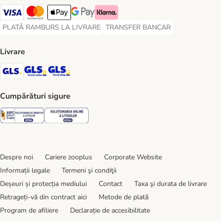
Visa Payment Method
Master Card Payment Method
Apple Pay Payment Method
Google Pay Payment Method
Klarna Payment Method
PLATĂ RAMBURS LA LIVRARE
TRANSFER BANCAR
PLATĂ RAMBURS LA LIVRARE Payment Method
TRANSFER BANCAR Payment Metho
Livrare
GLS Shipping Method
GLS Locker Shipping Method
GLS Parcel Shop Shipping Method
Cumpărături sigure
Security
Security
Despre noi
Cariere zooplus
Corporate Website
Informații legale
Termeni şi condiţii
Deșeuri și protecția mediului
Contact
Taxa şi durata de livrare
Retrageți-vă din contract aici
Metode de plată
Program de afiliere
Declarație de accesibilitate