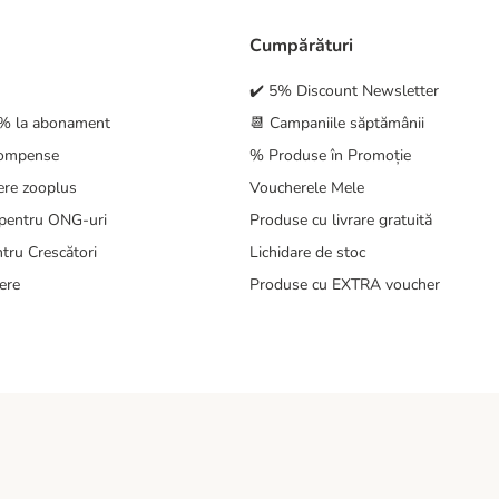
Cumpărături
✔️ 5% Discount Newsletter
5% la abonament
📆 Campaniile săptămânii
compense
% Produse în Promoție
ere zooplus
Voucherele Mele
pentru ONG-uri
Produse cu livrare gratuită
tru Crescători
Lichidare de stoc
ere
Produse cu EXTRA voucher