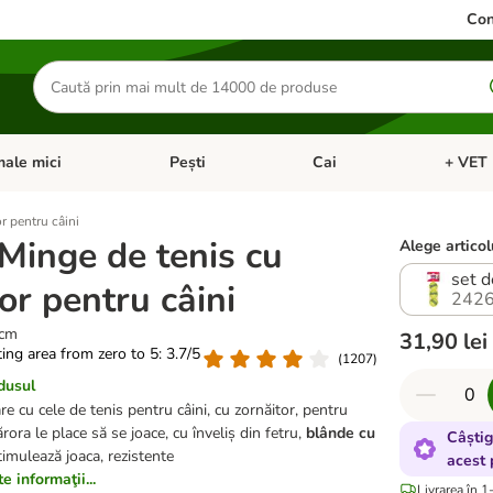
Con
Căutare
produse
ale mici
Pești
Cai
+ VET 
 Pisici
eți meniul cu categorii: Păsări
Deschideți meniul cu categorii: Animale mici
Deschideți meniul cu categori
Deschideț
r pentru câini
inge de tenis cu
Alege articol
set d
or pentru câini
2426
 cm
31,90 lei
ating area from zero to 5: 3.7/5
(
1207
)
dusul
 cu cele de tenis pentru câini, cu zornăitor, pentru
ărora le place să se joace, cu înveliș din fetru,
blânde cu
Câștig
stimulează joaca, rezistente
acest 
 informaţii...
Livrarea în 1