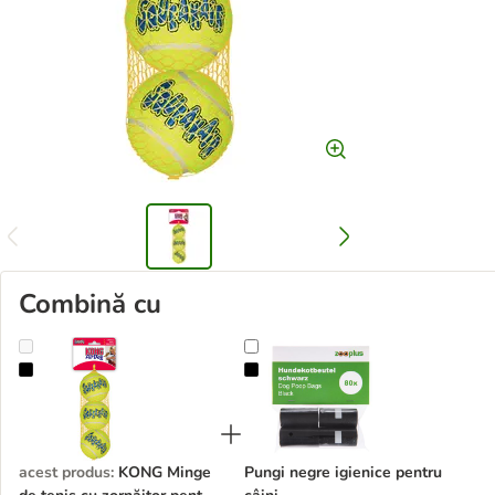
Combină cu
KONG Minge de tenis cu zornăitor pentru câini
Pungi negre igienice pentru câini
acest produs
:
KONG Minge
Pungi negre igienice pentru