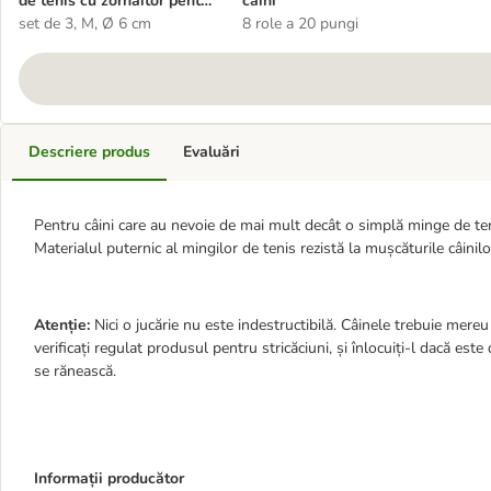
de tenis cu zornăitor pentru
câini
câini
set de 3, M, Ø 6 cm
8 role a 20 pungi
Descriere produs
Evaluări
Pentru câini care au nevoie de mai mult decât o simplă minge de ten
Materialul puternic al mingilor de tenis rezistă la mușcăturile câinilor,
Atenție:
Nici o jucărie nu este indestructibilă. Câinele trebuie mere
verificați regulat produsul pentru stricăciuni, și înlocuiți-l dacă este 
se rănească.
Informații producător