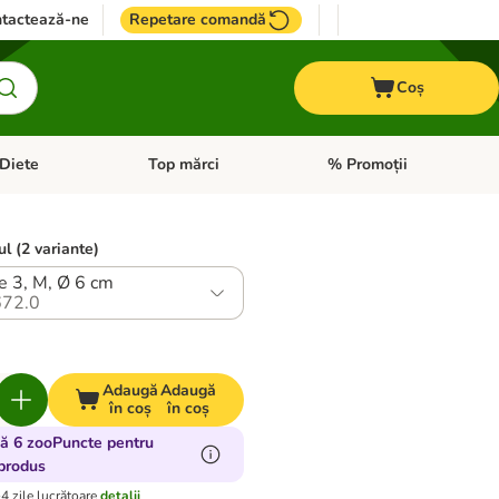
tactează-ne
Repetare comandă
Coș
Diete
Top mărci
% Promoții
i: Pești
i meniul cu categorii: Cai
Deschideți meniul cu categorii: + VET Diete
Deschideți meniul cu catego
ul (2 variante)
e 3, M, Ø 6 cm
72.0
Adaugă
Adaugă
în coș
în coș
ă 6 zooPuncte pentru
produs
-4 zile lucrătoare
detalii