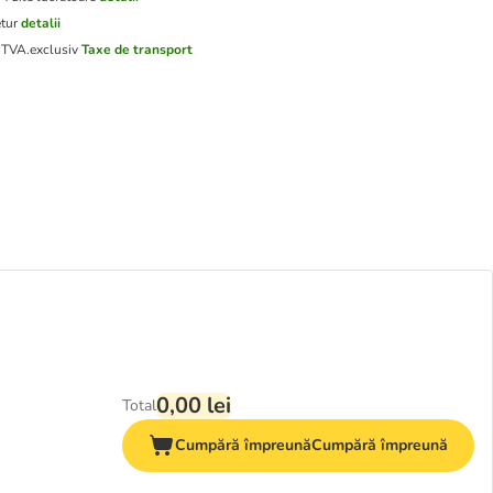
etur
detalii
d TVA.
exclusiv
Taxe de transport
0,00 lei
Total
Cumpără împreună
Cumpără împreună