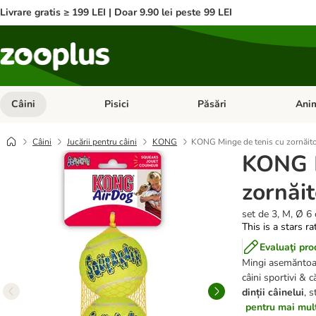
Livrare gratis ≥ 199 LEI | Doar 9.90 lei peste 99 LEI
Câini
Pisici
Păsări
Anim
Deschideți meniul cu categorii: Câini
Deschideți meniul cu categorii:
Deschid
Câini
Jucării pentru câini
KONG
KONG Minge de tenis cu zornăito
KONG M
zornăit
set de 3, M, Ø 6
This is a stars r
Evaluaţi pro
Mingi asemăntoare
câini sportivi & c
dinții câinelui
, 
pentru mai multe