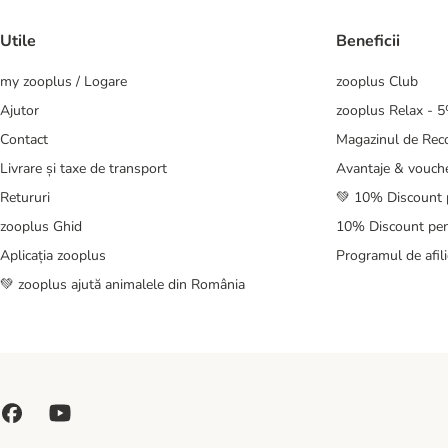
Utile
Beneficii
my zooplus / Logare
zooplus Club
Ajutor
zooplus Relax - 
Contact
Magazinul de Re
Livrare și taxe de transport
Avantaje & vouch
Retururi
💚 10% Discount 
zooplus Ghid
10% Discount pen
Aplicația zooplus
Programul de afili
💚 zooplus ajută animalele din România