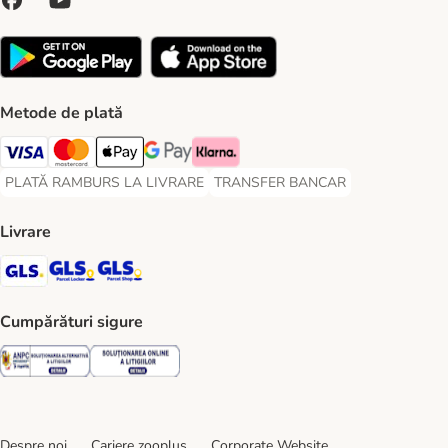
Metode de plată
Visa Payment Method
Master Card Payment Method
Apple Pay Payment Method
Google Pay Payment Method
Klarna Payment Method
PLATĂ RAMBURS LA LIVRARE
TRANSFER BANCAR
PLATĂ RAMBURS LA LIVRARE Payment Method
TRANSFER BANCAR Payment Metho
Livrare
GLS Shipping Method
GLS Locker Shipping Method
GLS Parcel Shop Shipping Method
Cumpărături sigure
Security
Security
Despre noi
Cariere zooplus
Corporate Website