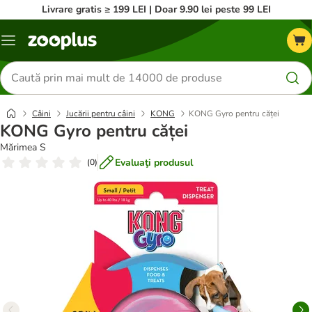
Livrare gratis ≥ 199 LEI | Doar 9.90 lei peste 99 LEI
Categorii
Căutare
produse
Câini
Jucării pentru câini
KONG
KONG Gyro pentru căței
KONG Gyro pentru căței
Mărimea S
Evaluaţi produsul
(
0
)