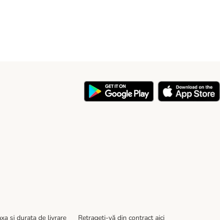
y
xa şi durata de livrare
Retrageți-vă din contract aici