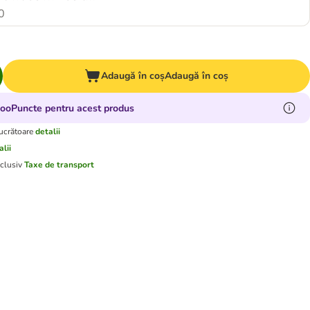
0
Adaugă în coș
Adaugă în coș
zooPuncte pentru acest produs
lucrătoare
detalii
alii
xclusiv
Taxe de transport