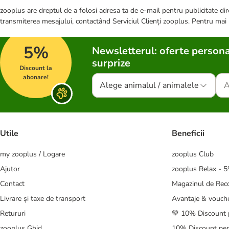
zooplus are dreptul de a folosi adresa ta de e-mail pentru publicitate dire
transmiterea mesajului, contactând Serviciul Clienți zooplus. Pentru mai
5%
Newsletterul: oferte persona
surprize
Discount la
abonare!
Alege animalul / animalele
Utile
Beneficii
my zooplus / Logare
zooplus Club
Ajutor
zooplus Relax - 
Contact
Magazinul de Re
Livrare și taxe de transport
Avantaje & vouch
Retururi
💚 10% Discount 
zooplus Ghid
10% Discount pen