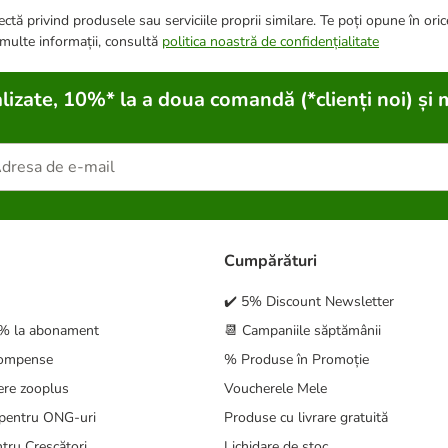
ctă privind produsele sau serviciile proprii similare. Te poți opune în ori
 multe informații, consultă
politica noastră de confidențialitate
lizate, 10%* la a doua comandă (*clienți noi) și 
Cumpărături
✔️ 5% Discount Newsletter
5% la abonament
📆 Campaniile săptămânii
compense
% Produse în Promoție
ere zooplus
Voucherele Mele
pentru ONG-uri
Produse cu livrare gratuită
tru Crescători
Lichidare de stoc