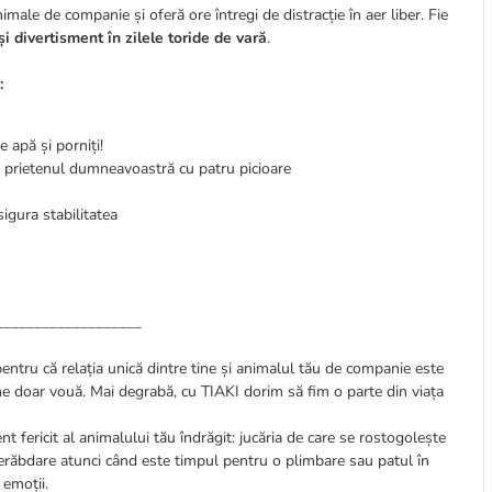
imale de companie și oferă ore întregi de distracție în aer liber. Fie
și divertisment în zilele toride de vară
.
:
e apă și porniți!
ru prietenul dumneavoastră cu patru picioare
sigura stabilitatea
___________________
pentru că relația unică dintre tine și animalul tău de companie este
ine doar vouă. Mai degrabă, cu TIAKI dorim să fim o parte din viața
t fericit al animalului tău îndrăgit: jucăria de care se rostogolește
nerăbdare atunci când este timpul pentru o plimbare sau patul în
 emoții.