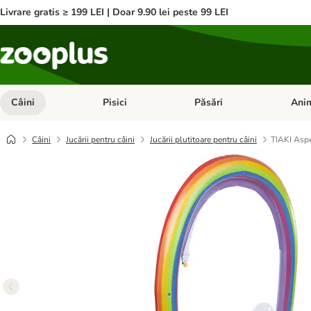
Livrare gratis ≥ 199 LEI | Doar 9.90 lei peste 99 LEI
Câini
Pisici
Păsări
Anim
Deschideți meniul cu categorii: Câini
Deschideți meniul cu categorii:
Deschid
Câini
Jucării pentru câini
Jucării plutitoare pentru câini
TIAKI Aspe