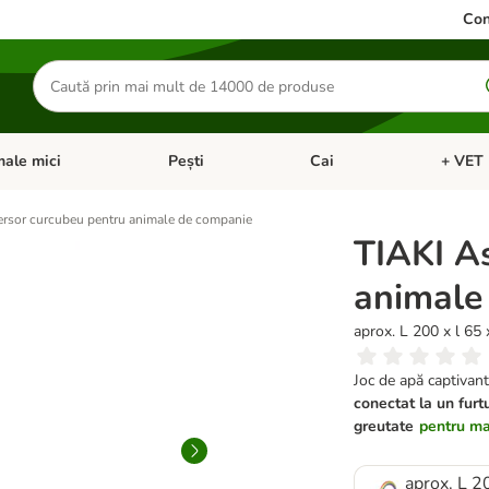
Con
Căutare
produse
ale mici
Pești
Cai
+ VET 
 Pisici
eți meniul cu categorii: Păsări
Deschideți meniul cu categorii: Animale mici
Deschideți meniul cu categori
Deschideț
rsor curcubeu pentru animale de companie
TIAKI A
animale
aprox. L 200 x l 65 
Joc de apă captivan
conectat la un furt
greutate
pentru mai
aprox. L 2