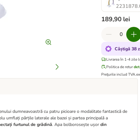
2231878.
189,90 lei
Câștigă 38 
Livrarea în 1-4 zile 
Politica de retur
det
Preţurile includ TVA.
e
nului dumneavoastră cu patru picioare o modalitate fantastică de
mplu umflați părțile laterale ale bazei și partea principală a
ectați furtunul de grădină
. Apa bolborosește ușor
din