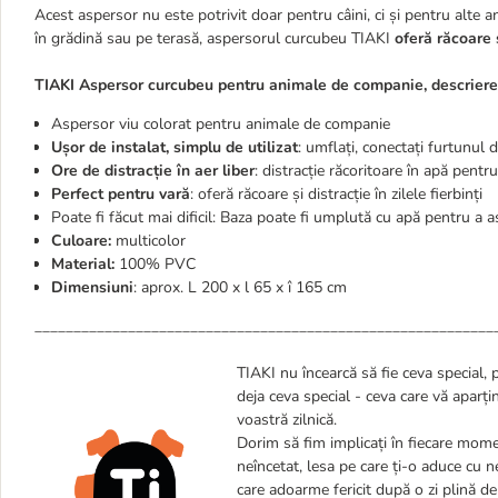
Acest aspersor nu este potrivit doar pentru câini, ci și pentru alte an
în grădină sau pe terasă, aspersorul curcubeu TIAKI
oferă răcoare 
TIAKI Aspersor curcubeu pentru animale de companie, descriere
Aspersor viu colorat pentru animale de companie
Ușor de instalat, simplu de utilizat
: umflați, conectați furtunul d
Ore de distracție în aer liber
: distracție răcoritoare în apă pent
Perfect pentru vară
: oferă răcoare și distracție în zilele fierbinți
Poate fi făcut mai dificil: Baza poate fi umplută cu apă pentru a a
Culoare:
multicolor
Material:
100% PVC
Dimensiuni
: aprox. L 200 x l 65 x î 165 cm
___________________________________________________________
TIAKI nu încearcă să fie ceva special, 
deja ceva special - ceva care vă aparț
voastră zilnică.
Dorim să fim implicați în fiecare momen
neîncetat, lesa pe care ți-o aduce cu 
care adoarme fericit după o zi plină de