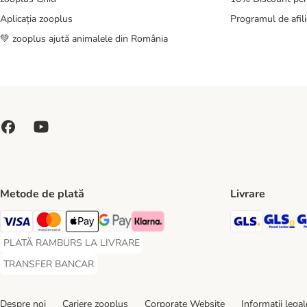
Aplicația zooplus
Programul de afili
💚 zooplus ajută animalele din România
Metode de plată
Livrare
GLS Ship
GL
Visa Payment Method
Master Card Payment Method
Apple Pay Payment Method
Google Pay Payment Method
Klarna Payment Method
PLATĂ RAMBURS LA LIVRARE
PLATĂ RAMBURS LA LIVRARE Payment Method
TRANSFER BANCAR
TRANSFER BANCAR Payment Method
Despre noi
Cariere zooplus
Corporate Website
Informații legal