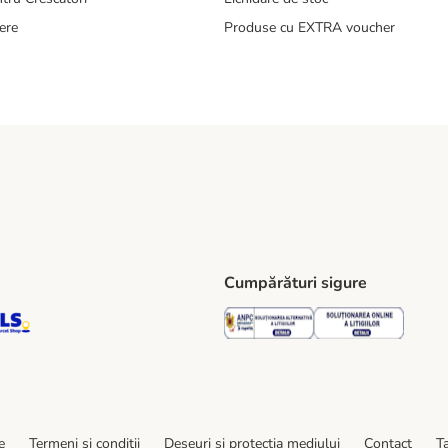
ere
Produse cu EXTRA voucher
Cumpărături sigure
ping Method
S Locker Shipping Method
GLS Parcel Shop Shipping Method
Security
Securit
e
Termeni şi condiţii
Deșeuri și protecția mediului
Contact
Ta