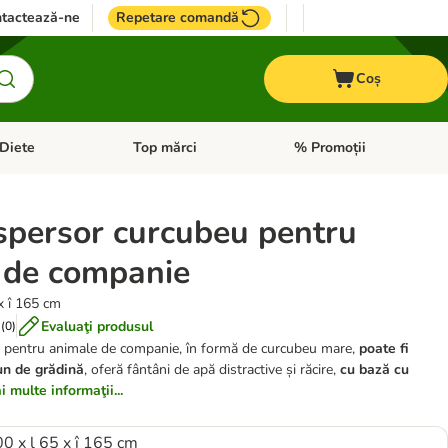
tactează-ne
Repetare comandă
Coș
Diete
Top mărci
% Promoții
i: Pești
i meniul cu categorii: Cai
Deschideți meniul cu categorii: + VET Diete
Deschideți meniul cu catego
spersor curcubeu pentru
 de companie
x î 165 cm
Evaluaţi produsul
(
0
)
t pentru animale de companie, în formă de curcubeu mare,
poate fi
un de grădină
, oferă fântâni de apă distractive și răcire,
cu bază cu
 multe informaţii...
00 x l 65 x î 165 cm