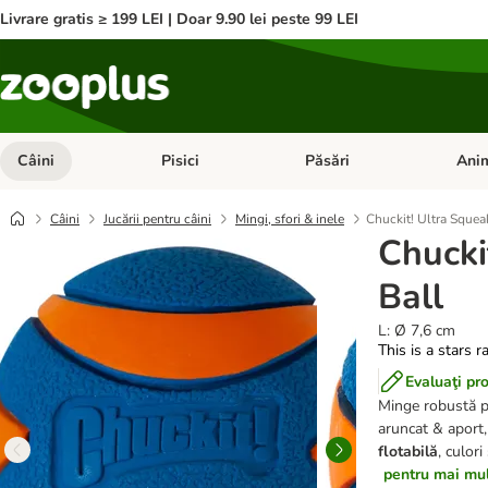
Livrare gratis ≥ 199 LEI | Doar 9.90 lei peste 99 LEI
Câini
Pisici
Păsări
Anim
Deschideți meniul cu categorii: Câini
Deschideți meniul cu categorii:
Deschid
Câini
Jucării pentru câini
Mingi, sfori & inele
Chuckit! Ultra Squea
Chucki
Ball
L: Ø 7,6 cm
This is a stars r
Evaluaţi pr
Minge robustă pe
aruncat & aport
flotabilă
,
culori
pentru mai mult