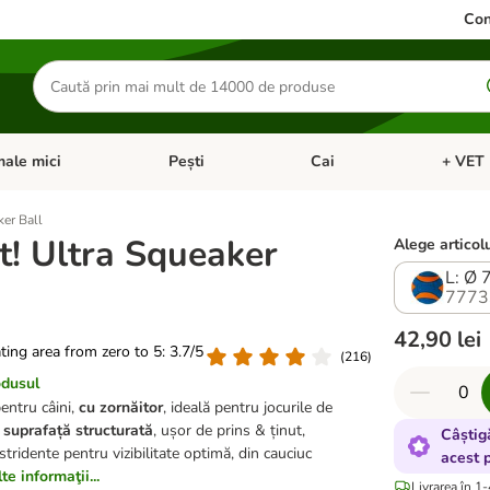
Con
Căutare
produse
ale mici
Pești
Cai
+ VET 
 Pisici
eți meniul cu categorii: Păsări
Deschideți meniul cu categorii: Animale mici
Deschideți meniul cu categori
Deschideț
ker Ball
t! Ultra Squeaker
Alege articolu
L: Ø 
7773
42,90 lei
ating area from zero to 5: 3.7/5
(
216
)
odusul
ntru câini,
cu zornăitor
, ideală pentru jocurile de
,
suprafață structurată
, ușor de prins & ținut,
Câștig
 stridente pentru vizibilitate optimă, din cauciuc
acest 
e informaţii...
Livrarea în 1-