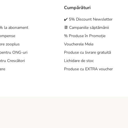
Cumpărături
✔️ 5% Discount Newsletter
5% la abonament
📆 Campaniile săptămânii
compense
% Produse în Promoție
ere zooplus
Voucherele Mele
pentru ONG-uri
Produse cu livrare gratuită
tru Crescători
Lichidare de stoc
ere
Produse cu EXTRA voucher