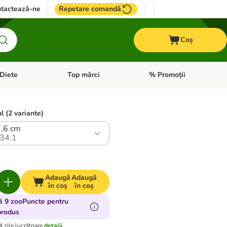
tactează-ne
Repetare comandă
Coș
Diete
Top mărci
% Promoții
i: Pești
i meniul cu categorii: Cai
Deschideți meniul cu categorii: + VET Diete
Deschideți meniul cu catego
l (2 variante)
7,6 cm
34.1
Adaugă
Adaugă
în coș
în coș
ă 9 zooPuncte pentru
produs
4 zile lucrătoare
detalii