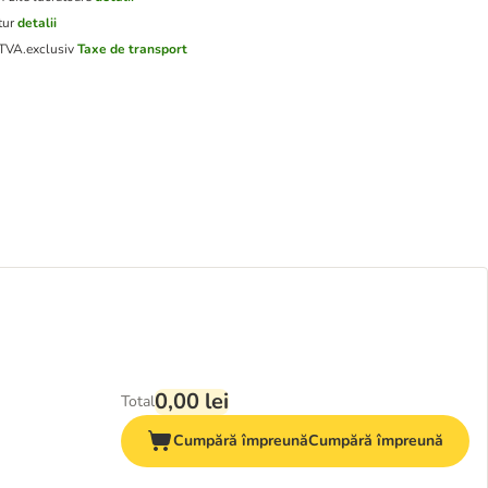
tur
detalii
 TVA.
exclusiv
Taxe de transport
0,00 lei
Total
Cumpără împreună
Cumpără împreună