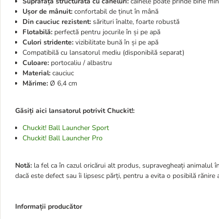
Suprafață structurată cu caneluri:
câinele poate prinde bine min
Ușor de mânuit:
confortabil de ținut în mână
Din cauciuc rezistent:
sărituri înalte, foarte robustă
Flotabilă:
perfectă pentru jocurile în și pe apă
Culori stridente:
vizibilitate bună în și pe apă
Compatibilă cu lansatorul mediu (disponibilă separat)
Culoare:
portocaliu / albastru
Material:
cauciuc
Mărime:
Ø 6,4 cm
Găsiți aici lansatorul potrivit Chuckit!:
Chuckit! Ball Launcher Sport
Chuckit! Ball Launcher Pro
Notă:
la fel ca în cazul oricărui alt produs, supravegheați animalul în 
dacă este defect sau îi lipsesc părți, pentru a evita o posibilă rănire 
Informații producător