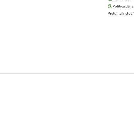
Politica de re
Preţurile includ
x pentru câini de talie mare (>25 kg)