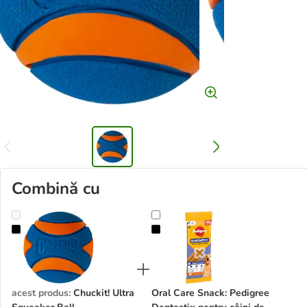
Combină cu
Chuckit! Ultra Squeaker Ball
Oral Care Snack: Pedigree Dentasti
acest produs
:
Chuckit! Ultra
Oral Care Snack: Pedigree