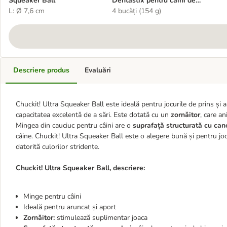
Squeaker Ball
Dentastix pentru câini de
L: Ø 7,6 cm
talie mare (>25 kg)
4 bucăți (154 g)
Descriere produs
Evaluări
Chuckit! Ultra Squeaker Ball este ideală pentru jocurile de prins ș
capacitatea excelentă de a sări. Este dotată cu un
zornăitor
, care a
Mingea din cauciuc pentru câini are o
suprafață structurată cu cane
câine. Chuckit! Ultra Squeaker Ball este o alegere bună și pentru jo
datorită culorilor stridente.
Chuckit! Ultra Squeaker Ball, descriere:
Minge pentru câini
Ideală pentru aruncat și aport
Zornăitor:
stimulează suplimentar joaca