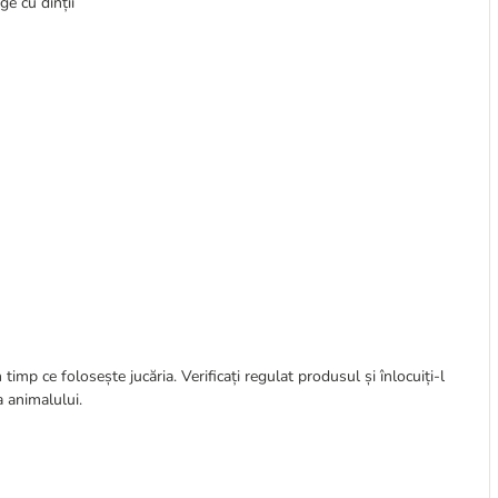
ge cu dinții
timp ce folosește jucăria. Verificați regulat produsul și înlocuiți-l
a animalului.