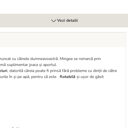
Vezi detalii
i aruncat cu câinele dumneavoastră. Mingea se remarcă prin
nimă suplimentar joaca și aportul.
luri
, datorită căreia poate fi prinsă fără probleme cu dinții de către
curile în și pe apă, pentru că este
flotabilă
și ușor de găsit