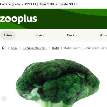
Livrare gratis ≥ 199 LEI | Doar 9.90 lei peste 99 LEI
Câini
Pisici
Păsări
Anim
Deschideți meniul cu categorii: Câini
Deschideți meniul cu categorii:
Deschid
Câini
Jucării pentru câini
TIAKI
TIAKI Broccoli jucărie pentru câini