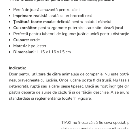
Pernă de joacă amuzantă pentru câini
Imprimare
realistă
: arată ca un broccoli real
Țesătură foarte moale
: delicată pentru palatul câinelui
Cu zornăitor
: pentru zgomote puternice, care stimulează jocul
Perfectă pentru iubitorii de legume: jucărie unică pentru distracție
Culoare:
verde
Material:
poliester
Dimensiuni:
L 15 x l 16 x î 5 cm
Indicație:
Doar pentru utilizare de către animalele de companie. Nu este potri
nesupravegheate cu jucăria. Orice jucărie poate fi distrusă. Nu lăsa
deteriorată, ruptă sau a cărei piese lipsesc. Dacă au fost înghițite d
păstra departe de surse de căldură și de flăcări deschise. A se aru
standardele și reglementările locale în vigoare.
___________________________________________________________
TIAKI nu încearcă să fie ceva special, 
deja ceva special - ceva care vă aparț