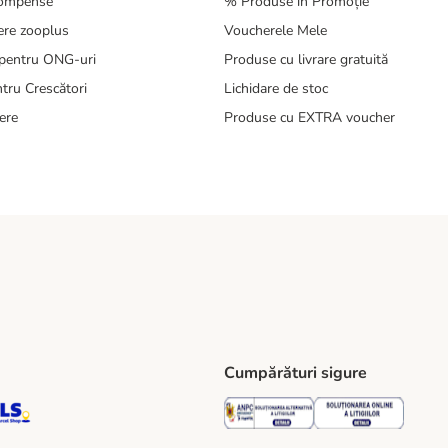
compense
% Produse în Promoție
ere zooplus
Voucherele Mele
pentru ONG-uri
Produse cu livrare gratuită
tru Crescători
Lichidare de stoc
ere
Produse cu EXTRA voucher
Cumpărături sigure
ping Method
S Locker Shipping Method
GLS Parcel Shop Shipping Method
Security
Securit