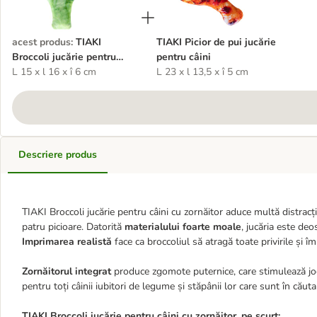
acest produs
:
TIAKI
TIAKI Picior de pui jucărie
Broccoli jucărie pentru
pentru câini
câini cu zornăitor
L 15 x l 16 x î 6 cm
L 23 x l 13,5 x î 5 cm
Descriere produs
TIAKI Broccoli jucărie pentru câini cu zornăitor aduce multă distracți
patru picioare. Datorită
materialului foarte moale
, jucăria este deo
Imprimarea realistă
face ca broccoliul să atragă toate privirile și îm
Zornăitorul integrat
produce zgomote puternice, care stimulează jocul
pentru toți câinii iubitori de legume și stăpânii lor care sunt în căuta
TIAKI Broccoli jucărie pentru câini cu zornăitor, pe scurt: