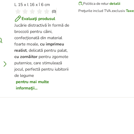
Politica de retur
detalii
L 15 x l 16 x î 6 cm
Preţurile includ TVA.
exclusiv
Taxe
(
0
)
Evaluaţi produsul
Jucărie distractivă în formă de
broccoli pentru câini,
confecționată din material
foarte moale,
cu imprimeu
realist
, delicată pentru palat,
cu zornăitor
pentru zgomote
puternice, care stimulează
jocul, perfectă pentru iubitorii
de legume
pentru mai multe
informaţii...
âini