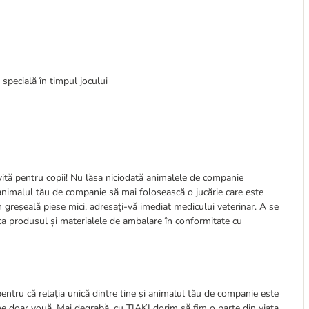
 specială în timpul jocului
vită pentru copii! Nu lăsa niciodată animalele de companie
 animalul tău de companie să mai folosească o jucărie care este
in greșeală piese mici, adresați-vă imediat medicului veterinar. A se
nca produsul și materialele de ambalare în conformitate cu
___________________
pentru că relația unică dintre tine și animalul tău de companie este
ine doar vouă. Mai degrabă, cu TIAKI dorim să fim o parte din viața