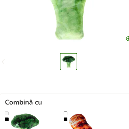
Combină cu
TIAKI Broccoli jucărie pentru câini cu zornăitor
TIAKI Picior de pui jucărie pentru c