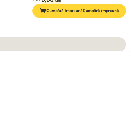
0,00 lei
Total
Cumpără împreună
Cumpără împreună