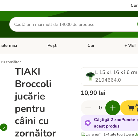
Con
Căutare
produse
ale mici
Pești
Cai
+ VET 
 Pisici
eți meniul cu categorii: Păsări
Deschideți meniul cu categorii: Animale mici
Deschideți meniul cu categori
Deschideț
 cu zornăitor
TIAKI
L 15 x l 16 x î 6 cm
2104664.0
Broccoli
10,90 lei
jucărie
pentru
A
câini cu
Câștigă 2 zooPuncte 
acest produs
zornăitor
Livrarea în 1-4 zile lucrătoare
de