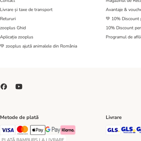
Contact
Magazinul de Re
Livrare și taxe de transport
Avantaje & vouch
Retururi
💚 10% Discount 
zooplus Ghid
10% Discount pen
Aplicația zooplus
Programul de afili
💚 zooplus ajută animalele din România
Metode de plată
Livrare
GLS Ship
GL
Visa Payment Method
Master Card Payment Method
Apple Pay Payment Method
Google Pay Payment Method
Klarna Payment Method
PLATĂ RAMBURS LA LIVRARE