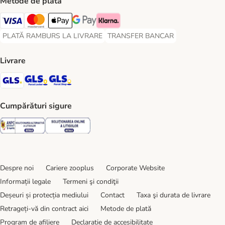
Metode de plată
Visa Payment Method
Master Card Payment Method
Apple Pay Payment Method
Google Pay Payment Method
Klarna Payment Method
PLATĂ RAMBURS LA LIVRARE
TRANSFER BANCAR
PLATĂ RAMBURS LA LIVRARE Payment Method
TRANSFER BANCAR Payment Metho
Livrare
GLS Shipping Method
GLS Locker Shipping Method
GLS Parcel Shop Shipping Method
Cumpărături sigure
Security
Security
Despre noi
Cariere zooplus
Corporate Website
Informații legale
Termeni şi condiţii
Deșeuri și protecția mediului
Contact
Taxa şi durata de livrare
Retrageți-vă din contract aici
Metode de plată
Program de afiliere
Declarație de accesibilitate