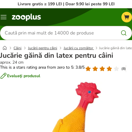
Livrare gratis ≥ 199 LEI | Doar 9.90 lei peste 99 LEI
Categorii
Căutare
produse
Câini
Jucării pentru câini
Jucării cu zornăitor
Jucărie găină din late
Jucărie găină din latex pentru câini
aprox. 24 cm
This is a stars rating area from zero to 5: 3.8/5
(
8
)
Evaluaţi produsul