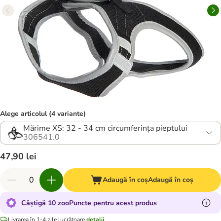
Alege articolul (4 variante)
Mărime XS: 32 - 34 cm circumferința pieptului
306541.0
47,90 lei
Adaugă în coș
Adaugă în coș
Câștigă 10 zooPuncte pentru acest produs
Livrarea în 1-4 zile lucrătoare
detalii