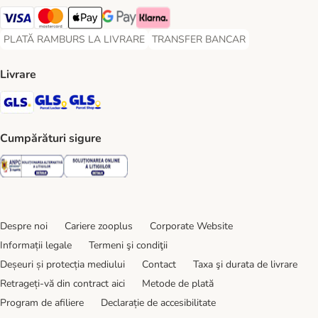
Visa Payment Method
Master Card Payment Method
Apple Pay Payment Method
Google Pay Payment Method
Klarna Payment Method
PLATĂ RAMBURS LA LIVRARE
TRANSFER BANCAR
PLATĂ RAMBURS LA LIVRARE Payment Method
TRANSFER BANCAR Payment Metho
Livrare
GLS Shipping Method
GLS Locker Shipping Method
GLS Parcel Shop Shipping Method
Cumpărături sigure
Security
Security
Despre noi
Cariere zooplus
Corporate Website
Informații legale
Termeni şi condiţii
Deșeuri și protecția mediului
Contact
Taxa şi durata de livrare
Retrageți-vă din contract aici
Metode de plată
Program de afiliere
Declarație de accesibilitate