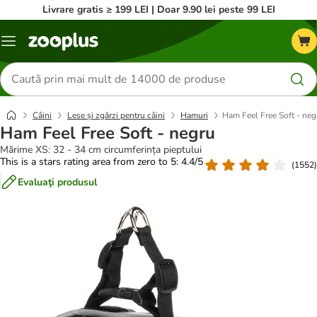
Livrare gratis ≥ 199 LEI | Doar 9.90 lei peste 99 LEI
Categorii
Căutare
produse
Câini
Lese și zgărzi pentru câini
Hamuri
Ham Feel Free Soft - neg
Ham Feel Free Soft - negru
Mărime XS: 32 - 34 cm circumferința pieptului
This is a stars rating area from zero to 5: 4.4/5
(
1552
)
Evaluaţi produsul