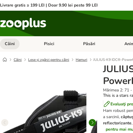
Livrare gratis ≥ 199 LEI | Doar 9.90 lei peste 99 LEI
Câini
Pisici
Păsări
Anim
Deschideți meniul cu categorii: Câini
Deschideți meniul cu categorii:
Deschid
Câini
Lese și zgărzi pentru câini
Hamuri
JULIUS-K9 IDC®-Power
JULIU
Power
Mărimea 2: 71 - 
This is a stars r
Evaluaţi pr
Ham robust pent
a sarcinii,
căptuș
reflectorizante
,
pentru mai mul