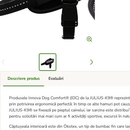
Descriere produs
Evaluări
Produsele Innova Dog Comfort® (IDC) de la JULIUS-K9® reprezintă
prin potrivirea ergonomică perfectă: în timp ce alte hamuri pot cau
JULIUS-K9® se fixează pe pieptul cainelui, iar sarcina este distribui
pentru solicitări mai mari cum ar fi activități sportive, excursii în na
Căptușeala interioară este din Ökotex, un tip de bumbac fin care lasă