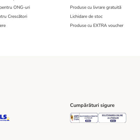
pentru ONG-uri
Produse cu livrare gratuită
tru Crescători
Lichidare de stoc
ere
Produse cu EXTRA voucher
Cumpărături sigure
ping Method
S Locker Shipping Method
GLS Parcel Shop Shipping Method
Security
Securit