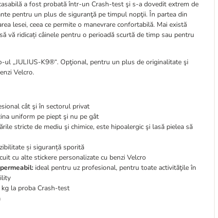
casabilă a fost probată într-un Crash-test şi s-a dovedit extrem de
ante pentru un plus de siguranţă pe timpul nopţii. În partea din
area lesei, ceea ce permite o manevrare confortabilă. Mai există
să vă ridicați câinele pentru o perioadă scurtă de timp sau pentru
ogo-ul „JULIUS-K9®“. Opţional, pentru un plus de originalitate şi
enzi Velcro.
ional cât şi în sectorul privat
cina uniform pe piept şi nu pe gât
ile stricte de mediu şi chimice, este hipoalergic şi lasă pielea să
ibilitate și siguranță sporită
it cu alte stickere personalizate cu benzi Velcro
mpermeabil:
ideal pentru uz profesional, pentru toate activităţile în
lity
 kg la proba Crash-test
ă