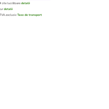
4 zile lucrătoare
detalii
tur
detalii
 TVA.
exclusiv
Taxe de transport