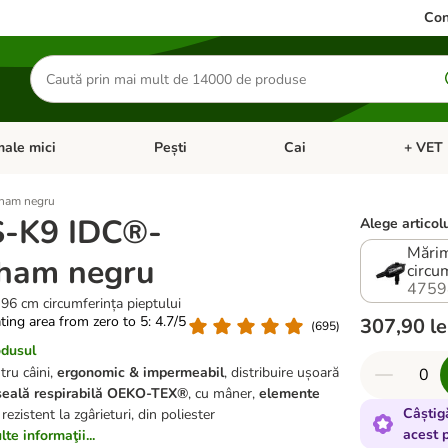
Con
Căutare
produse
ale mici
Pești
Cai
+ VET 
 Pisici
eți meniul cu categorii: Păsări
Deschideți meniul cu categorii: Animale mici
Deschideți meniul cu categori
Deschideț
ham negru
S-K9 IDC®-
Alege articolu
Mărim
ham negru
circu
4759
96 cm circumferința pieptului
ating area from zero to 5: 4.7/5
307,90 le
(
695
)
odusul
ru câini,
ergonomic & impermeabil
, distribuire ușoară
eală respirabilă
OEKO-TEX®
, cu mâner,
elemente
Câștig
rezistent la zgârieturi, din poliester
acest 
te informaţii...