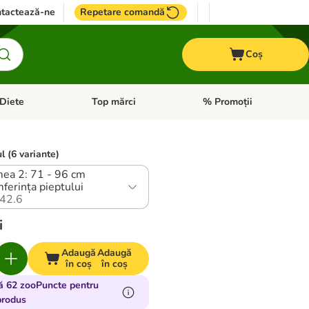
tactează-ne
Repetare comandă
Coș
Diete
Top mărci
% Promoții
i: Pești
i meniul cu categorii: Cai
Deschideți meniul cu categorii: + VET Diete
Deschideți meniul cu catego
l (6 variante)
ea 2: 71 - 96 cm
mferința pieptului
42.6
i
Adaugă
Adaugă
în coș
în coș
ă 62 zooPuncte pentru
produs