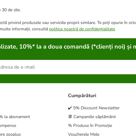
 30 de zile.
ctă privind produsele sau serviciile proprii similare. Te poți opune în ori
 multe informații, consultă
politica noastră de confidențialitate
lizate, 10%* la a doua comandă (*clienți noi) și 
Cumpărături
✔️ 5% Discount Newsletter
5% la abonament
📆 Campaniile săptămânii
compense
% Produse în Promoție
ere zooplus
Voucherele Mele