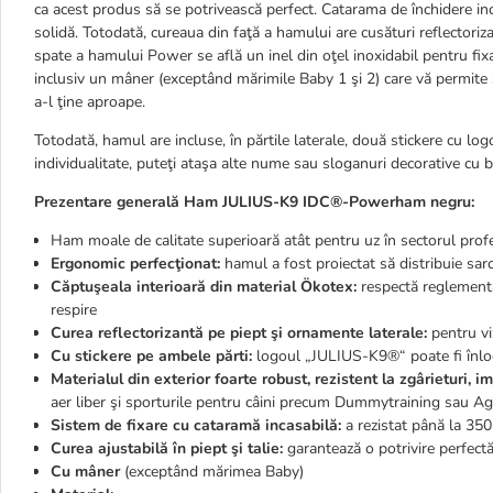
ca acest produs să se potrivească perfect. Catarama de închidere in
solidă. Totodată, cureaua din faţă a hamului are cusături reflectoriz
spate a hamului Power se află un inel din oţel inoxidabil pentru fix
inclusiv un mâner (exceptând mărimile Baby 1 şi 2) care vă permite 
a-l ţine aproape.
Totodată, hamul are incluse, în părtile laterale, două stickere cu l
individualitate, puteţi ataşa alte nume sau sloganuri decorative cu b
Prezentare generală Ham
JULIUS-K9 IDC®
-Powerham negru:
Ham moale de calitate superioară atât pentru uz în sectorul profes
Ergonomic perfecţionat:
hamul a fost proiectat să distribuie sar
Căptuşeala interioară din material Ökotex:
respectă reglementăr
respire
Curea reflectorizantă pe piept şi ornamente laterale:
pentru viz
Cu stickere pe ambele părti:
logoul „JULIUS-K9®“ poate fi înlocu
Materialul din exterior foarte robust, rezistent la zgârieturi, i
aer liber şi sporturile pentru câini precum Dummytraining sau Agi
Sistem de fixare cu cataramă incasabilă:
a rezistat până la 350
Curea ajustabilă în piept şi talie:
garantează o potrivire perfect
Cu mâner
(exceptând mărimea Baby)