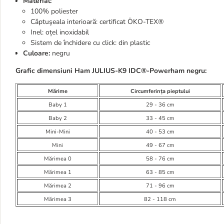
Material:
100% poliester
Căptuşeala interioară: certificat ÖKO-TEX®
Inel: oțel inoxidabil
Sistem de închidere cu click: din plastic
Culoare:
negru
Grafic dimensiuni Ham
JULIUS-K9 IDC®
-Powerham negru:
Mărime
Circumferința pieptului
Baby 1
29 - 36 cm
Baby 2
33 - 45 cm
Mini-Mini
40 - 53 cm
Mini
49 - 67 cm
Mărimea 0
58 - 76 cm
Mărimea 1
63 - 85 cm
Mărimea 2
71 - 96 cm
Mărimea 3
82 - 118 cm