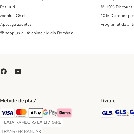
Retururi
💚 10% Discount 
zooplus Ghid
10% Discount pen
Aplicația zooplus
Programul de afili
💚 zooplus ajută animalele din România
Metode de plată
Livrare
GLS Ship
GL
Visa Payment Method
Master Card Payment Method
Apple Pay Payment Method
Google Pay Payment Method
Klarna Payment Method
PLATĂ RAMBURS LA LIVRARE
PLATĂ RAMBURS LA LIVRARE Payment Method
TRANSFER BANCAR