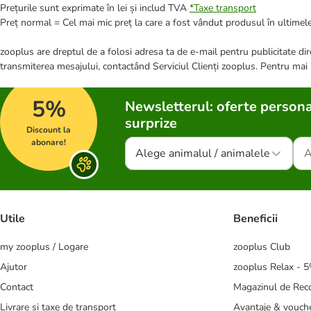
Prețurile sunt exprimate în lei și includ TVA
*
Taxe transport
Preț normal = Cel mai mic preț la care a fost vândut produsul în ultimele
zooplus are dreptul de a folosi adresa ta de e-mail pentru publicitate dire
transmiterea mesajului, contactând Serviciul Clienți zooplus. Pentru mai
5%
Newsletterul: oferte persona
surprize
Discount la
abonare!
Alege animalul / animalele
Utile
Beneficii
my zooplus / Logare
zooplus Club
Ajutor
zooplus Relax - 
Contact
Magazinul de Re
Livrare și taxe de transport
Avantaje & vouch