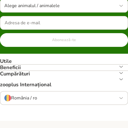
Alege animalul / animalele
Abonează-te
Utile
Beneficii
Cumpărături
zooplus Internațional
România / ro