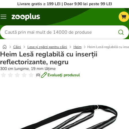
Livrare gratis ≥ 199 LEI | Doar 9.90 lei peste 99 LEI
Categorii
Căutare
produse
Câini
Lese și zgărzi pentru câini
Heim
Heim Lesă reglabilă cu inser
Heim Lesă reglabilă cu inserții
reflectorizante, negru
300 cm lungime, 19 mm lățime
Evaluaţi produsul
(
0
)