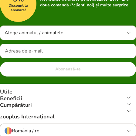
doua comandă (*clienți noi) și multe surprize
Discount la
abonare!
Alege animalul / animalele
Abonează-te
Utile
Beneficii
Cumpărături
zooplus Internațional
România / ro