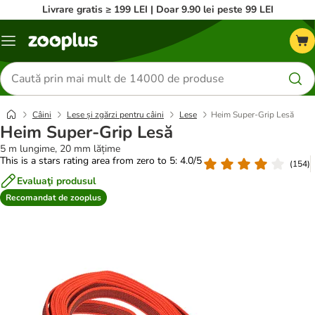
Livrare gratis ≥ 199 LEI | Doar 9.90 lei peste 99 LEI
Categorii
Căutare
produse
Câini
Lese și zgărzi pentru câini
Lese
Heim Super-Grip Lesă
Heim Super-Grip Lesă
5 m lungime, 20 mm lățime
This is a stars rating area from zero to 5: 4.0/5
(
154
)
Evaluaţi produsul
Recomandat de zooplus