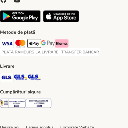
Metode de plată
Visa Payment Method
Master Card Payment Method
Apple Pay Payment Method
Google Pay Payment Method
Klarna Payment Method
PLATĂ RAMBURS LA LIVRARE
TRANSFER BANCAR
PLATĂ RAMBURS LA LIVRARE Payment Method
TRANSFER BANCAR Payment Metho
Livrare
GLS Shipping Method
GLS Locker Shipping Method
GLS Parcel Shop Shipping Method
Cumpărături sigure
Security
Security
Despre noi
Cariere zooplus
Corporate Website