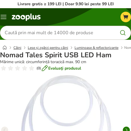
Livrare gratis ≥ 199 LEI | Doar 9.90 lei peste 99 LEI
Categorii
Căutare
produse
Câini
Lese și zgărzi pentru câini
Luminoase & reflectorizante
Nom
Nomad Tales Spirit USB LED Ham
Mărime unică: circumferință toracică max. 90 cm
Evaluaţi produsul
(
0
)