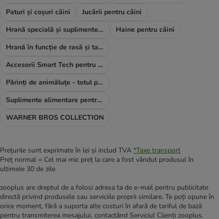
Paturi și coșuri câini
Jucării pentru câini
Hrană specială și suplimente alimentare
Haine pentru câini
Hrană în funcție de rasă și talie
Accesorii Smart Tech pentru câini
Părinți de animăluțe - totul pentru TINE
Suplimente alimentare pentru câini
WARNER BROS COLLECTION
Prețurile sunt exprimate în lei și includ TVA
*
Taxe transport
Preț normal = Cel mai mic preț la care a fost vândut produsul în
ultimele 30 de zile.
zooplus are dreptul de a folosi adresa ta de e-mail pentru publicitate
directă privind produsele sau serviciile proprii similare. Te poți opune în
orice moment, fără a suporta alte costuri în afară de tariful de bază
pentru transmiterea mesajului, contactând Serviciul Clienți zooplus.