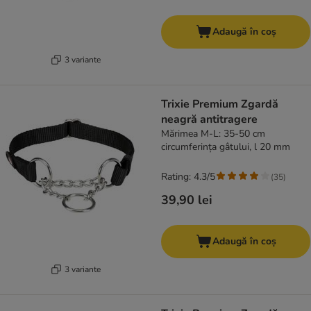
Adaugă în coș
3 variante
Trixie Premium Zgardă
neagră antitragere
Mărimea M-L: 35-50 cm
circumferința gâtului, l 20 mm
Rating: 4.3/5
(
35
)
39,90 lei
Adaugă în coș
3 variante