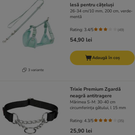
lesă pentru cățeluși
26-34 cm/10 mm, 200 cm, verde-
mentă
Rating: 3.4/5
(
49
)
54,90 lei
Adaugă în coș
3 variante
Trixie Premium Zgardă
neagră antitragere
Mărimea S-M: 30-40 cm
circumferința gâtului, l 15 mm
Rating: 4.3/5
(
35
)
25,90 lei