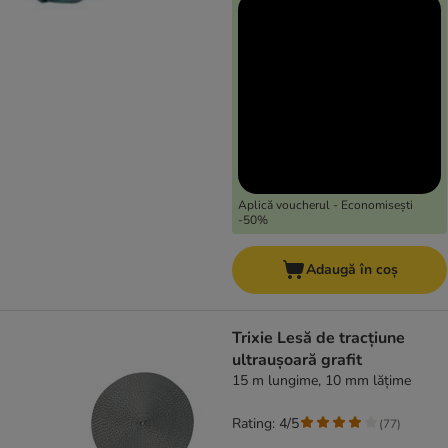
Aplică voucherul - Economisești
-50%
Adaugă în coș
Trixie Lesă de tracțiune
ultraușoară grafit
15 m lungime, 10 mm lățime
Rating: 4/5
(
77
)