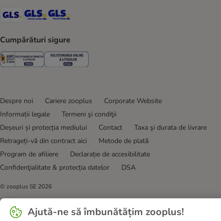
GLS Shipping Method
GLS Locker Shipping Method
GLS Parcel Shop Shipping Method
Cumpărături sigure
Security
Security
Despre noi
Cariere zooplus
Corporate Website
Informații legale
Termeni şi condiţii
Deșeuri și protecția mediului
Contact
Taxa şi durata de livrare
Retrageți-vă din contract aici
Metode de plată
Program de afiliere
Declarație de accesibilitate
Confidenţialitate & protecția datelor
DSA
© zooplus SE
2026
Ajută-ne să îmbunătățim zooplus!