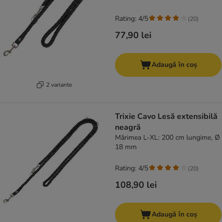
Rating: 4/5
(
20
)
77,90 lei
Adaugă în coș
2 variante
Trixie Cavo Lesă extensibilă
neagră
Mărimea L-XL: 200 cm lungime, Ø
18 mm
Rating: 4/5
(
20
)
108,90 lei
Adaugă în coș