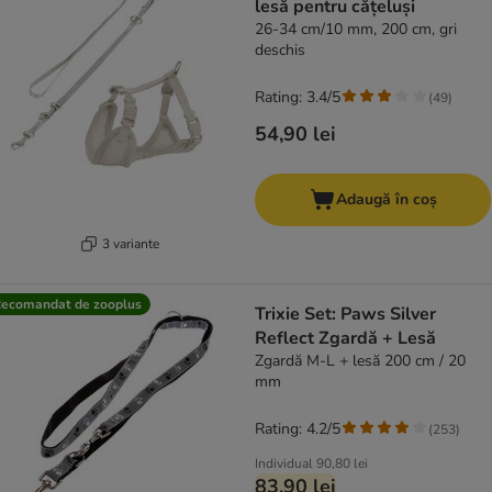
lesă pentru cățeluși
26-34 cm/10 mm, 200 cm, gri
deschis
Rating: 3.4/5
(
49
)
54,90 lei
Adaugă în coș
3 variante
ecomandat de zooplus
Trixie Set: Paws Silver
Reflect Zgardă + Lesă
Zgardă M-L + lesă 200 cm / 20
mm
Rating: 4.2/5
(
253
)
Individual
90,80 lei
83,90 lei