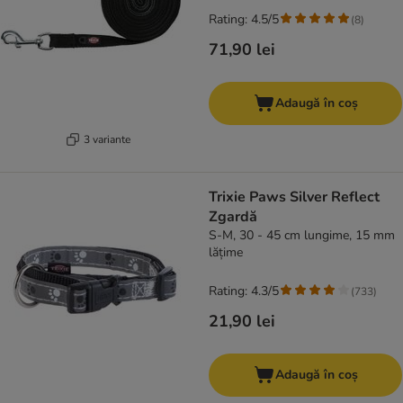
Rating: 4.5/5
(
8
)
71,90 lei
Adaugă în coș
3 variante
Trixie Paws Silver Reflect
Zgardă
S-M, 30 - 45 cm lungime, 15 mm
lățime
Rating: 4.3/5
(
733
)
21,90 lei
Adaugă în coș