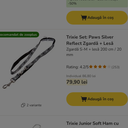
-50%
Adaugă în coș
ecomandat de zooplus
Trixie Set: Paws Silver
Reflect Zgardă + Lesă
Zgardă S-M + lesă 200 cm / 20
mm
Rating: 4.2/5
(
253
)
Individual
86,80 lei
79,90 lei
Adaugă în coș
2 variante
Trixie Junior Soft Ham cu