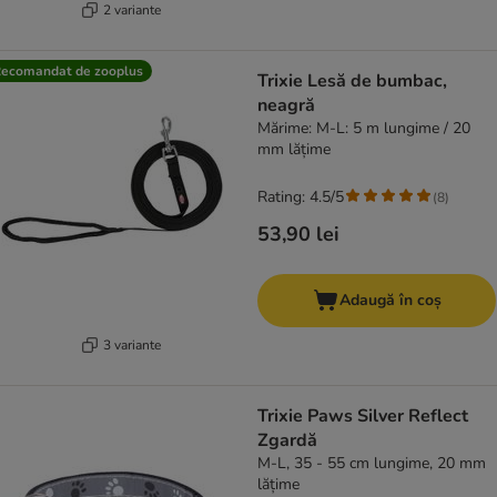
2 variante
ecomandat de zooplus
Trixie Lesă de bumbac,
neagră
Mărime: M-L: 5 m lungime / 20
mm lățime
Rating: 4.5/5
(
8
)
53,90 lei
Adaugă în coș
3 variante
Trixie Paws Silver Reflect
Zgardă
M-L, 35 - 55 cm lungime, 20 mm
lățime