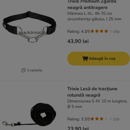
Trixie Premium Zgardă
neagră antitragere
Mărimea L-XL: 45-70 cm
circumferința gâtului, l 25 mm
Rating: 4.3/5
(
35
)
43,90 lei
Adaugă în coș
3 variante
Trixie Lesă de tracțiune
rotundă neagră
Dimensiunea S-M: 10 m lungime,
Ø 5 mm
Rating: 3.3/5
(
15
)
23,90 lei