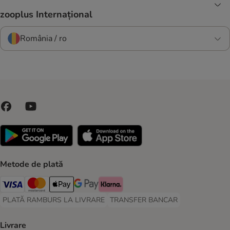
zooplus Internațional
România / ro
Metode de plată
Visa Payment Method
Master Card Payment Method
Apple Pay Payment Method
Google Pay Payment Method
Klarna Payment Method
PLATĂ RAMBURS LA LIVRARE
TRANSFER BANCAR
PLATĂ RAMBURS LA LIVRARE Payment Method
TRANSFER BANCAR Payment Metho
Livrare