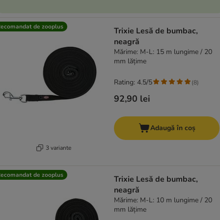
ecomandat de zooplus
Trixie Lesă de bumbac,
neagră
Mărime: M-L: 15 m lungime / 20
mm lățime
Rating: 4.5/5
(
8
)
92,90 lei
Adaugă în coș
3 variante
ecomandat de zooplus
Trixie Lesă de bumbac,
neagră
Mărime: M-L: 10 m lungime / 20
mm lățime