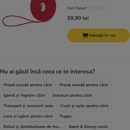
Not Rated
59,90 lei
Adaugă în coș
Nu ai găsit încă ceea ce te interesa?
Hrană uscată pentru câini
Hrană umedă pentru câini
Igienă și îngrijire câini
Snackuri pentru câini
Transport și accesorii auto
Cuști și ușițe pentru câini
Lese și zgărzi pentru câini
Puppy
Boluri și distribuitoare de hrană și apă
Sport & Dresaj canin