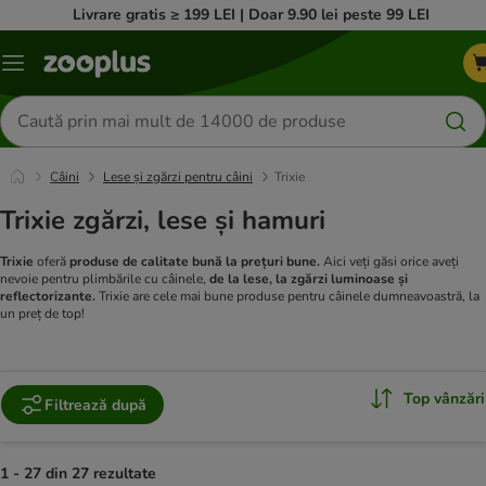
Livrare gratis ≥ 199 LEI | Doar 9.90 lei peste 99 LEI
Categorii
Căutare
produse
Câini
Lese și zgărzi pentru câini
Trixie
Trixie zgărzi, lese și hamuri
Trixie
oferă
produse de calitate bună la prețuri bune.
Aici veți găsi orice aveți
nevoie pentru plimbările cu câinele,
de la lese, la zgărzi luminoase și
reflectorizante.
Trixie are cele mai bune produse pentru câinele dumneavoastră, la
un preț de top!
Top vânzări
Filtrează după
1 - 27 din 27 rezultate