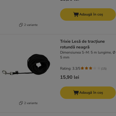
Adaugă în coș
2 variante
Trixie Lesă de tracțiune
rotundă neagră
Dimensiunea S-M: 5 m lungime, Ø
5 mm
Rating: 3.3/5
(
15
)
15,90 lei
Adaugă în coș
2 variante