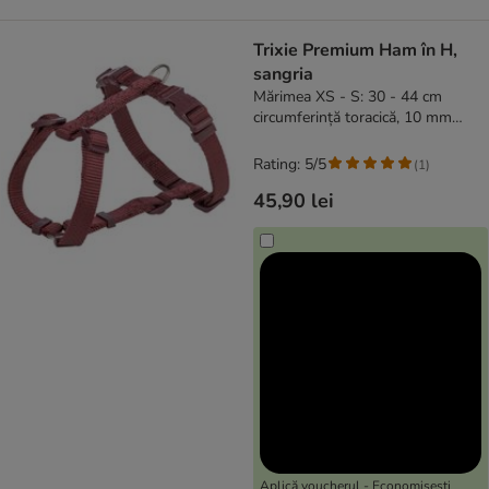
Trixie Premium Ham în H,
sangria
Mărimea XS - S: 30 - 44 cm
circumferință toracică, 10 mm
lățime
Rating: 5/5
(
1
)
45,90 lei
Aplică voucherul - Economisești