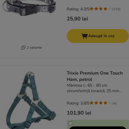
Rating: 4.3/5
(
733
)
25,90 lei
Adaugă în coș
2 variante
Trixie Premium One Touch
Ham, petrol
Mărimea L: 65 - 80 cm
circumferință toracică, 25 mm
lățime
Rating: 3.8/5
(
4
)
101,90 lei