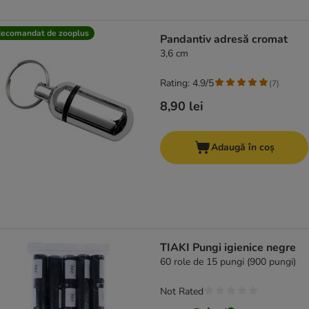
ecomandat de zooplus
Pandantiv adresă cromat
3,6 cm
Rating: 4.9/5
(
7
)
8,90 lei
Adaugă în coș
TIAKI Pungi igienice negre
60 role de 15 pungi (900 pungi)
Not Rated