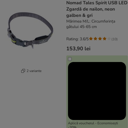
Nomad Tales Spirit USB LED
Zgardă de nailon, neon
galben & gri
Mărimea M/L: Circumferința
gâtului 45-65 cm
Rating: 3.6/5
(
10
)
153,90 lei
2 variante
Aplică voucherul - Economisești
-20%