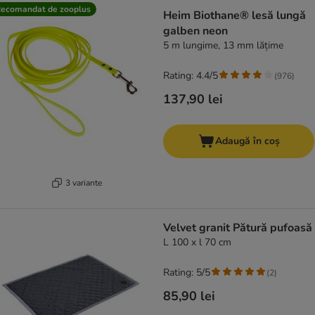
ecomandat de zooplus
Heim Biothane® lesă lungă
galben neon
5 m lungime, 13 mm lățime
Rating: 4.4/5
(
976
)
137,90 lei
Adaugă în coș
3 variante
Velvet granit Pătură pufoasă
L 100 x l 70 cm
Rating: 5/5
(
2
)
85,90 lei