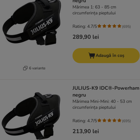
negru
Mărimea 1: 63 - 85 cm
circumferința pieptului
Rating: 4.7/5
(
695
)
289,90 lei
Adaugă în coș
6 variante
JULIUS-K9 IDC®-Powerham
negru
Mărimea Mini-Mini: 40 - 53 cm
circumferința pieptului
Rating: 4.7/5
(
695
)
213,90 lei