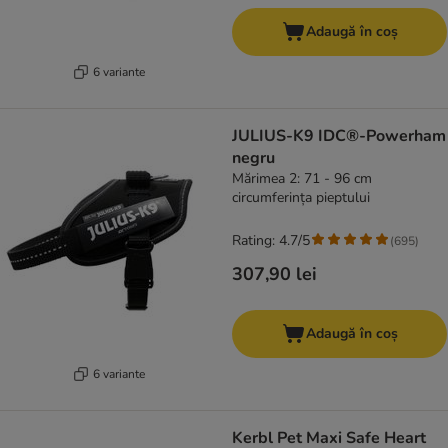
Adaugă în coș
6 variante
JULIUS-K9 IDC®-Powerham
negru
Mărimea 2: 71 - 96 cm
circumferința pieptului
Rating: 4.7/5
(
695
)
307,90 lei
Adaugă în coș
6 variante
Kerbl Pet Maxi Safe Heart