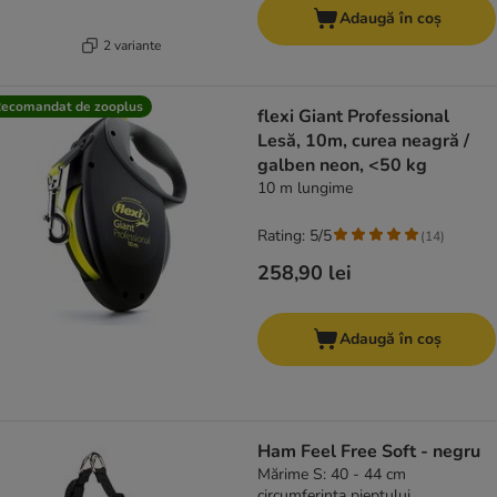
Adaugă în coș
2 variante
ecomandat de zooplus
flexi Giant Professional
Lesă, 10m, curea neagră /
galben neon, <50 kg
10 m lungime
Rating: 5/5
(
14
)
258,90 lei
Adaugă în coș
Ham Feel Free Soft - negru
Mărime S: 40 - 44 cm
circumferința pieptului