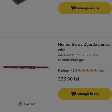
Adaugă în coș
Hunter Swiss Zgardă pentru
câini
mărimea 65: 51 - 58.5 cm
circumferință gât
Rating: 4.6/5
(
356
)
336,90 lei
Adaugă în coș
3 variante