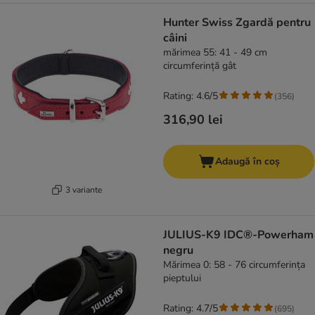
Hunter Swiss Zgardă pentru
câini
mărimea 55: 41 - 49 cm
circumferință gât
Rating: 4.6/5
(
356
)
316,90 lei
Adaugă în coș
3 variante
JULIUS-K9 IDC®-Powerham
negru
Mărimea 0: 58 - 76 circumferința
pieptului
Rating: 4.7/5
(
695
)