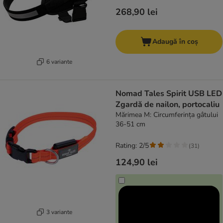
268,90 lei
Adaugă în coș
6 variante
Nomad Tales Spirit USB LED
Zgardă de nailon, portocaliu
Mărimea M: Circumferința gâtului
36-51 cm
Rating: 2/5
(
31
)
124,90 lei
3 variante