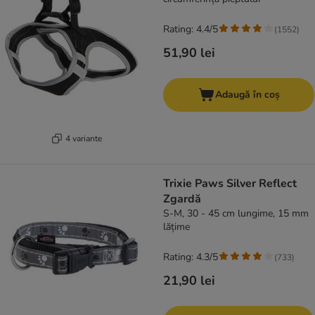
Rating: 4.4/5
(
1552
)
51,90 lei
Adaugă în coș
4 variante
Trixie Paws Silver Reflect
Zgardă
S-M, 30 - 45 cm lungime, 15 mm
lățime
Rating: 4.3/5
(
733
)
21,90 lei