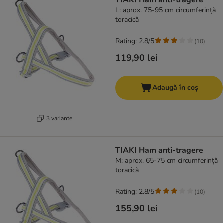
TIAKI Ham anti-tragere
L: aprox. 75-95 cm circumferință
toracică
Rating: 2.8/5
(
10
)
119,90 lei
Adaugă în coș
3 variante
TIAKI Ham anti-tragere
M: aprox. 65-75 cm circumferință
toracică
Rating: 2.8/5
(
10
)
155,90 lei