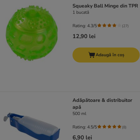
product items have been changed
Squeaky Ball Minge din TPR
1 bucată
Rating: 4.3/5
(
27
)
12,90 lei
Adaugă în coș
Adăpătoare & distribuitor
apă
500 ml
Rating: 4.5/5
(
8
)
6,90 lei