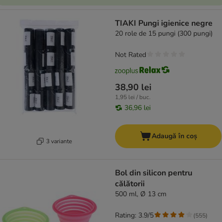
TIAKI Pungi igienice negre
20 role de 15 pungi (300 pungi)
Not Rated
38,90 lei
1,95 lei / buc.
36,96 lei
Adaugă în coș
3 variante
Bol din silicon pentru
călătorii
500 ml, Ø 13 cm
Rating: 3.9/5
(
555
)