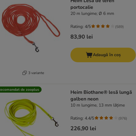
Heim Lesă de teren
portocalie
20 m lungime; Ø 6 mm
Rating: 4/5
(
589
)
83,90 lei
Adaugă în coș
3 variante
ecomandat de zooplus
Heim Biothane® lesă lungă
galben neon
10 m lungime, 13 mm lățime
Rating: 4.4/5
(
976
)
226,90 lei