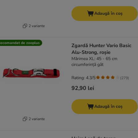
Adaugă în coș
2 variante
ecomandat de zooplus
Zgardă Hunter Vario Basic
Alu-Strong, roșie
Mărimea XL: 45 - 65 cm
circumferință gât
Rating: 4.3/5
(
279
)
92,90 lei
Adaugă în coș
2 variante