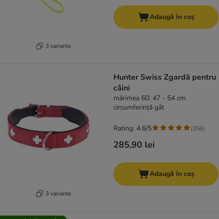
Adaugă în coș
3 variante
Hunter Swiss Zgardă pentru
câini
mărimea 60: 47 - 54 cm
circumferință gât
Rating: 4.6/5
(
356
)
285,90 lei
Adaugă în coș
3 variante