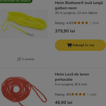
ecomandat de zooplus
Heim Biothane® lesă lungă
galben neon
20 m lungime, 13 mm lățime
Rating: 4.4/5
(
976
)
379,90 lei
Adaugă în coș
3 variante
Heim Lesă de teren
portocalie
5 m lungime; Ø 6 mm
Rating: 4/5
(
589
)
46,90 lei