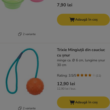
7,90 lei
Adaugă în coș
2 variante
Trixie Mingiuță din cauciuc
cu șnur
minge ca. Ø 6 cm, lungime șnur
30 cm
Rating: 3.5/5
(
11
)
12,90 lei
12,90 lei / buc.
Adaugă în coș
2 variante