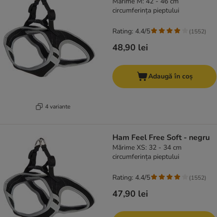
Mărime M: 42 - 46 cm
circumferința pieptului
Rating: 4.4/5
(
1552
)
48,90 lei
Adaugă în coș
4 variante
Ham Feel Free Soft - negru
Mărime XS: 32 - 34 cm
circumferința pieptului
Rating: 4.4/5
(
1552
)
47,90 lei