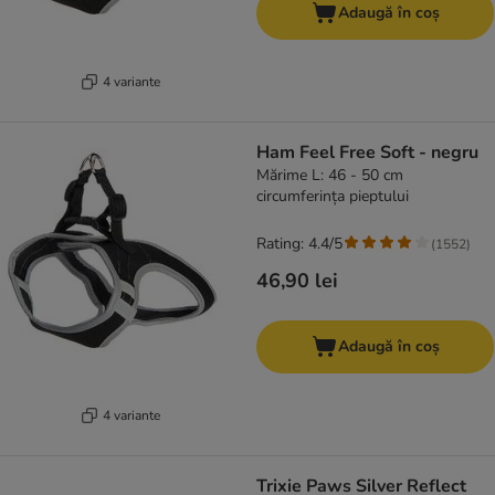
Adaugă în coș
4 variante
Ham Feel Free Soft - negru
Mărime L: 46 - 50 cm
circumferința pieptului
Rating: 4.4/5
(
1552
)
46,90 lei
Adaugă în coș
4 variante
Trixie Paws Silver Reflect