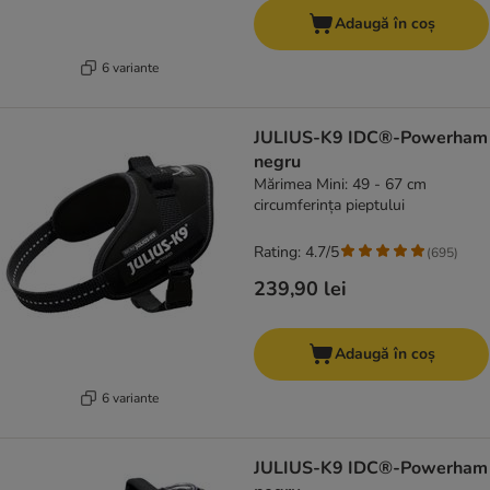
Adaugă în coș
6 variante
JULIUS-K9 IDC®-Powerham
negru
Mărimea Mini: 49 - 67 cm
circumferința pieptului
Rating: 4.7/5
(
695
)
239,90 lei
Adaugă în coș
6 variante
JULIUS-K9 IDC®-Powerham