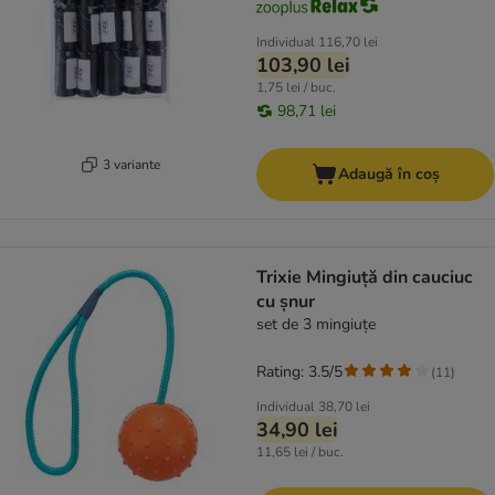
Individual
116,70 lei
103,90 lei
1,75 lei / buc.
98,71 lei
3 variante
Adaugă în coș
Trixie Mingiuță din cauciuc
cu șnur
set de 3 mingiuțe
Rating: 3.5/5
(
11
)
Individual
38,70 lei
34,90 lei
11,65 lei / buc.