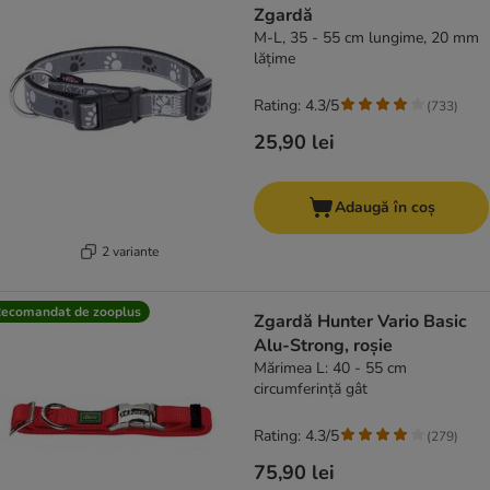
Zgardă
M-L, 35 - 55 cm lungime, 20 mm
lățime
Rating: 4.3/5
(
733
)
25,90 lei
Adaugă în coș
2 variante
ecomandat de zooplus
Zgardă Hunter Vario Basic
Alu-Strong, roșie
Mărimea L: 40 - 55 cm
circumferință gât
Rating: 4.3/5
(
279
)
75,90 lei