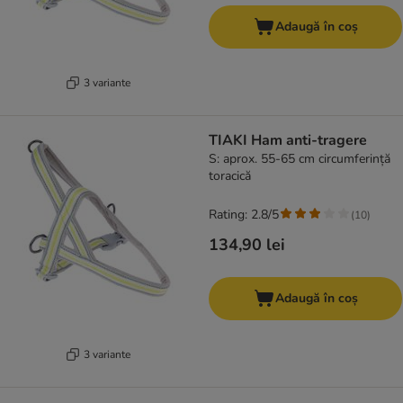
Adaugă în coș
3 variante
TIAKI Ham anti-tragere
S: aprox. 55-65 cm circumferință
toracică
Rating: 2.8/5
(
10
)
134,90 lei
Adaugă în coș
3 variante