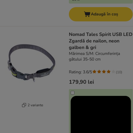
Adaugă în coș
Nomad Tales Spirit USB LED
Zgardă de nailon, neon
galben & gri
Mărimea S/M: Circumferința
gâtului 35-50 cm
Rating: 3.6/5
(
10
)
179,90 lei
2 variante