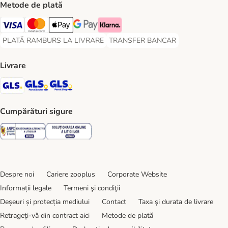
Metode de plată
Visa Payment Method
Master Card Payment Method
Apple Pay Payment Method
Google Pay Payment Method
Klarna Payment Method
PLATĂ RAMBURS LA LIVRARE
TRANSFER BANCAR
PLATĂ RAMBURS LA LIVRARE Payment Method
TRANSFER BANCAR Payment Metho
Livrare
GLS Shipping Method
GLS Locker Shipping Method
GLS Parcel Shop Shipping Method
Cumpărături sigure
Security
Security
Despre noi
Cariere zooplus
Corporate Website
Informații legale
Termeni şi condiţii
Deșeuri și protecția mediului
Contact
Taxa şi durata de livrare
Retrageți-vă din contract aici
Metode de plată