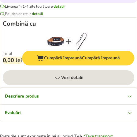
Livrarea în 1-4 zile lucrătoare
detalii
Politica de retur
detalii
Combină cu
Total
Cumpără împreună
Cumpără împreună
0,00 lei
Vezi detalii
Descriere produs
Evaluări
Prețurile sunt exprimate în lei și includ TVA
*
Taxe transport