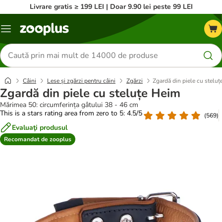
Livrare gratis ≥ 199 LEI | Doar 9.90 lei peste 99 LEI
Categorii
Căutare
produse
Câini
Lese și zgărzi pentru câini
Zgărzi
Zgardă din piele cu stelu
Zgardă din piele cu steluțe Heim
Mărimea 50: circumferința gâtului 38 - 46 cm
This is a stars rating area from zero to 5: 4.5/5
(
569
)
Evaluaţi produsul
Recomandat de zooplus