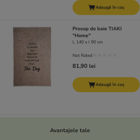
Adaugă în coș
Prosop de baie TIAKI
"Home"
L 140 x l 90 cm
Not Rated
81,90 lei
Adaugă în coș
Avantajele tale