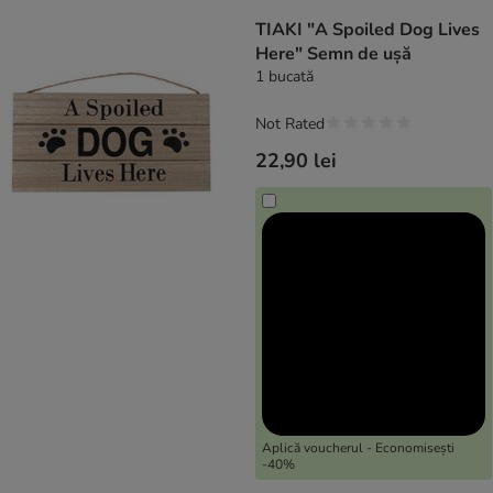
product items have been changed
TIAKI "A Spoiled Dog Lives
Here" Semn de ușă
1 bucată
Not Rated
22,90 lei
Aplică voucherul - Economisești
-40%