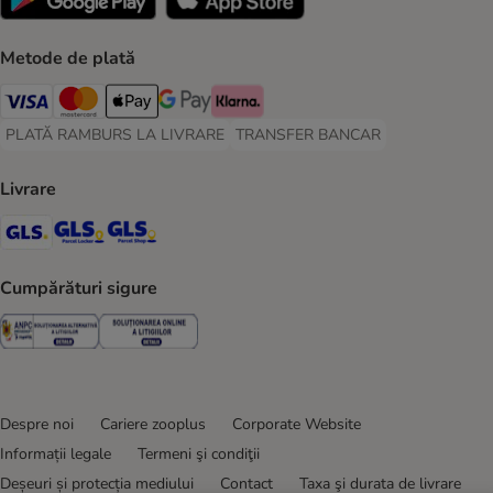
Metode de plată
Visa Payment Method
Master Card Payment Method
Apple Pay Payment Method
Google Pay Payment Method
Klarna Payment Method
PLATĂ RAMBURS LA LIVRARE
TRANSFER BANCAR
PLATĂ RAMBURS LA LIVRARE Payment Method
TRANSFER BANCAR Payment Metho
Livrare
GLS Shipping Method
GLS Locker Shipping Method
GLS Parcel Shop Shipping Method
Cumpărături sigure
Security
Security
Despre noi
Cariere zooplus
Corporate Website
Informații legale
Termeni şi condiţii
Deșeuri și protecția mediului
Contact
Taxa şi durata de livrare