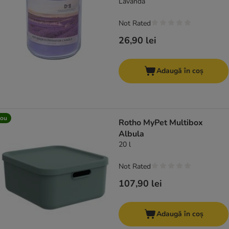
Lavandă
Not Rated
26,90 lei
Adaugă în coș
ou
Rotho MyPet Multibox
Albula
20 l
Not Rated
107,90 lei
Adaugă în coș