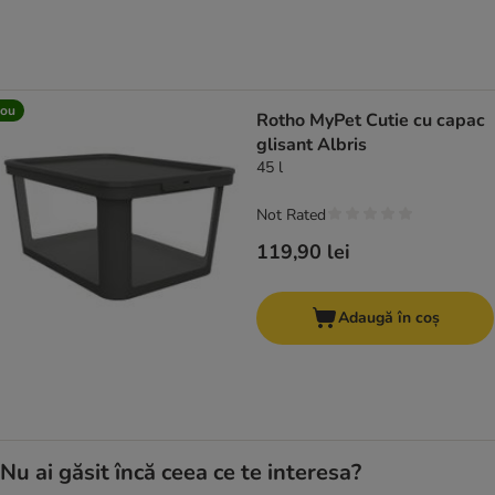
ou
Rotho MyPet Cutie cu capac
glisant Albris
45 l
Not Rated
119,90 lei
Adaugă în coș
Nu ai găsit încă ceea ce te interesa?