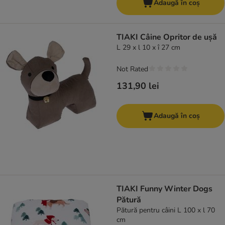
Adaugă în coș
TIAKI Câine Opritor de ușă
L 29 x l 10 x î 27 cm
Not Rated
131,90 lei
Adaugă în coș
TIAKI Funny Winter Dogs
Pătură
Pătură pentru câini L 100 x l 70
cm