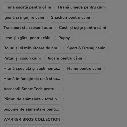
Hrană uscată pentru câini
Hrană umedă pentru câini
Igienă și îngrijire câini
Snackuri pentru câini
Transport și accesorii auto
Cuști și ușițe pentru câini
Lese și zgărzi pentru câini
Puppy
Boluri și distribuitoare de hrană și apă
Sport & Dresaj canin
Paturi și coșuri câini
Jucării pentru câini
Hrană specială și suplimente alimentare
Haine pentru câini
Hrană în funcție de rasă și talie
Accesorii Smart Tech pentru câini
Părinți de animăluțe - totul pentru TINE
Suplimente alimentare pentru câini
WARNER BROS COLLECTION