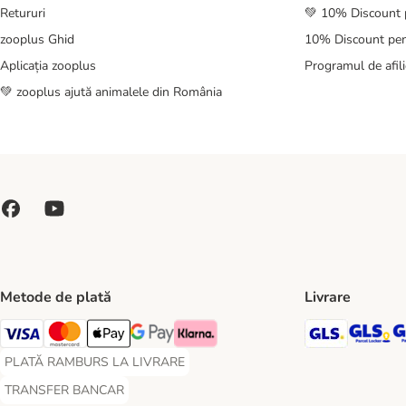
Retururi
💚 10% Discount 
zooplus Ghid
10% Discount pen
Aplicația zooplus
Programul de afili
💚 zooplus ajută animalele din România
Metode de plată
Livrare
GLS Ship
GL
Visa Payment Method
Master Card Payment Method
Apple Pay Payment Method
Google Pay Payment Method
Klarna Payment Method
PLATĂ RAMBURS LA LIVRARE
PLATĂ RAMBURS LA LIVRARE Payment Method
TRANSFER BANCAR
TRANSFER BANCAR Payment Method