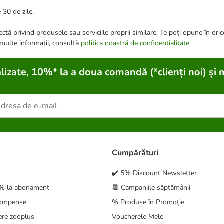
 30 de zile.
ctă privind produsele sau serviciile proprii similare. Te poți opune în ori
 multe informații, consultă
politica noastră de confidențialitate
lizate, 10%* la a doua comandă (*clienți noi) și 
Cumpărături
✔️ 5% Discount Newsletter
5% la abonament
📆 Campaniile săptămânii
compense
% Produse în Promoție
ere zooplus
Voucherele Mele