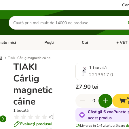
Con
Căutare
produse
ale mici
Pești
Cai
+ VET 
 Pisici
eți meniul cu categorii: Păsări
Deschideți meniul cu categorii: Animale mici
Deschideți meniul cu categori
Deschideț
nă
TIAKI Cârlig magnetic câine
TIAKI
1 bucată
2213617.0
Cârlig
27,90 lei
magnetic
câine
A
1 bucată
Câștigă 6 zooPuncte 
(
0
)
acest produs
Evaluaţi produsul
Livrarea în 1-4 zile lucrătoare
de