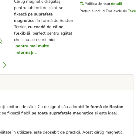
Cârlig magnetic drăgălaș
Politica de retur
detalii
pentru iubitorii de câini, se
Preţurile includ TVA.
exclusiv
Taxe
fixează
pe suprafețe
magnetice
, în formă de Boston
Terrier,
cu coadă de câine
flexibilă
, perfect pentru agățat
chei sau accesorii mici
pentru mai multe
informaţii...
ți iubitorii de câini. Cu designul său adorabil
în formă de Boston
 se fixează fiabil
pe toate suprafețele magnetice
și este ideal
bilitate în utilizare, este deosebit de practică. Acest cârlig magnetic