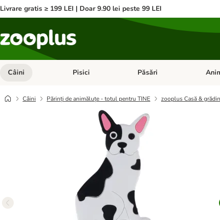
Livrare gratis ≥ 199 LEI | Doar 9.90 lei peste 99 LEI
Câini
Pisici
Păsări
Anim
Deschideți meniul cu categorii: Câini
Deschideți meniul cu categorii:
Deschid
Câini
Părinți de animăluțe - totul pentru TINE
zooplus Casă & grădi