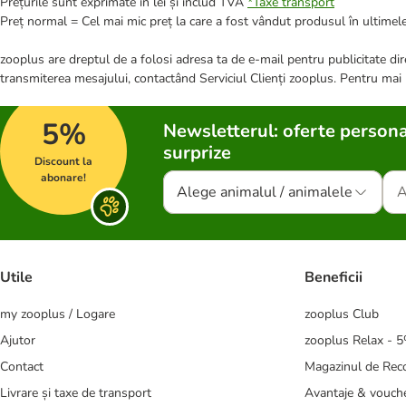
Prețurile sunt exprimate în lei și includ TVA
*
Taxe transport
Preț normal = Cel mai mic preț la care a fost vândut produsul în ultimele
zooplus are dreptul de a folosi adresa ta de e-mail pentru publicitate dire
transmiterea mesajului, contactând Serviciul Clienți zooplus. Pentru mai
5%
Newsletterul: oferte persona
surprize
Discount la
abonare!
Alege animalul / animalele
Utile
Beneficii
my zooplus / Logare
zooplus Club
Ajutor
zooplus Relax - 
Contact
Magazinul de Re
Livrare și taxe de transport
Avantaje & vouch