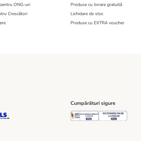
pentru ONG-uri
Produse cu livrare gratuită
tru Crescători
Lichidare de stoc
ere
Produse cu EXTRA voucher
Cumpărături sigure
ping Method
S Locker Shipping Method
GLS Parcel Shop Shipping Method
Security
Securit