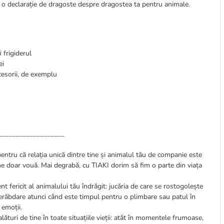
, o declarație de dragoste despre dragostea ta pentru animale.
 frigiderul
ei
ccesorii, de exemplu
___________________
pentru că relația unică dintre tine și animalul tău de companie este
ine doar vouă. Mai degrabă, cu TIAKI dorim să fim o parte din viața
t fericit al animalului tău îndrăgit: jucăria de care se rostogolește
nerăbdare atunci când este timpul pentru o plimbare sau patul în
 emoții.
lături de tine în toate situațiile vieții: atât în momentele frumoase,