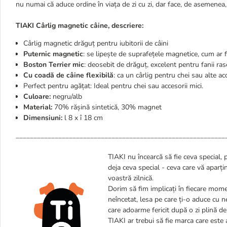
nu numai că aduce ordine în viața de zi cu zi, dar face, de asemenea
TIAKI Cârlig magnetic câine, descriere:
Cârlig magnetic drăguț pentru iubitorii de câini
Puternic magnetic
: se lipește de suprafețele magnetice, cum ar fi
Boston Terrier mic
: deosebit de drăguț, excelent pentru fanii ras
Cu coadă de câine flexibilă
: ca un cârlig pentru chei sau alte a
Perfect pentru agățat: Ideal pentru chei sau accesorii mici.
Culoare:
negru/alb
Material:
70% rășină sintetică, 30% magnet
Dimensiuni:
l 8 x î 18 cm
___________________________________________________________
TIAKI nu încearcă să fie ceva special, 
deja ceva special - ceva care vă aparț
voastră zilnică.
Dorim să fim implicați în fiecare momen
neîncetat, lesa pe care ți-o aduce cu 
care adoarme fericit după o zi plină de
TIAKI ar trebui să fie marca care este a