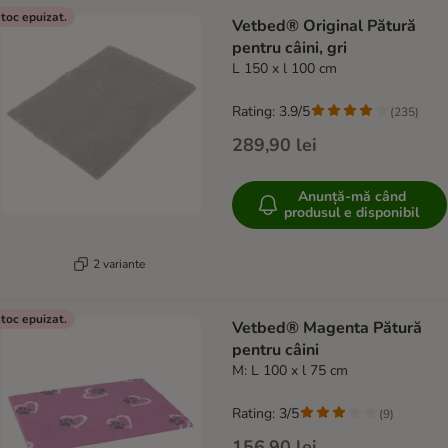
toc epuizat.
Vetbed® Original Pătură
pentru câini, gri
L 150 x l 100 cm
Rating: 3.9/5
(
235
)
289,90 lei
Anunță-mă când
produsul e disponibil
2 variante
toc epuizat.
Vetbed® Magenta Pătură
pentru câini
M: L 100 x l 75 cm
Rating: 3/5
(
9
)
156,90 lei