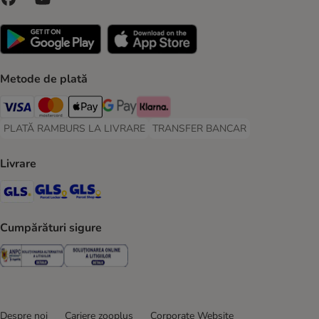
Metode de plată
Visa Payment Method
Master Card Payment Method
Apple Pay Payment Method
Google Pay Payment Method
Klarna Payment Method
PLATĂ RAMBURS LA LIVRARE
TRANSFER BANCAR
PLATĂ RAMBURS LA LIVRARE Payment Method
TRANSFER BANCAR Payment Metho
Livrare
GLS Shipping Method
GLS Locker Shipping Method
GLS Parcel Shop Shipping Method
Cumpărături sigure
Security
Security
Despre noi
Cariere zooplus
Corporate Website