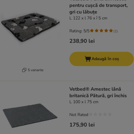
pentru cușcă de transport,
gri cu lăbuțe
L 122 x l 76 x î 5 cm
Rating: 5/5
(
1
)
238,90 lei
Adaugă în coș
5 variante
Vetbed® Amestec lână
britanică Pătură, gri închis
L 100 x l 75 cm
Not Rated
175,90 lei