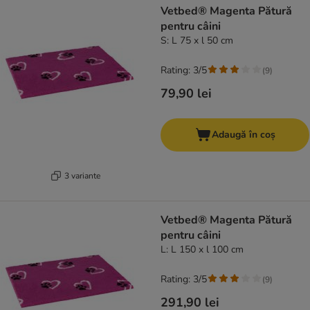
Vetbed® Magenta Pătură
pentru câini
S: L 75 x l 50 cm
Rating: 3/5
(
9
)
79,90 lei
Adaugă în coș
3 variante
Vetbed® Magenta Pătură
pentru câini
L: L 150 x l 100 cm
Rating: 3/5
(
9
)
291,90 lei