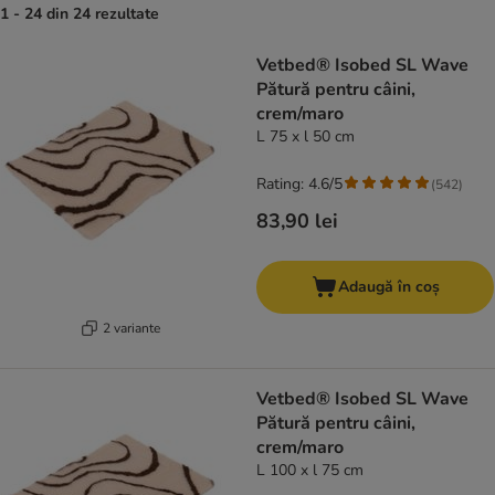
1 - 24 din 24 rezultate
product items have been changed
Vetbed® Isobed SL Wave
Pătură pentru câini,
crem/maro
L 75 x l 50 cm
Rating: 4.6/5
(
542
)
83,90 lei
Adaugă în coș
2 variante
Vetbed® Isobed SL Wave
Pătură pentru câini,
crem/maro
L 100 x l 75 cm