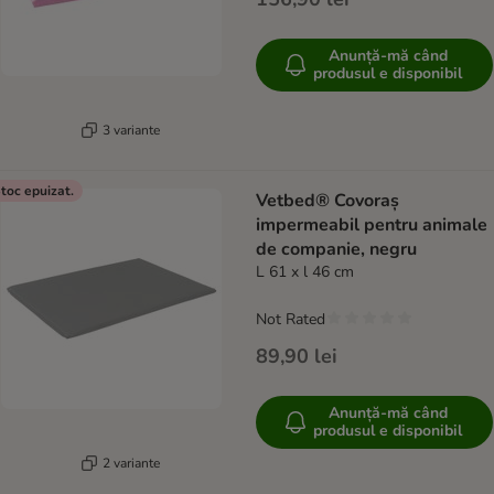
Anunță-mă când
produsul e disponibil
3 variante
toc epuizat.
Vetbed® Covoraș
impermeabil pentru animale
de companie, negru
L 61 x l 46 cm
Not Rated
89,90 lei
Anunță-mă când
produsul e disponibil
2 variante