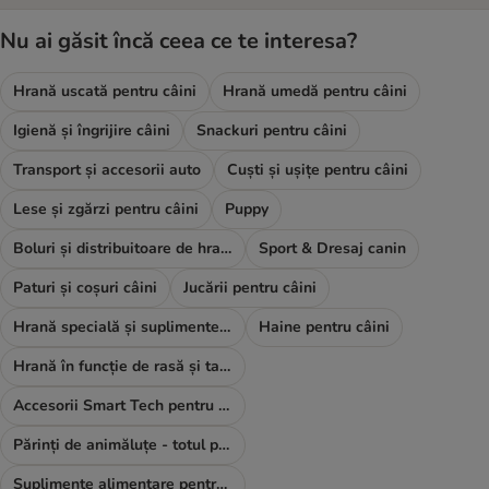
Nu ai găsit încă ceea ce te interesa?
Hrană uscată pentru câini
Hrană umedă pentru câini
Igienă și îngrijire câini
Snackuri pentru câini
Transport și accesorii auto
Cuști și ușițe pentru câini
Lese și zgărzi pentru câini
Puppy
Boluri și distribuitoare de hrană și apă
Sport & Dresaj canin
Paturi și coșuri câini
Jucării pentru câini
Hrană specială și suplimente alimentare
Haine pentru câini
Hrană în funcție de rasă și talie
Accesorii Smart Tech pentru câini
Părinți de animăluțe - totul pentru TINE
Suplimente alimentare pentru câini