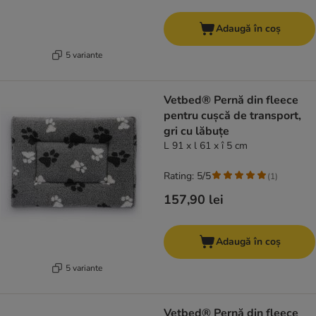
Adaugă în coș
5 variante
Vetbed® Pernă din fleece
pentru cușcă de transport,
gri cu lăbuțe
L 91 x l 61 x î 5 cm
Rating: 5/5
(
1
)
157,90 lei
Adaugă în coș
5 variante
Vetbed® Pernă din fleece