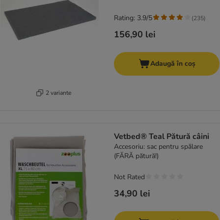
Rating: 3.9/5
(
235
)
156,90 lei
Adaugă în coș
2 variante
Vetbed® Teal Pătură câini
Accesoriu: sac pentru spălare
(FĂRĂ pătură!)
Not Rated
34,90 lei