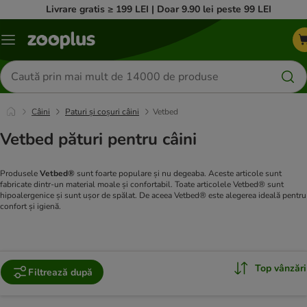
Livrare gratis ≥ 199 LEI | Doar 9.90 lei peste 99 LEI
Categorii
Căutare
produse
Câini
Paturi și coșuri câini
Vetbed
Vetbed pături pentru câini
Produsele
Vetbed®
sunt foarte populare și nu degeaba. Aceste articole sunt
fabricate dintr-un material moale și confortabil. Toate articolele Vetbed® sunt
hipoalergenice și sunt ușor de spălat. De aceea Vetbed® este alegerea ideală pentru
confort și igienă.
Top vânzări
Filtrează după