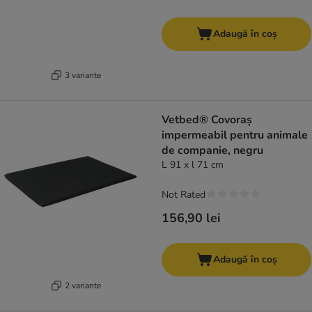
Adaugă în coș
3 variante
Vetbed® Covoraș
impermeabil pentru animale
de companie, negru
L 91 x l 71 cm
Not Rated
156,90 lei
Adaugă în coș
2 variante