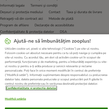
Informații legale
Termeni şi condiţii
Deșeuri și protecția mediului
Contact
Taxa şi durata de livrare
Retrageți-vă din contract aici
Metode de plată
Program de afiliere
Declarație de accesibilitate
Confidenţialitate & protecția datelor
DSA
Ajută-ne să îmbunătățim zooplus!
© zooplus SE
2026
Utilizăm cookie-uri, pixeli si alte tehnologii (“Cookies”) pe site-ul nostru.
Folosim cookie-uri absolut necesare pentru ca tu să poți naviga și cumpăra pe
site-ul nostru. Cu acordul tău, am dori să activăm cookie-uri în scopuri de
performanță, funcționare și de marketing, pentru a îmbunătăți experința cu site-
ul nostru și pentru a-ți arăta produse și servicii relevante și reclame
personalizate. Poți face în orice moment modificări în centrul de preferințe
(“Modifică setări”). Informații suplimentare despre responsabilul cu prelucrarea
datelor tale, datele personale prelucrate și scopul prelucrării pot fi găsite în
centrul nostru de preferințe sau în secțiunea destinată protecției datelor.
Confidențialitate și protecția datelor
Modifică setările