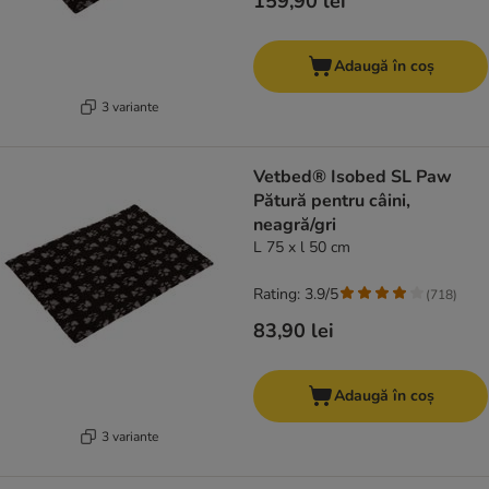
159,90 lei
Adaugă în coș
3 variante
Vetbed® Isobed SL Paw
Pătură pentru câini,
neagră/gri
L 75 x l 50 cm
Rating: 3.9/5
(
718
)
83,90 lei
Adaugă în coș
3 variante