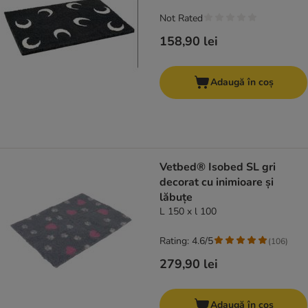
Not Rated
158,90 lei
Adaugă în coș
Vetbed® Isobed SL gri
decorat cu inimioare și
lăbuțe
L 150 x l 100
Rating: 4.6/5
(
106
)
279,90 lei
Adaugă în coș