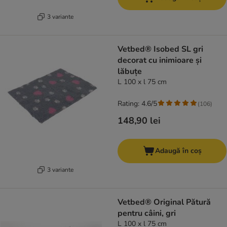
3 variante
Vetbed® Isobed SL gri
decorat cu inimioare și
lăbuțe
L 100 x l 75 cm
Rating: 4.6/5
(
106
)
148,90 lei
Adaugă în coș
3 variante
Vetbed® Original Pătură
pentru câini, gri
L 100 x l 75 cm