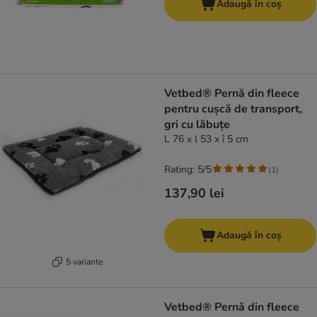
Adaugă în coș
Vetbed® Pernă din fleece
pentru cușcă de transport,
gri cu lăbuțe
L 76 x l 53 x î 5 cm
Rating: 5/5
(
1
)
137,90 lei
Adaugă în coș
5 variante
Vetbed® Pernă din fleece