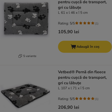
pentru cușcă de transport,
gri cu lăbuțe
L 61 x l 46 x î 5 cm
Rating: 5/5
(
1
)
105,90 lei
Adaugă în coș
5 variante
Vetbed® Pernă din fleece
pentru cușcă de transport,
gri cu lăbuțe
L 107 x l 71 x î 5 cm
Rating: 5/5
(
1
)
206,90 lei