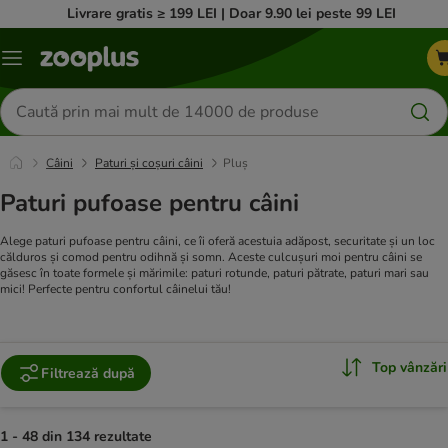
Livrare gratis ≥ 199 LEI | Doar 9.90 lei peste 99 LEI
Categorii
Căutare
produse
Câini
Paturi și coșuri câini
Pluș
Paturi pufoase pentru câini
Alege paturi pufoase pentru câini, ce îi oferă acestuia adăpost, securitate și un loc
călduros și comod pentru odihnă și somn. Aceste culcușuri moi pentru câini se
găsesc în toate formele și mărimile: paturi rotunde, paturi pătrate, paturi mari sau
mici! Perfecte pentru confortul câinelui tău!
Top vânzări
Filtrează după
1 - 48 din 134 rezultate