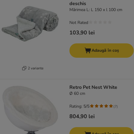
deschis
Mărimea L: L 150 x l 100 cm
Not Rated
103,90 lei
Adaugă în coș
2 variante
Retro Pet Nest White
Ø 60 cm
Rating: 5/5
(
7
)
804,90 lei