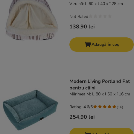
Vizuină: L 60 x l 40 x î 28 cm
Not Rated
138,90 lei
Adaugă în coș
Modern Living Portland Pat
pentru câini
Mărimea M: L 80 x l 60 x î 16 cm
Rating: 4.6/5
(
16
)
254,90 lei