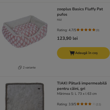
zooplus Basics Fluffy Pat
pufos
roz
Rating: 4.7/5
(
9
)
123,90 lei
Adaugă în coș
2 variante
TIAKI Pătură impermeabilă
pentru câini, gri
Mărimea S: L 73 x l 63 cm
Rating: 3.9/5
(
11
)