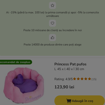
Ai -15% (până la max. 100 lei) la prima comandă și apoi -5% la comenzile
următoare
Peste 10 milioane de clienți au încredere în noi
Peste 14000 de produse dintre care poți alege
ecomandat de zooplus
Princess Pat pufos
L 45 x l 40 x î 30 cm
Rating: 4.9/5
(
15
)
123,90 lei
Adaugă în coș