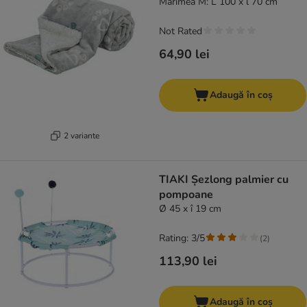
Mărimea M: L 100 x l 70 cm
Not Rated
64,90 lei
Adaugă în coș
2 variante
TIAKI Șezlong palmier cu
pompoane
Ø 45 x î 19 cm
Rating: 3/5
(
2
)
113,90 lei
Adaugă în coș