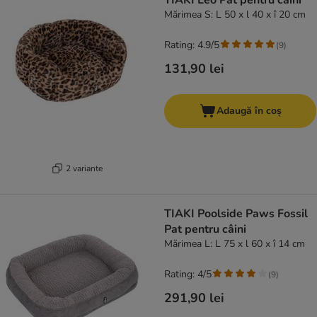
TIAKI Leo Pat pentru câini
Mărimea S: L 50 x l 40 x î 20 cm
Rating: 4.9/5
(
9
)
131,90 lei
Adaugă în coș
2 variante
TIAKI Poolside Paws Fossil
Pat pentru câini
Mărimea L: L 75 x l 60 x î 14 cm
Rating: 4/5
(
9
)
291,90 lei