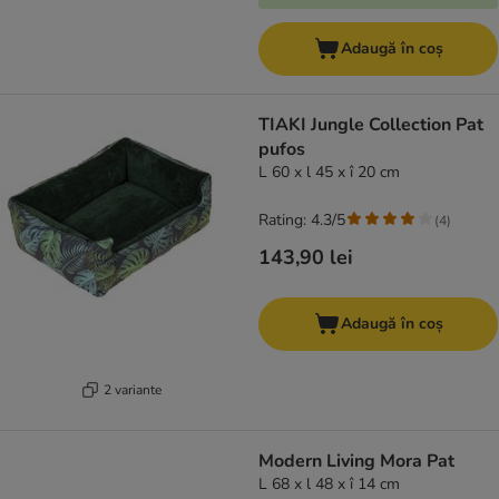
Adaugă în coș
TIAKI Jungle Collection Pat
pufos
L 60 x l 45 x î 20 cm
Rating: 4.3/5
(
4
)
143,90 lei
Adaugă în coș
2 variante
Modern Living Mora Pat
L 68 x l 48 x î 14 cm