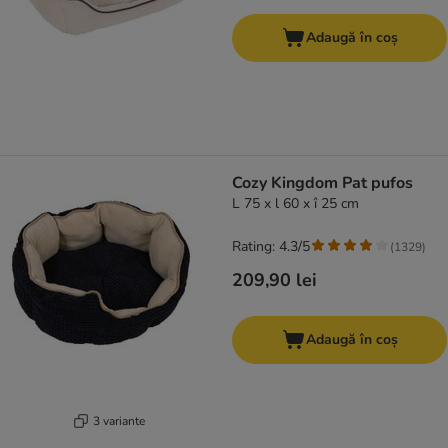
Adaugă în coș
Cozy Kingdom Pat pufos
L 75 x l 60 x î 25 cm
Rating: 4.3/5
(
1329
)
209,90 lei
Adaugă în coș
3 variante