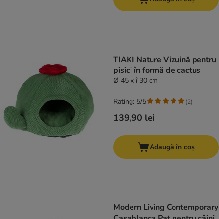
TIAKI Nature Vizuină pentru
pisici în formă de cactus
Ø 45 x î 30 cm
Rating: 5/5
(
2
)
139,90 lei
Adaugă în coș
Modern Living Contemporary
Casablanca Pat pentru câini