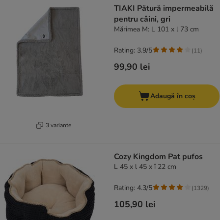
TIAKI Pătură impermeabilă
pentru câini, gri
Mărimea M: L 101 x l 73 cm
Rating: 3.9/5
(
11
)
99,90 lei
Adaugă în coș
3 variante
Cozy Kingdom Pat pufos
L 45 x l 45 x î 22 cm
Rating: 4.3/5
(
1329
)
105,90 lei