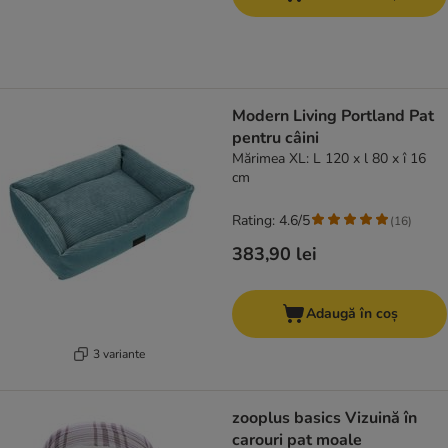
Modern Living Portland Pat
pentru câini
Mărimea XL: L 120 x l 80 x î 16
cm
Rating: 4.6/5
(
16
)
383,90 lei
Adaugă în coș
3 variante
zooplus basics Vizuină în
carouri pat moale