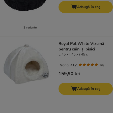
Adaugă în coș
3 variante
Royal Pet White Vizuină
pentru câini și pisici
L 45 x l 45 x î 45 cm
Rating: 4.8/5
(
16
)
159,90 lei
Adaugă în coș