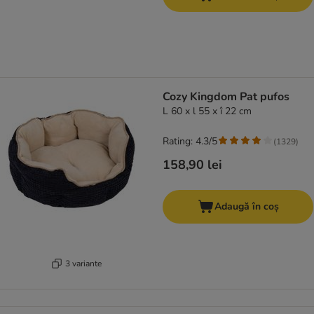
Cozy Kingdom Pat pufos
L 60 x l 55 x î 22 cm
Rating: 4.3/5
(
1329
)
158,90 lei
Adaugă în coș
3 variante