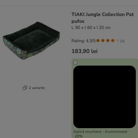
TIAKI Jungle Collection Pat
pufos
L 90 x l 60 x î 20 cm
Rating: 4.3/5
(
4
)
183,90 lei
2 variante
Aplică voucherul - Economisești
-20%