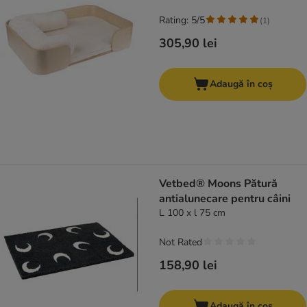
Rating: 5/5
(
1
)
305,90 lei
Adaugă în coș
Vetbed® Moons Pătură
antialunecare pentru câini
L 100 x l 75 cm
Not Rated
158,90 lei
Adaugă în coș