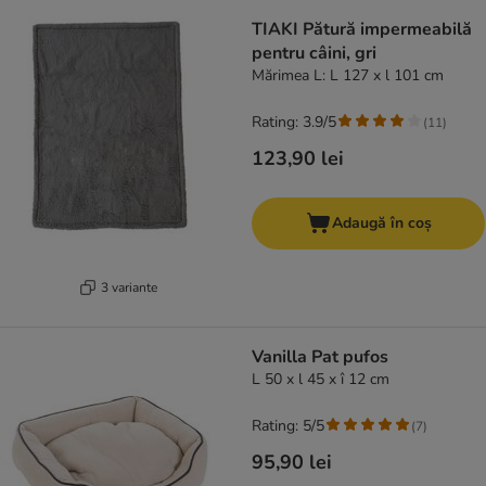
TIAKI Pătură impermeabilă
pentru câini, gri
Mărimea L: L 127 x l 101 cm
Rating: 3.9/5
(
11
)
123,90 lei
Adaugă în coș
3 variante
Vanilla Pat pufos
L 50 x l 45 x î 12 cm
Rating: 5/5
(
7
)
95,90 lei