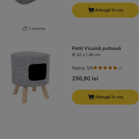
Adaugă în coș
2 variante
Petit Vizuină pufoasă
Ø 42 x î 48 cm
Rating: 5/5
(
7
)
256,90 lei
Adaugă în coș