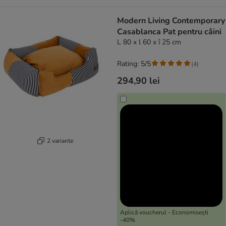
Modern Living Contemporary
Casablanca Pat pentru câini
L 80 x l 60 x î 25 cm
Rating: 5/5
(
4
)
294,90 lei
2 variante
Aplică voucherul - Economisești
-40%