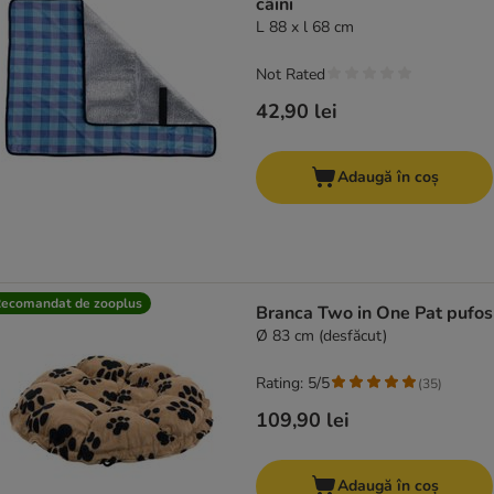
câini
L 88 x l 68 cm
Not Rated
42,90 lei
Adaugă în coș
ecomandat de zooplus
Branca Two in One Pat pufos
Ø 83 cm (desfăcut)
Rating: 5/5
(
35
)
109,90 lei
Adaugă în coș