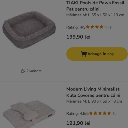
TIAKI Poolside Paws Fossil
Pat pentru câini
Mărimea M: L 65 x l 50 x î 13 cm
Rating: 4/5
(
9
)
199,90 lei
Adaugă în coș
2 variante
Modern Living Minimalist
Kuta Covoraș pentru câini
Mărimea M: L 90 x l 59 x î 8 cm
Rating: 4.6/5
(
5
)
191,90 lei