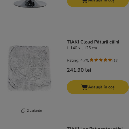
Adaugă în coș
TIAKI Cloud Pătură câini
L 140 x l 125 cm
Rating: 4.7/5
(
18
)
241,90 lei
Adaugă în coș
2 variante