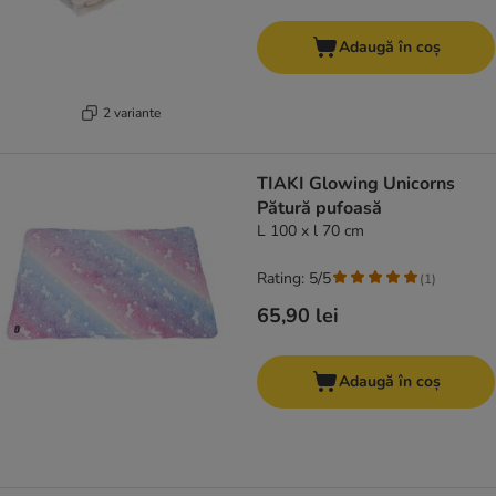
Adaugă în coș
2 variante
TIAKI Glowing Unicorns
Pătură pufoasă
L 100 x l 70 cm
Rating: 5/5
(
1
)
65,90 lei
Adaugă în coș