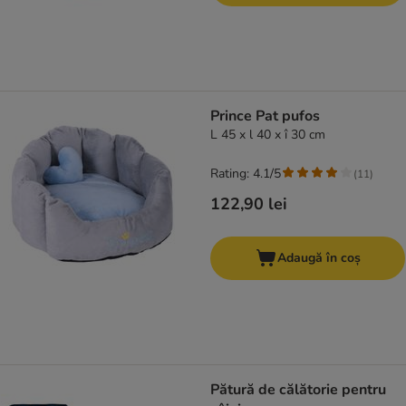
Prince Pat pufos
L 45 x l 40 x î 30 cm
Rating: 4.1/5
(
11
)
122,90 lei
Adaugă în coș
Pătură de călătorie pentru