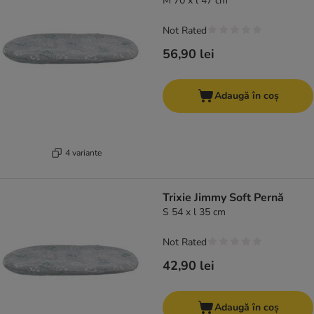
M 70 x l 47 cm
Not Rated
56,90 lei
Adaugă în coș
4 variante
Trixie Jimmy Soft Pernă
S 54 x l 35 cm
Not Rated
42,90 lei
Adaugă în coș