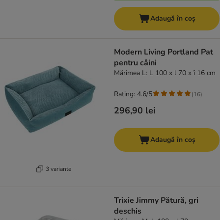
Adaugă în coș
Modern Living Portland Pat
pentru câini
Mărimea L: L 100 x l 70 x î 16 cm
Rating: 4.6/5
(
16
)
296,90 lei
Adaugă în coș
3 variante
Trixie Jimmy Pătură, gri
deschis