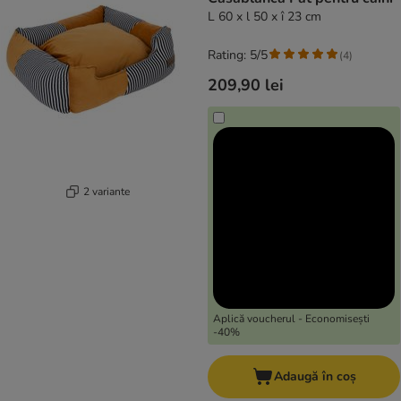
L 60 x l 50 x î 23 cm
Rating: 5/5
(
4
)
209,90 lei
2 variante
Aplică voucherul - Economisești
-40%
Adaugă în coș