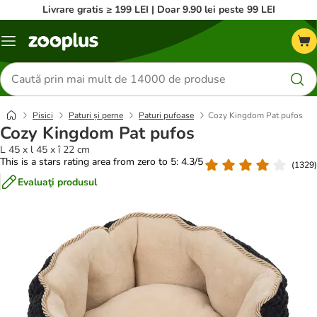
Livrare gratis ≥ 199 LEI | Doar 9.90 lei peste 99 LEI
Categorii
Căutare
produse
Pisici
Paturi și perne
Paturi pufoase
Cozy Kingdom Pat pufos
Cozy Kingdom Pat pufos
L 45 x l 45 x î 22 cm
This is a stars rating area from zero to 5: 4.3/5
(
1329
)
Evaluaţi produsul