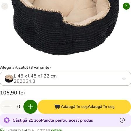
Alege articolul (3 variante)
L 45 x l 45 x î 22 cm
282064.3
105,90 lei
Adaugă în coș
Adaugă în coș
Câștigă 21 zooPuncte pentru acest produs
Livrarea în 1-4 zile lucrătoare
detalii