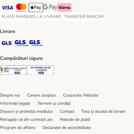
Visa Payment Method
Master Card Payment Method
Apple Pay Payment Method
Google Pay Payment Method
Klarna Payment Method
PLATĂ RAMBURS LA LIVRARE
TRANSFER BANCAR
PLATĂ RAMBURS LA LIVRARE Payment Method
TRANSFER BANCAR Payment Metho
Livrare
GLS Shipping Method
GLS Locker Shipping Method
GLS Parcel Shop Shipping Method
Cumpărături sigure
Security
Security
Despre noi
Cariere zooplus
Corporate Website
Informații legale
Termeni şi condiţii
Deșeuri și protecția mediului
Contact
Taxa şi durata de livrare
Retrageți-vă din contract aici
Metode de plată
Program de afiliere
Declarație de accesibilitate