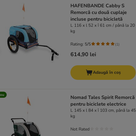
product items have been changed
HAFENBANDE Cabby S
Remorcă cu două cuplaje
incluse pentru bicicletă
L 116 x l 52 x î 61 cm / până la 20
kg
Rating: 5/5
(
1
)
614,90 lei
Adaugă în coș
ou
Nomad Tales Spirit Remorcă
pentru biciclete electrice
L 145 x l 84 x î 103 cm, până la 45
kg
Not Rated