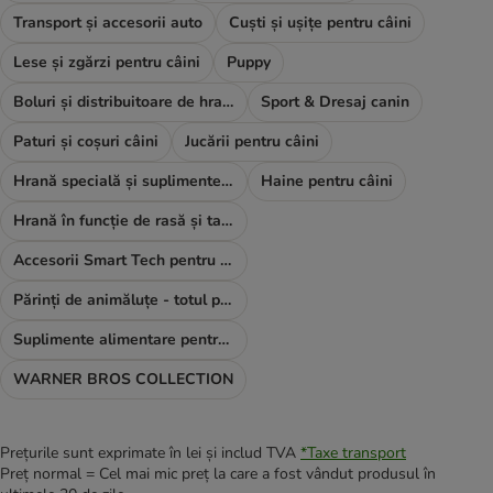
Transport și accesorii auto
Cuști și ușițe pentru câini
Lese și zgărzi pentru câini
Puppy
Boluri și distribuitoare de hrană și apă
Sport & Dresaj canin
Paturi și coșuri câini
Jucării pentru câini
Hrană specială și suplimente alimentare
Haine pentru câini
Hrană în funcție de rasă și talie
Accesorii Smart Tech pentru câini
Părinți de animăluțe - totul pentru TINE
Suplimente alimentare pentru câini
WARNER BROS COLLECTION
Prețurile sunt exprimate în lei și includ TVA
*
Taxe transport
Preț normal = Cel mai mic preț la care a fost vândut produsul în