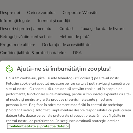
Despre noi
Cariere zooplus
Corporate Website
Informații legale
Termeni şi condiţii
Deșeuri și protecția mediului
Contact
Taxa şi durata de livrare
Retrageți-vă din contract aici
Metode de plată
Program de afiliere
Declarație de accesibilitate
Confidenţialitate & protecția datelor
DSA
© zooplus SE
2026
Ajută-ne să îmbunătățim zooplus!
Utilizăm cookie-uri, pixeli si alte tehnologii (“Cookies”) pe site-ul nostru.
Folosim cookie-uri absolut necesare pentru ca tu să poți naviga și cumpăra pe
site-ul nostru. Cu acordul tău, am dori să activăm cookie-uri în scopuri de
performanță, funcționare și de marketing, pentru a îmbunătăți experința cu site-
ul nostru și pentru a-ți arăta produse și servicii relevante și reclame
personalizate. Poți face în orice moment modificări în centrul de preferințe
(“Modifică setări”). Informații suplimentare despre responsabilul cu prelucrarea
datelor tale, datele personale prelucrate și scopul prelucrării pot fi găsite în
centrul nostru de preferințe sau în secțiunea destinată protecției datelor.
Confidențialitate și protecția datelor