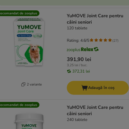
ecomandat de zooplus
YuMOVE Joint Care pentru
câini seniori
120 tablete
Rating: 4.6/5
(
27
)
391,90 lei
3,25 lei / buc.
372,31 lei
2 variante
Adaugă în coș
ecomandat de zooplus
YuMOVE Joint Care pentru
câini seniori
240 tablete