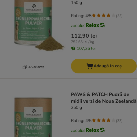
150 g
Rating: 4/5
(
33
)
112,90 lei
752,65 lei / kg
107,26 lei
Adaugă în coș
4 variante
PAWS & PATCH Pudră de
midii verzi de Noua Zeelandă
250 g
Rating: 4/5
(
33
)