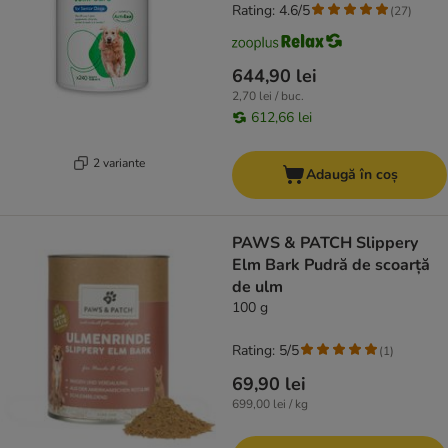
Rating: 4.6/5
(
27
)
644,90 lei
2,70 lei / buc.
612,66 lei
2 variante
Adaugă în coș
PAWS & PATCH Slippery
Elm Bark Pudră de scoarță
de ulm
100 g
Rating: 5/5
(
1
)
69,90 lei
699,00 lei / kg