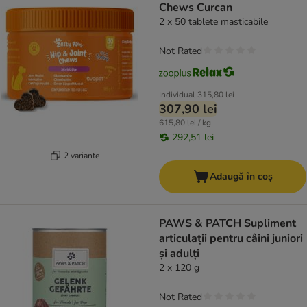
Chews Curcan
2 x 50 tablete masticabile
Not Rated
Individual
315,80 lei
307,90 lei
615,80 lei / kg
292,51 lei
2 variante
Adaugă în coș
PAWS & PATCH Supliment
articulații pentru câini juniori
și adulți
2 x 120 g
Not Rated