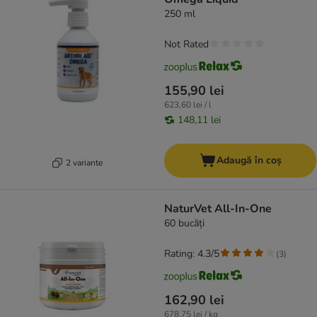
250 ml
Not Rated
155,90 lei
623,60 lei / l
148,11 lei
Adaugă în coș
2 variante
NaturVet All-In-One
60 bucăți
Rating: 4.3/5
(
3
)
162,90 lei
678,75 lei / kg