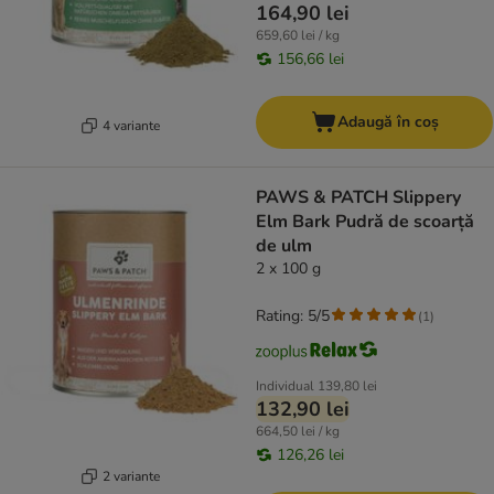
164,90 lei
659,60 lei / kg
156,66 lei
Adaugă în coș
4 variante
PAWS & PATCH Slippery
Elm Bark Pudră de scoarță
de ulm
2 x 100 g
Rating: 5/5
(
1
)
Individual
139,80 lei
132,90 lei
664,50 lei / kg
126,26 lei
2 variante