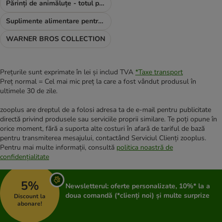
Părinți de animăluțe - totul pentru TINE
Suplimente alimentare pentru câini
WARNER BROS COLLECTION
Prețurile sunt exprimate în lei și includ TVA
*
Taxe transport
Preț normal = Cel mai mic preț la care a fost vândut produsul în
ultimele 30 de zile.
zooplus are dreptul de a folosi adresa ta de e-mail pentru publicitate
directă privind produsele sau serviciile proprii similare. Te poți opune în
orice moment, fără a suporta alte costuri în afară de tariful de bază
pentru transmiterea mesajului, contactând Serviciul Clienți zooplus.
Pentru mai multe informații, consultă
politica noastră de
confidențialitate
5%
Newsletterul: oferte personalizate, 10%* la a
doua comandă (*clienți noi) și multe surprize
Discount la
abonare!