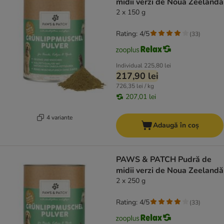
midii verzi de Noua Zeelandă
2 x 150 g
Rating: 4/5
(
33
)
Individual
225,80 lei
217,90 lei
726,35 lei / kg
207,01 lei
4 variante
Adaugă în coș
PAWS & PATCH Pudră de
midii verzi de Noua Zeelandă
2 x 250 g
Rating: 4/5
(
33
)