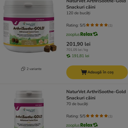
NaturVet ArthriSoothe-Gold
Snackuri câini
120 de bucăți
Rating: 5/5
(
1
)
201,90 lei
701,05 lei / kg
191,81 lei
2 variante
Adaugă în coș
NaturVet ArthriSoothe-Gold
Snackuri câini
70 de bucăți
Rating: 5/5
(
1
)