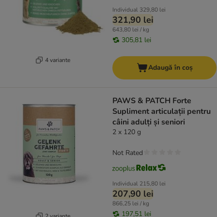
Individual
329,80 lei
321,90 lei
643,80 lei / kg
305,81 lei
4 variante
Adaugă în coș
PAWS & PATCH Forte
Supliment articulații pentru
câini adulți și seniori
2 x 120 g
Not Rated
Individual
215,80 lei
207,90 lei
866,25 lei / kg
197,51 lei
2 variante