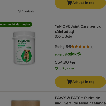
Adaugă în coș
2 variante
ecomandat de zooplus
YuMOVE Joint Care pentru
câini adulți
300 tablete
Rating: 5/5
(
1
)
564,90 lei
536,66 lei
Adaugă în coș
PAWS & PATCH Pudră de
midii verzi de Noua Zeelandă