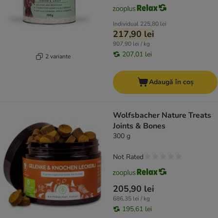
Individual
225,80 lei
217,90 lei
907,90 lei / kg
207,01 lei
2 variante
Adaugă în coș
Wolfsbacher Nature Treats
Joints & Bones
300 g
Not Rated
205,90 lei
686,35 lei / kg
195,61 lei