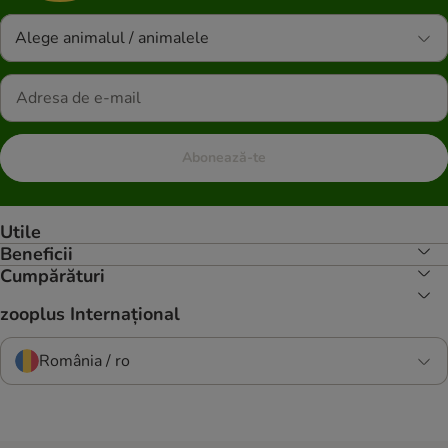
Alege animalul / animalele
Abonează-te
Utile
Beneficii
Cumpărături
zooplus Internațional
România / ro