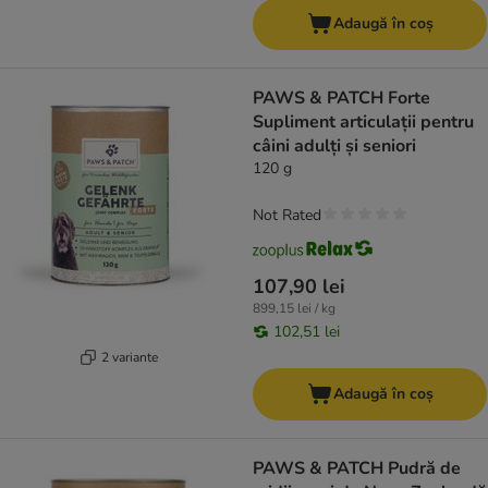
Adaugă în coș
PAWS & PATCH Forte
Supliment articulații pentru
câini adulți și seniori
120 g
Not Rated
107,90 lei
899,15 lei / kg
102,51 lei
2 variante
Adaugă în coș
PAWS & PATCH Pudră de