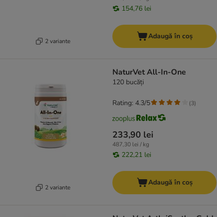
154,76 lei
Adaugă în coș
2 variante
NaturVet All-In-One
120 bucăți
Rating: 4.3/5
(
3
)
233,90 lei
487,30 lei / kg
222,21 lei
Adaugă în coș
2 variante