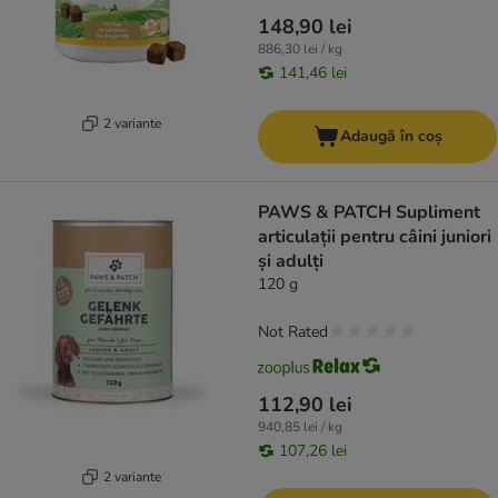
148,90 lei
886,30 lei / kg
141,46 lei
2 variante
Adaugă în coș
PAWS & PATCH Supliment
articulații pentru câini juniori
și adulți
120 g
Not Rated
112,90 lei
940,85 lei / kg
107,26 lei
2 variante