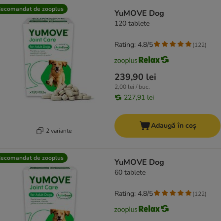
product items have been changed
ecomandat de zooplus
YuMOVE Dog
120 tablete
Rating: 4.8/5
(
122
)
239,90 lei
2,00 lei / buc.
227,91 lei
Adaugă în coș
2 variante
ecomandat de zooplus
YuMOVE Dog
60 tablete
Rating: 4.8/5
(
122
)