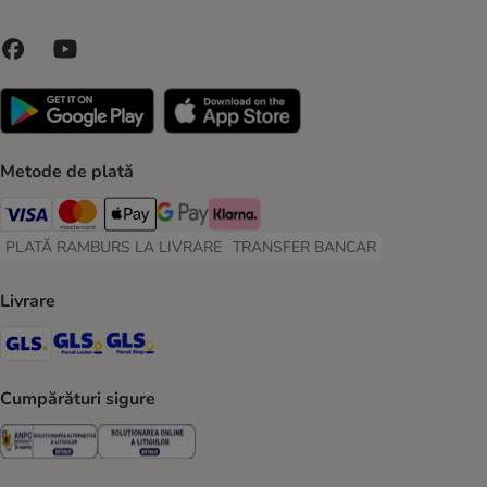
Metode de plată
Visa Payment Method
Master Card Payment Method
Apple Pay Payment Method
Google Pay Payment Method
Klarna Payment Method
PLATĂ RAMBURS LA LIVRARE
TRANSFER BANCAR
PLATĂ RAMBURS LA LIVRARE Payment Method
TRANSFER BANCAR Payment Metho
Livrare
GLS Shipping Method
GLS Locker Shipping Method
GLS Parcel Shop Shipping Method
Cumpărături sigure
Security
Security